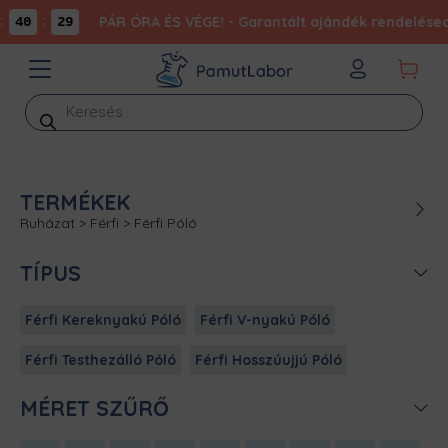
:
PÁR ÓRA ÉS VÉGE! - Garantált ajándék rendelésed 
40
29
Products
search
TERMÉKEK
Ruházat
>
Férfi
>
Férfi Póló
TÍPUS
Férfi Kereknyakú Póló
Férfi V-nyakú Póló
Férfi Testhezálló Póló
Férfi Hosszúujjú Póló
MÉRET SZŰRŐ