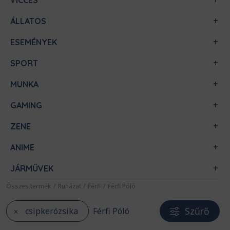
VICCES
ÁLLATOS
ESEMÉNYEK
SPORT
MUNKA
GAMING
ZENE
ANIME
JÁRMŰVEK
Összes termék
/
Ruházat
/
Férfi
/
Férfi Póló
Szűrő
csipkerózsika
Férfi Póló