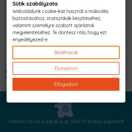
8.490 Ft.
7.990 Ft.
8.490 Ft.
7.990 Ft
Sütik szabályzata
Weboldalunk cookie-kat használ a működés
biztosításához, statisztikák készítéséhez,
valamint személyre szabott ajánlatok
megjelenítéséhez. Te döntesz róla, hogy ezt
engedélyezed-e.
Beállítások
Elutasítom
Princess Squad
8.490
Ft
Original
Current
Goals
7.990
Ft
-tól
price
price
Elfogadom
was:
is:
8.490 Ft.
7.990 Ft.
Iratkozz fel és küldjük is az 1000 Ft értékű kuponod!