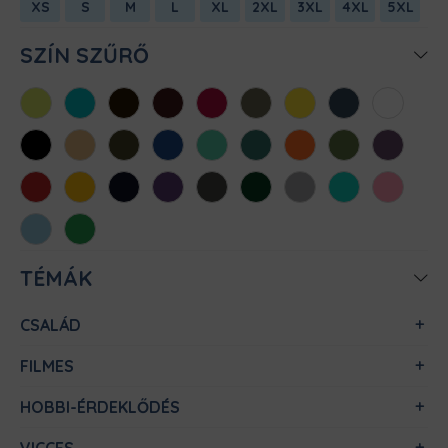
XS
S
M
L
XL
2XL
3XL
4XL
5XL
SZÍN SZŰRŐ
Almazöld
Atollkék
Barna
Bordó
Chili
Cink
Citromsárga
Denim
Fehér
Fekete
Homok
Khaki
Királykék
Menta
Méregzöld
Narancs
Oliva
Padlizsán
Piros
Sárga
Sötétkék
Sötétlila
Sötétszürke
Sötétzöld
Sportszürke
Türkiz
Világos
rózsaszín
Világoskék
Zöld
TÉMÁK
CSALÁD
FILMES
HOBBI-ÉRDEKLŐDÉS