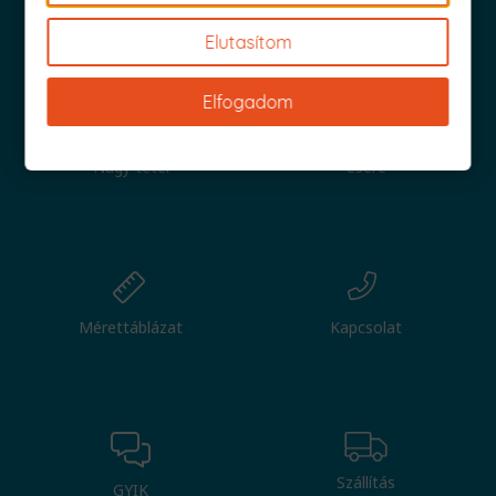
Iratkozz fel és küldjük is az 1000 Ft értékű kuponod!
Elutasítom
Elfogadom
Nagy tétel
Csere
Mérettáblázat
Kapcsolat
Szállítás
GYIK