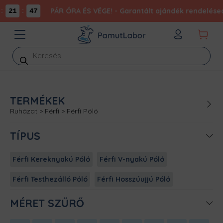
:
PÁR ÓRA ÉS VÉGE! - Garantált ajándék rendelésed
21
47
Products
search
TERMÉKEK
Ruházat
>
Férfi
>
Férfi Póló
TÍPUS
Férfi Kereknyakú Póló
Férfi V-nyakú Póló
Férfi Testhezálló Póló
Férfi Hosszúujjú Póló
MÉRET SZŰRŐ