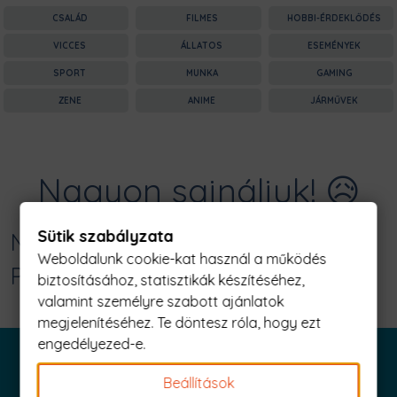
CSALÁD
FILMES
HOBBI-ÉRDEKLŐDÉS
VICCES
ÁLLATOS
ESEMÉNYEK
SPORT
MUNKA
GAMING
ZENE
ANIME
JÁRMŰVEK
Nagyon sajnáljuk! 😥
Sütik szabályzata
Nincs találat erre: "csínytevés Férfi
Weboldalunk cookie-kat használ a működés
Póló"
biztosításához, statisztikák készítéséhez,
valamint személyre szabott ajánlatok
megjelenítéséhez. Te döntesz róla, hogy ezt
engedélyezed-e.
Beállítások