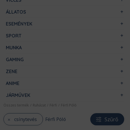
VICCES
ÁLLATOS
ESEMÉNYEK
SPORT
MUNKA
GAMING
ZENE
ANIME
JÁRMŰVEK
Összes termék
/
Ruházat
/
Férfi
/
Férfi Póló
Szűrő
csínytevés
Férfi Póló