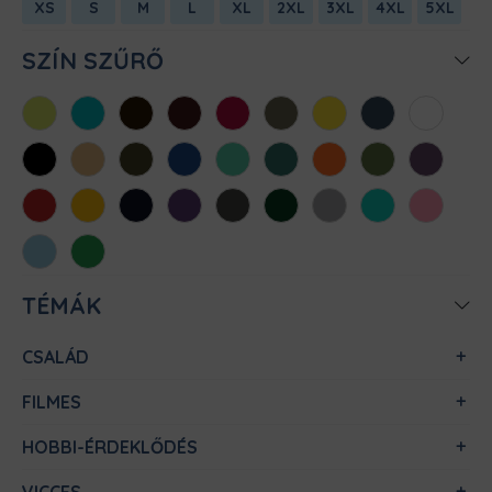
XS
S
M
L
XL
2XL
3XL
4XL
5XL
SZÍN SZŰRŐ
Almazöld
Atollkék
Barna
Bordó
Chili
Cink
Citromsárga
Denim
Fehér
Fekete
Homok
Khaki
Királykék
Menta
Méregzöld
Narancs
Oliva
Padlizsán
Piros
Sárga
Sötétkék
Sötétlila
Sötétszürke
Sötétzöld
Sportszürke
Türkiz
Világos
rózsaszín
Világoskék
Zöld
TÉMÁK
CSALÁD
FILMES
HOBBI-ÉRDEKLŐDÉS