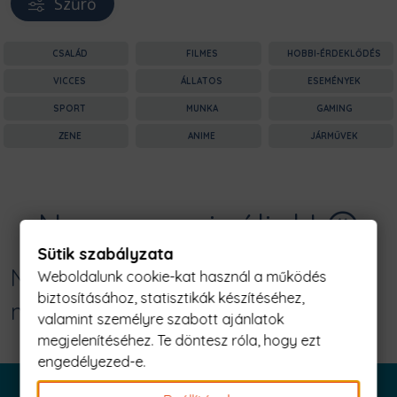
Szűrő
CSALÁD
FILMES
HOBBI-ÉRDEKLŐDÉS
VICCES
ÁLLATOS
ESEMÉNYEK
SPORT
MUNKA
GAMING
ZENE
ANIME
JÁRMŰVEK
Nagyon sajnáljuk! 😥
Sütik szabályzata
Nincs találat erre: "csinálj
Weboldalunk cookie-kat használ a működés
biztosításához, statisztikák készítéséhez,
magadnak szendvicset Férfi Póló"
valamint személyre szabott ajánlatok
megjelenítéséhez. Te döntesz róla, hogy ezt
engedélyezed-e.