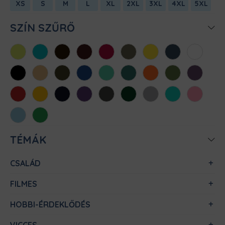
XS
S
M
L
XL
2XL
3XL
4XL
5XL
SZÍN SZŰRŐ
Almazöld
Atollkék
Barna
Bordó
Chili
Cink
Citromsárga
Denim
Fehér
Fekete
Homok
Khaki
Királykék
Menta
Méregzöld
Narancs
Oliva
Padlizsán
Piros
Sárga
Sötétkék
Sötétlila
Sötétszürke
Sötétzöld
Sportszürke
Türkiz
Világos
rózsaszín
Világoskék
Zöld
TÉMÁK
CSALÁD
FILMES
HOBBI-ÉRDEKLŐDÉS