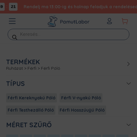
:
Rendelj ma 13:00-ig és holnap feladjuk a rendelésed -
9
21
Products
search
TERMÉKEK
Ruházat
>
Férfi
>
Férfi Póló
TÍPUS
Férfi Kereknyakú Póló
Férfi V-nyakú Póló
Férfi Testhezálló Póló
Férfi Hosszúujjú Póló
MÉRET SZŰRŐ