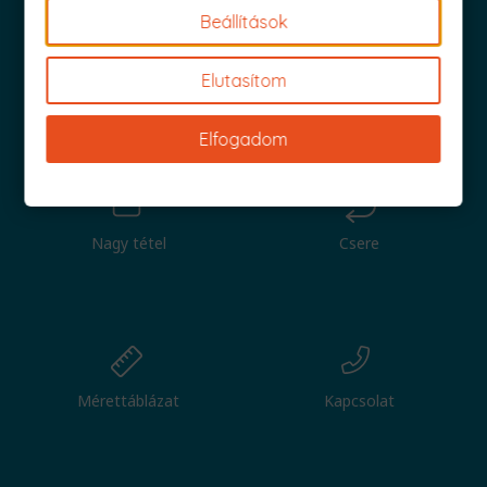
Beállítások
Elutasítom
Iratkozz fel és küldjük is az 1000 Ft értékű kuponod!
Elfogadom
Nagy tétel
Csere
Mérettáblázat
Kapcsolat