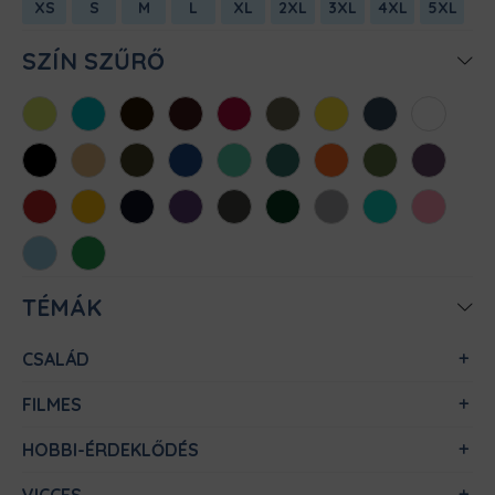
XS
S
M
L
XL
2XL
3XL
4XL
5XL
SZÍN SZŰRŐ
Almazöld
Atollkék
Barna
Bordó
Chili
Cink
Citromsárga
Denim
Fehér
Fekete
Homok
Khaki
Királykék
Menta
Méregzöld
Narancs
Oliva
Padlizsán
Piros
Sárga
Sötétkék
Sötétlila
Sötétszürke
Sötétzöld
Sportszürke
Türkiz
Világos
rózsaszín
Világoskék
Zöld
TÉMÁK
CSALÁD
FILMES
HOBBI-ÉRDEKLŐDÉS