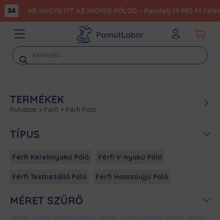
NE HAGYD ITT AZ INGYEN PÓLÓD - Rendelj 19.990 Ft felett
34
Products
search
TERMÉKEK
Ruházat
>
Férfi
>
Férfi Póló
TÍPUS
Férfi Kereknyakú Póló
Férfi V-nyakú Póló
Férfi Testhezálló Póló
Férfi Hosszúujjú Póló
MÉRET SZŰRŐ