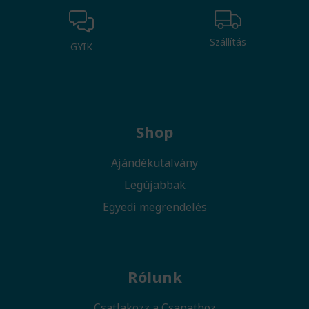
Szállítás
GYIK
Shop
Ajándékutalvány
Legújabbak
Egyedi megrendelés
Rólunk
Csatlakozz a Csapathoz