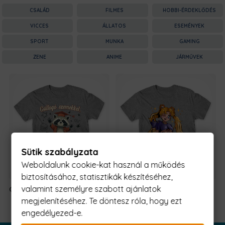
CSALÁD
FILMES
HOBBI-ÉRDEKLŐDÉS
VICCES
ÁLLATOS
ESEMÉNYEK
SPORT
MUNKA
GAMING
ZENE
ANIME
JÁRMŰVEK
Sütik szabályzata
Weboldalunk cookie-kat használ a működés
biztosításához, statisztikák készítéséhez,
valamint személyre szabott ajánlatok
Csillogó szemek
5990 Ft
-tól
Emo Sailor
6590 Ft
-
moon
tól
megjelenítéséhez. Te döntesz róla, hogy ezt
engedélyezed-e.