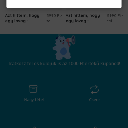
Azt hittem, hogy
5990 Ft
-
Azt hittem, hogy
5990 Ft
-
egy lovag
tól
egy lovag
tól
Iratkozz fel és küldjük is az 1000 Ft értékű kuponod!
Nagy tétel
Csere