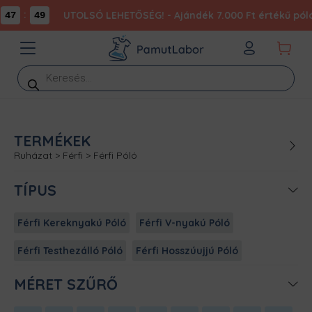
:
UTOLSÓ LEHETŐSÉG! - Ajándék 7.000 Ft értékű póló
47
49
Products
search
TERMÉKEK
Ruházat
>
Férfi
>
Férfi Póló
TÍPUS
Férfi Kereknyakú Póló
Férfi V-nyakú Póló
Férfi Testhezálló Póló
Férfi Hosszúujjú Póló
MÉRET SZŰRŐ