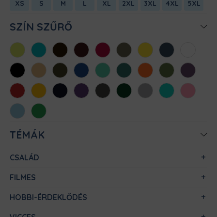
XS
S
M
L
XL
2XL
3XL
4XL
5XL
SZÍN SZŰRŐ
Almazöld
Atollkék
Barna
Bordó
Chili
Cink
Citromsárga
Denim
Fehér
Fekete
Homok
Khaki
Királykék
Menta
Méregzöld
Narancs
Oliva
Padlizsán
Piros
Sárga
Sötétkék
Sötétlila
Sötétszürke
Sötétzöld
Sportszürke
Türkiz
Világos
rózsaszín
Világoskék
Zöld
TÉMÁK
CSALÁD
FILMES
HOBBI-ÉRDEKLŐDÉS