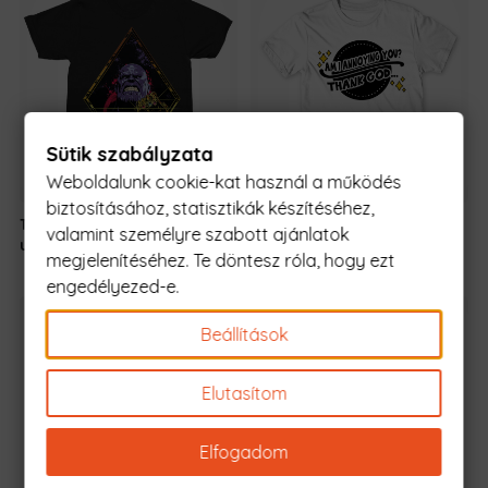
Sütik szabályzata
Weboldalunk cookie-kat használ a működés
biztosításához, statisztikák készítéséhez,
Thanos
8.490
Ft
Idegesítelek?
5990 Ft
-tól
valamint személyre szabott ajánlatok
Original
Current
universe
7.990
Ft
-tól
megjelenítéséhez. Te döntesz róla, hogy ezt
price
price
engedélyezed-e.
was:
is:
8.490 Ft.
7.990 Ft.
Beállítások
Elutasítom
Elfogadom