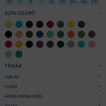
XS
S
M
L
XL
2XL
3XL
4XL
5XL
SZÍN SZŰRŐ
Almazöld
Atollkék
Barna
Bordó
Chili
Cink
Citromsárga
Denim
Fehér
Fekete
Homok
Khaki
Királykék
Menta
Méregzöld
Narancs
Oliva
Padlizsán
Piros
Sárga
Sötétkék
Sötétlila
Sötétszürke
Sötétzöld
Sportszürke
Türkiz
Világos
rózsaszín
Világoskék
Zöld
TÉMÁK
CSALÁD
FILMES
HOBBI-ÉRDEKLŐDÉS