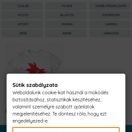
CSALÁD
FILMES
HOBBI-ÉRDEKLŐDÉS
VICCES
ÁLLATOS
ESEMÉNYEK
SPORT
MUNKA
GAMING
ZENE
ANIME
JÁRMŰVEK
Sütik szabályzata
Weboldalunk cookie-kat használ a működés
biztosításához, statisztikák készítéséhez,
valamint személyre szabott ajánlatok
Saiyan Invasion
6590 Ft
-tól
megjelenítéséhez. Te döntesz róla, hogy ezt
engedélyezed-e.