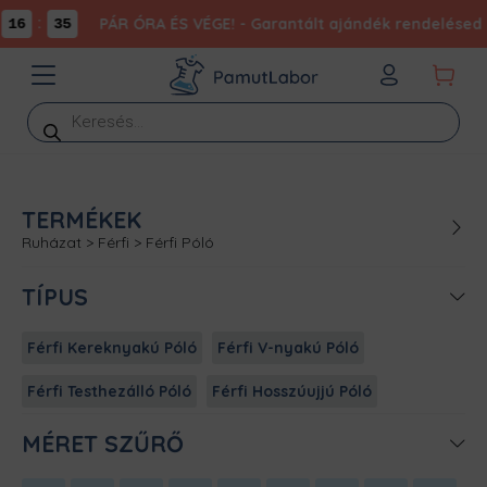
:
PÁR ÓRA ÉS VÉGE! - Garantált ajándék rendelésed m
16
35
Products
search
TERMÉKEK
Ruházat
>
Férfi
>
Férfi Póló
TÍPUS
Férfi Kereknyakú Póló
Férfi V-nyakú Póló
Férfi Testhezálló Póló
Férfi Hosszúujjú Póló
MÉRET SZŰRŐ