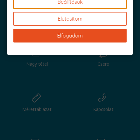
Beállítások
Elutasítom
Iratkozz fel és küldjük is az 1000 Ft értékű kuponod!
Elfogadom
Nagy tétel
Csere
Mérettáblázat
Kapcsolat