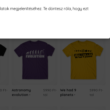
atok megjelenítéséhez. Te döntesz róla, hogy ezt
90 Ft
-
Micsoda
5990 Ft
-
Zodiac star
5990 Ft
-
káosz
tól
costellations
tól
0 Ft
-
Astronomy
5990 Ft
-
We had 9
5990 Ft
-
evolution
tól
planets
tól