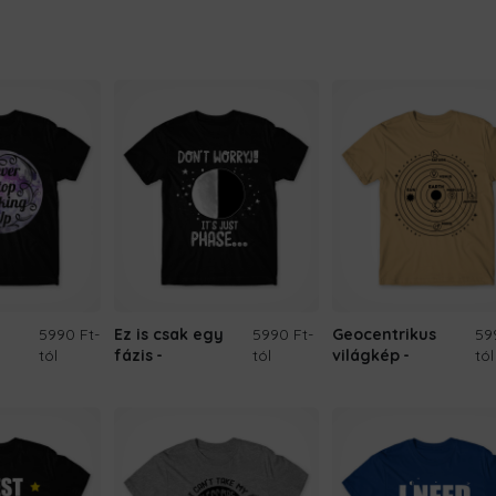
5990 Ft
-
Ez is csak egy
5990 Ft
-
Geocentrikus
59
tól
fázis
tól
világkép
tól