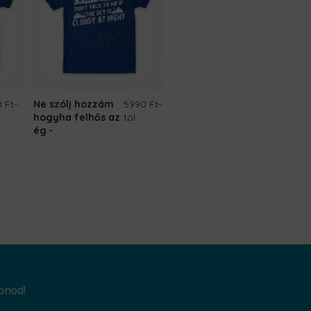
 Ft
-
Ne szólj hozzám
5990 Ft
-
hogyha felhős az
tól
ég
onod!