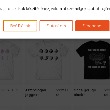
 statisztikák készítéséhez, valamint személyre szabott ajánl
5990 Ft
-
Cute planets
5990 Ft
-tól
Solar system
59
tól
minimal
tól
Beállítások
Elutasítom
Elfogadom
5990 Ft
-tól
Asztrológiai
5990 Ft
-
Once you go
599
jegyek
tól
black
tól