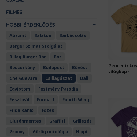
FILMES
HOBBI-ÉRDEKLŐDÉS
Abszint
Balaton
Barkácsolás
Berger Szimat Szolgálat
Billog Burger Bár
Bor
Geocentrikus
Boszorkány
Budapest
Bűvész
világkép
Che Guevara
Csillagászat
Dali
Egyiptom
Festmény Paródia
Fesztivál
Forma 1
Fourth Wing
Frida Kahlo
Főzés
Gluténmentes
Graffiti
Grillezés
Groovy
Görög mitológia
Hippi