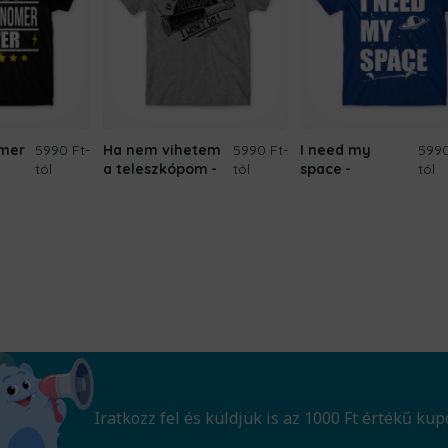
omer
5990 Ft
-
Ha nem vihetem
5990 Ft
-
I need my
5990
tól
a teleszkópom
tól
space
tól
Iratkozz fel és küldjük is az 1000 Ft értékű kup