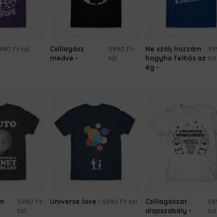
990 Ft
-tól
Csillagász
5990 Ft
-
Ne szólj hozzám
59
medve
tól
hogyha felhős az
tól
ég
in
5990 Ft
-
Universe love
5990 Ft
-tól
Csillagászat
59
tól
alapszabály
tól