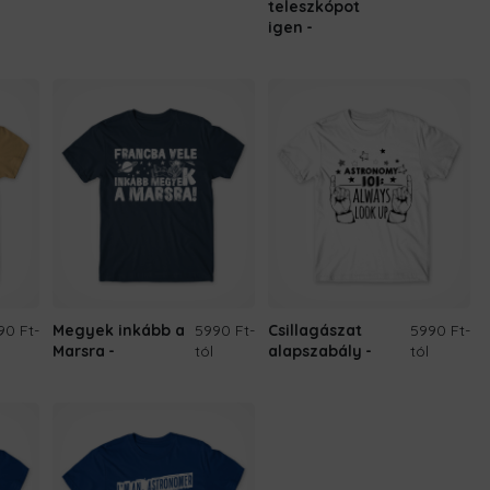
teleszkópot
igen
90 Ft
-
Megyek inkább a
5990 Ft
-
Csillagászat
5990 Ft
-
Marsra
tól
alapszabály
tól