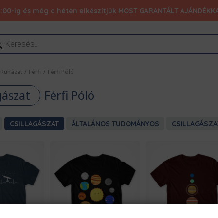
:00-ig és még a héten elkészítjük MOST GARANTÁLT AJÁNDÉKKAL 1
ducts
rch
Ruházat
/
Férfi
/
Férfi Póló
gászat
Férfi Póló
CSILLAGÁSZAT
ÁLTALÁNOS TUDOMÁNYOS
CSILLAGÁSZA