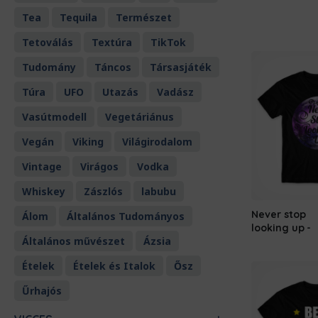
Tea
Tequila
Természet
Tetoválás
Textúra
TikTok
Tudomány
Táncos
Társasjáték
Túra
UFO
Utazás
Vadász
Vasútmodell
Vegetáriánus
Vegán
Viking
Világirodalom
Vintage
Virágos
Vodka
Whiskey
Zászlós
labubu
Never stop
Álom
Általános Tudományos
looking up
Általános művészet
Ázsia
Ételek
Ételek és Italok
Ősz
Űrhajós