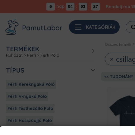
nap
:
:
Rendelj ma 13
0
04
03
26
Pro
KATEGÓRIÁK
sea
Összes termék
/
TERMÉKEK
Ruházat
>
Férfi
>
Férfi Póló
csilla
TÍPUS
TUDOMÁNY
Férfi Kereknyakú Póló
Férfi V-nyakú Póló
Férfi Testhezálló Póló
Férfi Hosszúujjú Póló