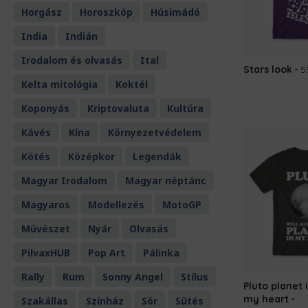
Horgász
Horoszkóp
Húsimádó
India
Indián
Irodalom és olvasás
Ital
Stars look
5
Kelta mitológia
Koktél
Koponyás
Kriptovaluta
Kultúra
Kávés
Kína
Környezetvédelem
Kötés
Középkor
Legendák
Magyar Irodalom
Magyar néptánc
Magyaros
Modellezés
MotoGP
Művészet
Nyár
Olvasás
PilvaxHUB
Pop Art
Pálinka
Rally
Rum
Sonny Angel
Stílus
Pluto planet 
my heart
Szakállas
Színház
Sör
Sütés