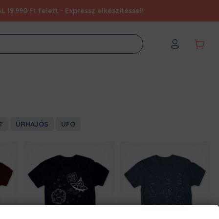
9.990 Ft felett - Expressz elkészítéssel!
T
ŰRHAJÓS
UFO