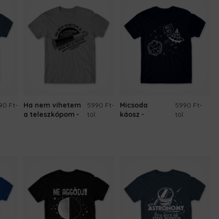
90 Ft
-
Ha nem vihetem
5990 Ft
-
Micsoda
5990 Ft
-
a teleszkópom
tól
káosz
tól