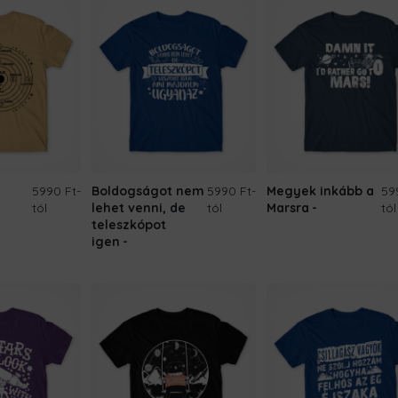
5990 Ft
-
Boldogságot nem
5990 Ft
-
Megyek inkább a
59
tól
lehet venni, de
tól
Marsra
tól
teleszkópot
igen