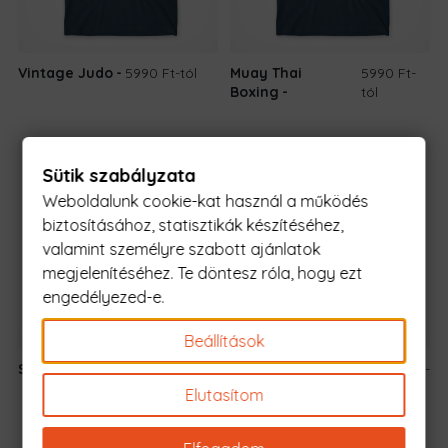
Vintage Judo
5990 Ft
-tól
Muay Thai
5990 Ft
-
Boxing
tól
Sütik szabályzata
Weboldalunk cookie-kat használ a működés
biztosításához, statisztikák készítéséhez,
valamint személyre szabott ajánlatok
megjelenítéséhez. Te döntesz róla, hogy ezt
engedélyezed-e.
Beállítások
Sheldon Stripe
7190 Ft
-tól
Western Legends
5990 Ft
-
are Born in
tól
Elutasítom
December