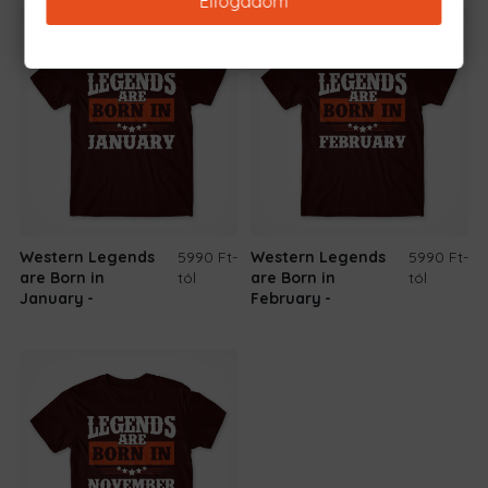
Elfogadom
Western Legends
5990 Ft
-
Western Legends
5990 Ft
-
are Born in
tól
are Born in
tól
January
February