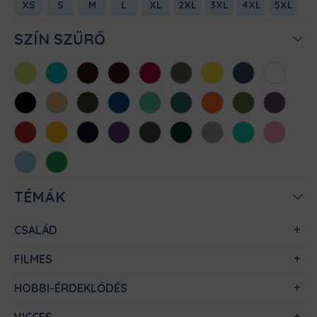
XS
S
M
L
XL
2XL
3XL
4XL
5XL
SZÍN SZŰRŐ
Almazöld
Atollkék
Barna
Bordó
Chili
Cink
Citromsárga
Denim
Fehér
Fekete
Homok
Khaki
Királykék
Menta
Méregzöld
Narancs
Oliva
Padlizsán
Piros
Sárga
Sötétkék
Sötétlila
Sötétszürke
Sötétzöld
Sportszürke
Türkiz
Világos
rózsaszín
Világoskék
Zöld
TÉMÁK
CSALÁD
FILMES
HOBBI-ÉRDEKLŐDÉS