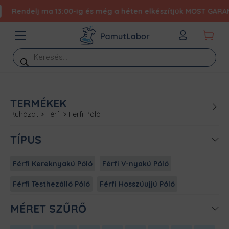
Rendelj ma 13:00-ig és még a héten elkészítjük MOST GARANTÁLT
Products
search
TERMÉKEK
Ruházat
>
Férfi
>
Férfi Póló
TÍPUS
Férfi Kereknyakú Póló
Férfi V-nyakú Póló
Férfi Testhezálló Póló
Férfi Hosszúujjú Póló
MÉRET SZŰRŐ