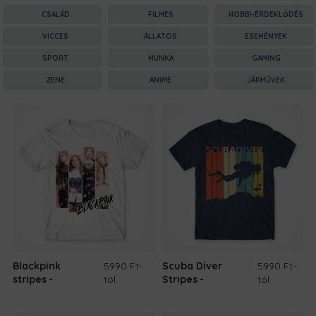
CSALÁD
FILMES
HOBBI-ÉRDEKLŐDÉS
VICCES
ÁLLATOS
ESEMÉNYEK
SPORT
MUNKA
GAMING
ZENE
ANIME
JÁRMŰVEK
Blackpink
5990 Ft
-
Scuba Diver
5990 Ft
-
stripes
tól
Stripes
tól