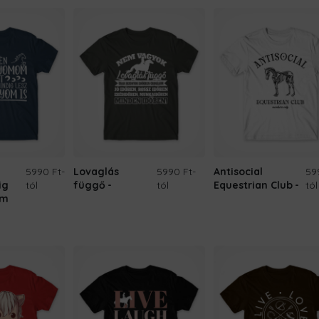
5990 Ft
-
Lovaglás
5990 Ft
-
Antisocial
59
ig
tól
függő
tól
Equestrian Club
tól
om