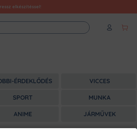
essz elkészítéssel!
OBBI-ÉRDEKLŐDÉS
VICCES
SPORT
MUNKA
ANIME
JÁRMŰVEK