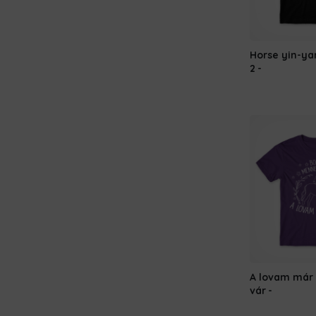
Horse yin-y
2
A lovam már
vár