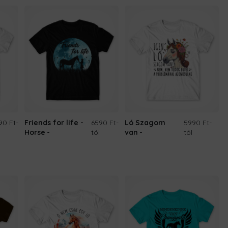
90 Ft
-
Friends for life -
6590 Ft
-
Ló Szagom
5990 Ft
-
Horse
tól
van
tól