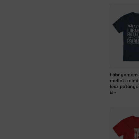
Lábnyomom
mellett mind
lesz patany
is