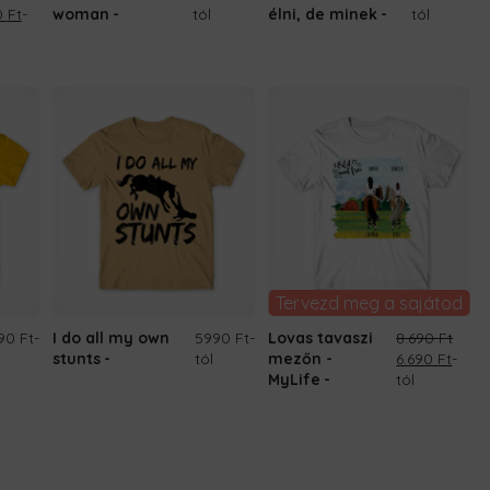
inal
Current
0
Ft
-
woman
tól
élni, de minek
tól
e
price
is:
 Ft.
6.690 Ft.
Tervezd meg a sajátod
90 Ft
-
I do all my own
5990 Ft
-
Lovas tavaszi
8.690
Ft
Original
Curre
stunts
tól
mezőn -
6.690
Ft
-
price
price
MyLife
tól
was:
is:
8.690 Ft.
6.690