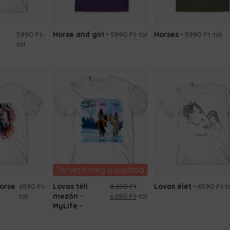
5990 Ft
-
Horse and girl
5990 Ft
-tól
Horses
5990 Ft
-tól
tól
Tervezd meg a sajátod
orse
6590 Ft
-
Lovas téli
8.690
Ft
Lovas élet
6590 Ft
-t
Original
Current
tól
mezőn -
6.690
Ft
-tól
price
price
MyLife
was:
is:
8.690 Ft.
6.690 Ft.