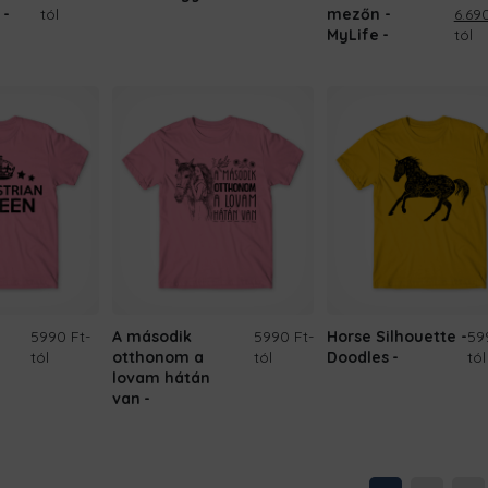
Orig
tól
mezőn -
6.69
pric
MyLife
tól
was:
8.690
5990 Ft
-
A második
5990 Ft
-
Horse Silhouette -
59
tól
otthonom a
tól
Doodles
tól
lovam hátán
van