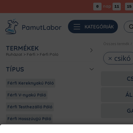
nap
:
0
11
15
Pro
KATEGÓRIÁK
sea
Összes termék
/
TERMÉKEK
Ruházat
>
Férfi
>
Férfi Póló
csikó
TÍPUS
C
Férfi Kereknyakú Póló
ÁL
Férfi V-nyakú Póló
Férfi Testhezálló Póló
G
Férfi Hosszúujjú Póló