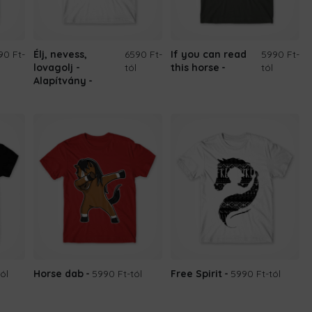
90 Ft
-
Élj, nevess,
6590 Ft
-
If you can read
5990 Ft
-
lovagolj -
tól
this horse
tól
Alapítvány
tól
Horse dab
5990 Ft
-tól
Free Spirit
5990 Ft
-tól