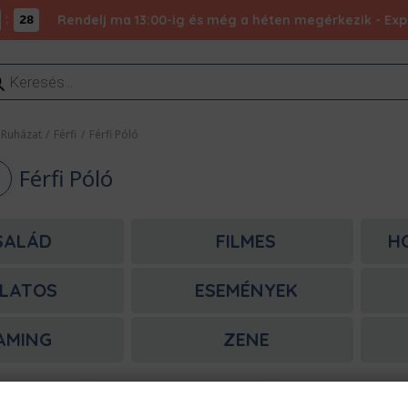
:
Rendelj ma 13:00-ig és még a héten megérkezik - Expr
27
ducts
rch
Ruházat
/
Férfi
/
Férfi Póló
Férfi Póló
SALÁD
FILMES
H
LATOS
ESEMÉNYEK
AMING
ZENE