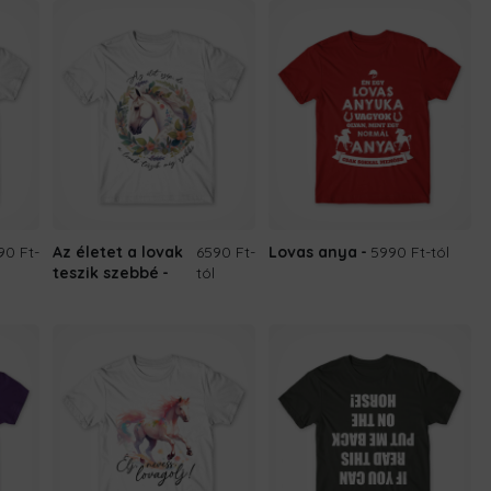
90 Ft
-
Az életet a lovak
6590 Ft
-
Lovas anya
5990 Ft
-tól
teszik szebbé
tól