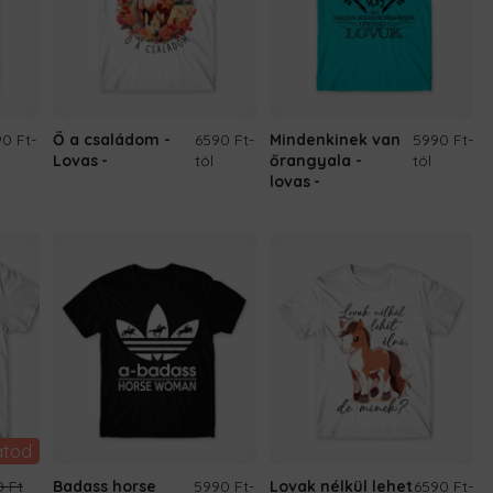
0 Ft
-
Ő a családom -
6590 Ft
-
Mindenkinek van
5990 Ft
-
Lovas
tól
őrangyala -
tól
lovas
átod
0
Ft
Badass horse
5990 Ft
-
Lovak nélkül lehet
6590 Ft
-