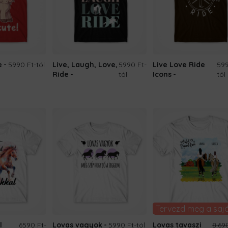
e
5990 Ft
-tól
Live, Laugh, Love,
5990 Ft
-
Live Love Ride
599
Ride
tól
Icons
tól
Tervezd meg a saj
l
6590 Ft
-
Lovas vagyok
5990 Ft
-tól
Lovas tavaszi
8.69