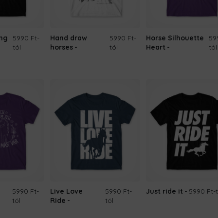
ang
5990 Ft
-
Hand draw
5990 Ft
-
Horse Silhouette
59
tól
horses
tól
Heart
tól
5990 Ft
-
Live Love
5990 Ft
-
Just ride it
5990 Ft
-
tól
Ride
tól