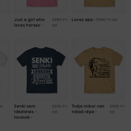
Just a girl who
5990 Ft
-
Lovas apa
5990 Ft
-tól
loves horses
tól
ól
Senki sem
5990 Ft
-
Tudja mikor van
5990 Ft
-
tökéletes -
tól
nálad répa
tól
lovasok