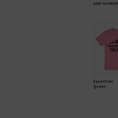
jobb lovakkal
Equestrian
Queen