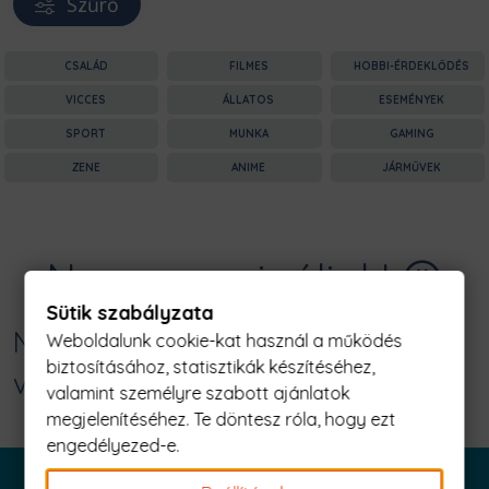
Szűrő
CSALÁD
FILMES
HOBBI-ÉRDEKLŐDÉS
VICCES
ÁLLATOS
ESEMÉNYEK
SPORT
MUNKA
GAMING
ZENE
ANIME
JÁRMŰVEK
Nagyon sajnáljuk! 😥
Sütik szabályzata
Nincs találat erre: "császáros anya
Weboldalunk cookie-kat használ a működés
biztosításához, statisztikák készítéséhez,
vagyok Férfi Póló"
valamint személyre szabott ajánlatok
megjelenítéséhez. Te döntesz róla, hogy ezt
engedélyezed-e.