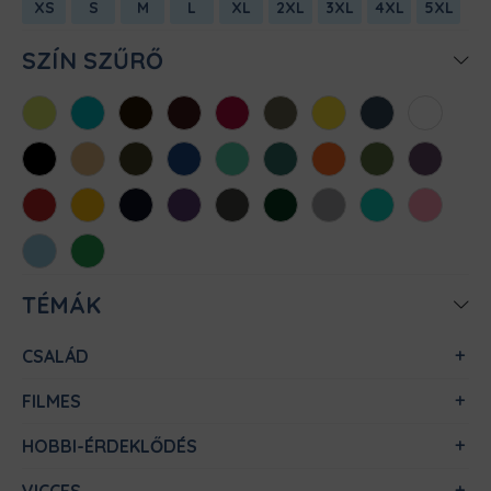
XS
S
M
L
XL
2XL
3XL
4XL
5XL
SZÍN SZŰRŐ
Almazöld
Atollkék
Barna
Bordó
Chili
Cink
Citromsárga
Denim
Fehér
Fekete
Homok
Khaki
Királykék
Menta
Méregzöld
Narancs
Oliva
Padlizsán
Piros
Sárga
Sötétkék
Sötétlila
Sötétszürke
Sötétzöld
Sportszürke
Türkiz
Világos
rózsaszín
Világoskék
Zöld
TÉMÁK
CSALÁD
FILMES
HOBBI-ÉRDEKLŐDÉS