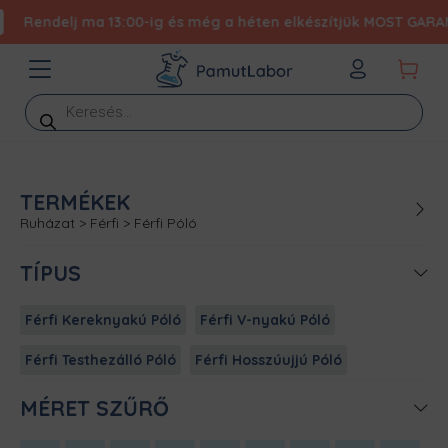
Rendelj ma 13:00-ig és még a héten elkészítjük MOST GARANTÁ
Products
search
TERMÉKEK
Ruházat
>
Férfi
>
Férfi Póló
TÍPUS
Férfi Kereknyakú Póló
Férfi V-nyakú Póló
Férfi Testhezálló Póló
Férfi Hosszúujjú Póló
MÉRET SZŰRŐ