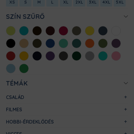
XS
S
M
L
XL
2XL
3XL
4XL
5XL
SZÍN SZŰRŐ
Almazöld
Atollkék
Barna
Bordó
Chili
Cink
Citromsárga
Denim
Fehér
Fekete
Homok
Khaki
Királykék
Menta
Méregzöld
Narancs
Oliva
Padlizsán
Piros
Sárga
Sötétkék
Sötétlila
Sötétszürke
Sötétzöld
Sportszürke
Türkiz
Világos
rózsaszín
Világoskék
Zöld
TÉMÁK
CSALÁD
FILMES
HOBBI-ÉRDEKLŐDÉS