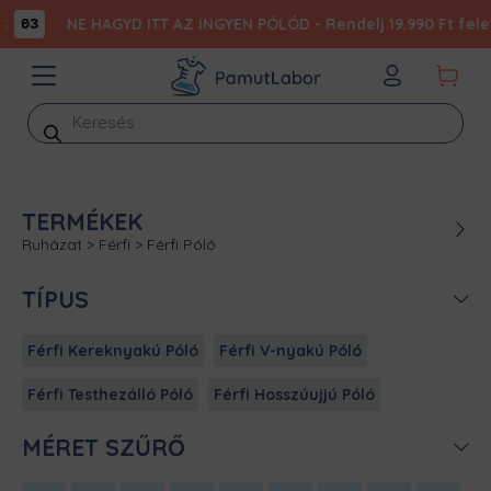
NE HAGYD ITT AZ INGYEN PÓLÓD - Rendelj 19.990 Ft felett
03
Products
search
TERMÉKEK
Ruházat
>
Férfi
>
Férfi Póló
TÍPUS
Férfi Kereknyakú Póló
Férfi V-nyakú Póló
Férfi Testhezálló Póló
Férfi Hosszúujjú Póló
MÉRET SZŰRŐ