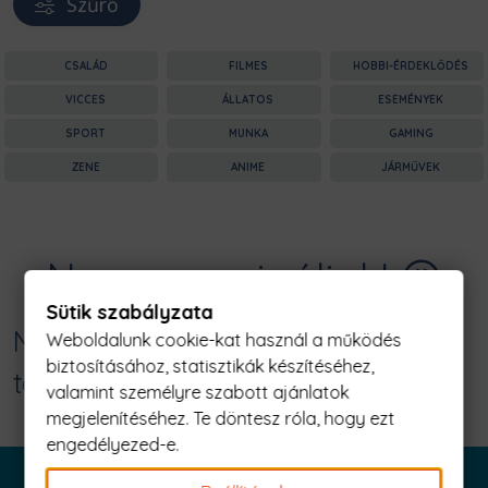
Szűrő
CSALÁD
FILMES
HOBBI-ÉRDEKLŐDÉS
VICCES
ÁLLATOS
ESEMÉNYEK
SPORT
MUNKA
GAMING
ZENE
ANIME
JÁRMŰVEK
Nagyon sajnáljuk! 😥
Sütik szabályzata
Nincs találat erre: "csak nyugi
Weboldalunk cookie-kat használ a működés
biztosításához, statisztikák készítéséhez,
takarító vagyok Férfi Póló"
valamint személyre szabott ajánlatok
megjelenítéséhez. Te döntesz róla, hogy ezt
engedélyezed-e.