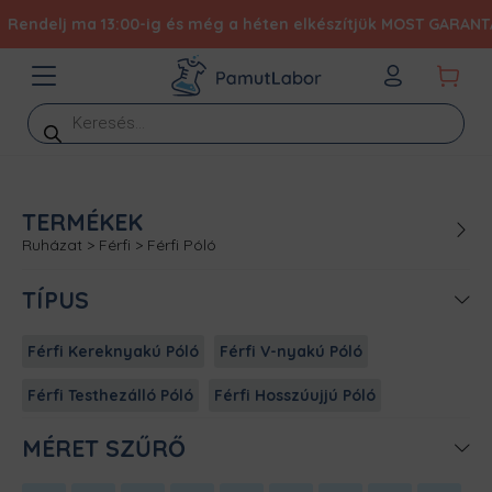
Rendelj ma 13:00-ig és még a héten elkészítjük MOST GARANTÁLT 
Products
search
TERMÉKEK
Ruházat
>
Férfi
>
Férfi Póló
TÍPUS
Férfi Kereknyakú Póló
Férfi V-nyakú Póló
Férfi Testhezálló Póló
Férfi Hosszúujjú Póló
MÉRET SZŰRŐ