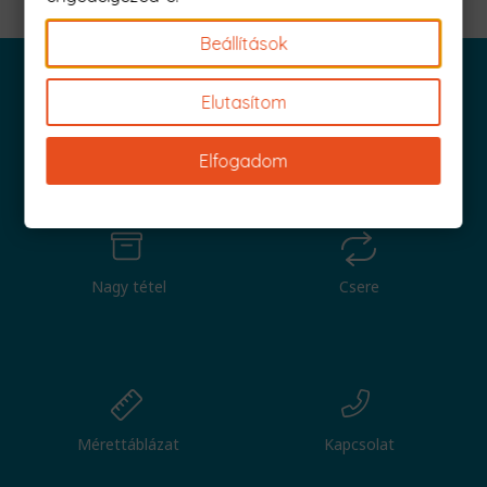
Beállítások
Elutasítom
Iratkozz fel és küldjük is az 1000 Ft értékű kuponod!
Elfogadom
Nagy tétel
Csere
Mérettáblázat
Kapcsolat