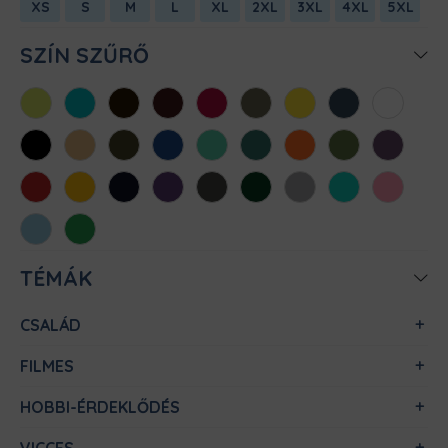
XS
S
M
L
XL
2XL
3XL
4XL
5XL
SZÍN SZŰRŐ
Almazöld
Atollkék
Barna
Bordó
Chili
Cink
Citromsárga
Denim
Fehér
Fekete
Homok
Khaki
Királykék
Menta
Méregzöld
Narancs
Oliva
Padlizsán
Piros
Sárga
Sötétkék
Sötétlila
Sötétszürke
Sötétzöld
Sportszürke
Türkiz
Világos
rózsaszín
Világoskék
Zöld
TÉMÁK
CSALÁD
FILMES
HOBBI-ÉRDEKLŐDÉS