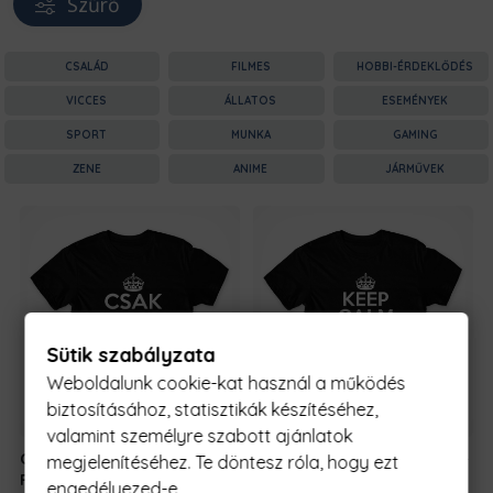
Szűrő
CSALÁD
FILMES
HOBBI-ÉRDEKLŐDÉS
VICCES
ÁLLATOS
ESEMÉNYEK
SPORT
MUNKA
GAMING
ZENE
ANIME
JÁRMŰVEK
Sütik szabályzata
Weboldalunk cookie-kat használ a működés
biztosításához, statisztikák készítéséhez,
valamint személyre szabott ajánlatok
Csak Nyugi -
5990 Ft
-
Csak Nyugi -
5990 Ft
-
megjelenítéséhez. Te döntesz róla, hogy ezt
Rezidens
tól
Rezidens
tól
engedélyezed-e.