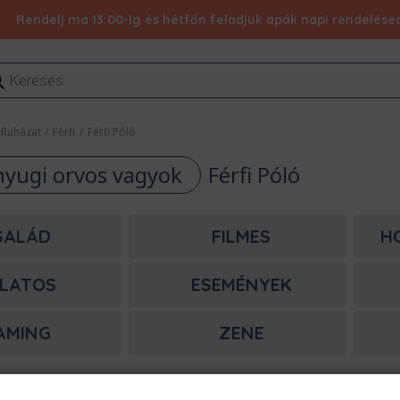
Rendelj ma 13:00-ig és hétfőn feladjuk apák napi rendelésed 
ducts
rch
Ruházat
/
Férfi
/
Férfi Póló
nyugi orvos vagyok
Férfi Póló
SALÁD
FILMES
H
LATOS
ESEMÉNYEK
AMING
ZENE