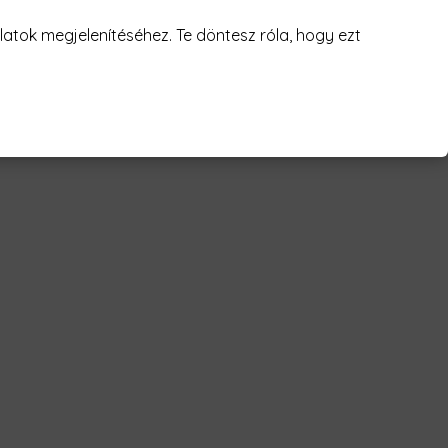
juk! 😥
atok megjelenítéséhez. Te döntesz róla, hogy ezt
orvos vagyok Férfi Póló"