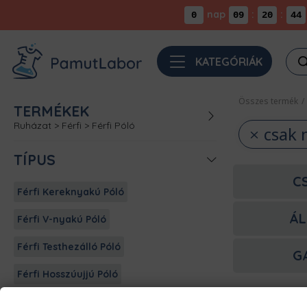
nap
:
:
0
09
20
44
Pro
KATEGÓRIÁK
sea
Összes termék
/
TERMÉKEK
Ruházat
>
Férfi
>
Férfi Póló
csak 
TÍPUS
C
Férfi Kereknyakú Póló
ÁL
Férfi V-nyakú Póló
Férfi Testhezálló Póló
G
Férfi Hosszúujjú Póló