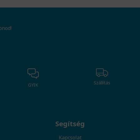
onod!
Szállítás
GYIK
Segítség
Kapcsolat