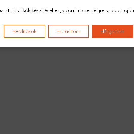
Nagyon sajnál
 statisztikák készítéséhez, valamint személyre szabott ajánl
Nincs találat erre: "csak nyugi 
Beállítások
Elutasítom
Elfogadom