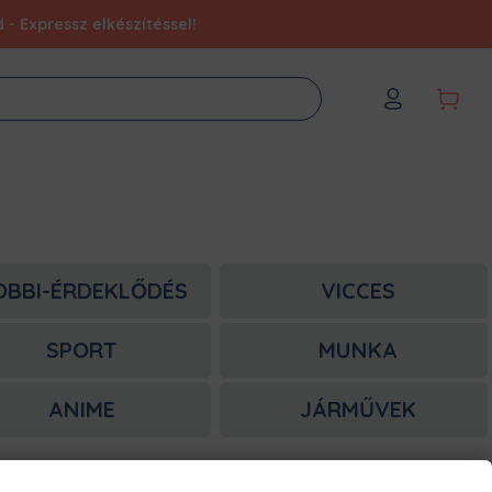
- Expressz elkészítéssel!
OBBI-ÉRDEKLŐDÉS
VICCES
SPORT
MUNKA
ANIME
JÁRMŰVEK