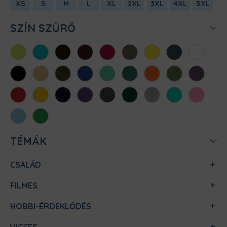
XS
S
M
L
XL
2XL
3XL
4XL
5XL
SZÍN SZŰRŐ
Almazöld
Atollkék
Barna
Bordó
Chili
Cink
Citromsárga
Denim
Fehér
Fekete
Homok
Khaki
Királykék
Menta
Méregzöld
Narancs
Oliva
Padlizsán
Piros
Sárga
Sötétkék
Sötétlila
Sötétszürke
Sötétzöld
Sportszürke
Türkiz
Világos
rózsaszín
Világoskék
Zöld
TÉMÁK
CSALÁD
FILMES
HOBBI-ÉRDEKLŐDÉS