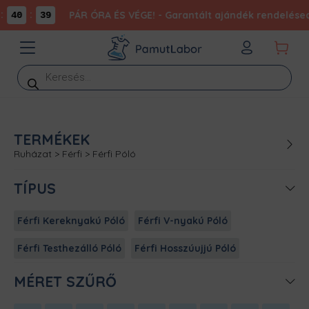
:
PÁR ÓRA ÉS VÉGE! - Garantált ajándék rendelésed
40
39
Products
search
TERMÉKEK
Ruházat
>
Férfi
>
Férfi Póló
TÍPUS
Férfi Kereknyakú Póló
Férfi V-nyakú Póló
Férfi Testhezálló Póló
Férfi Hosszúujjú Póló
MÉRET SZŰRŐ