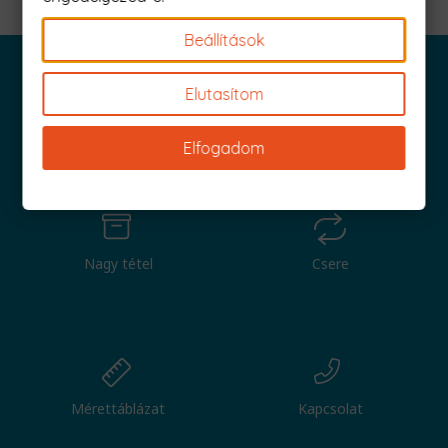
Beállítások
Elutasítom
Iratkozz fel és küldjük is az 1000 Ft értékű kuponod!
Elfogadom
Nagy tétel
Csere
Mérettáblázat
Kapcsolat