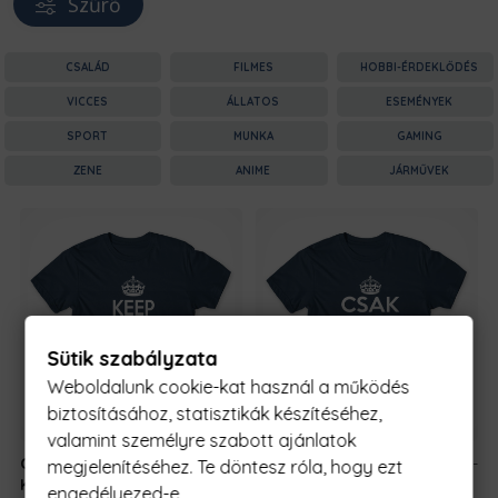
Szűrő
CSALÁD
FILMES
HOBBI-ÉRDEKLŐDÉS
VICCES
ÁLLATOS
ESEMÉNYEK
SPORT
MUNKA
GAMING
ZENE
ANIME
JÁRMŰVEK
Sütik szabályzata
Weboldalunk cookie-kat használ a működés
biztosításához, statisztikák készítéséhez,
valamint személyre szabott ajánlatok
Csak Nyugi -
5990 Ft
-
Csak Nyugi -
5990 Ft
-
megjelenítéséhez. Te döntesz róla, hogy ezt
Keresztanya
tól
Keresztanya
tól
engedélyezed-e.