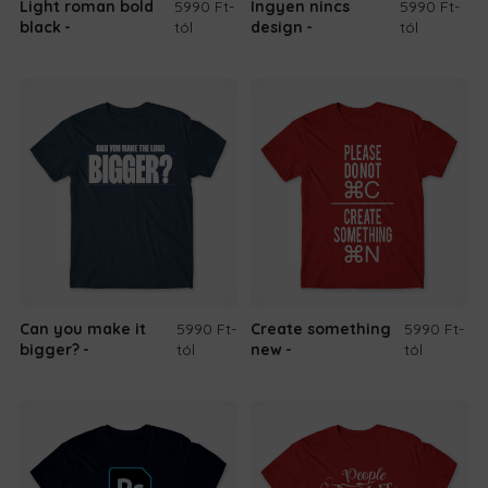
Light roman bold
5990 Ft
-
Ingyen nincs
5990 Ft
-
black
tól
design
tól
Can you make it
5990 Ft
-
Create something
5990 Ft
-
bigger?
tól
new
tól