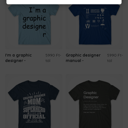
I'm a graphic
5990 Ft
-
Graphic designer
5990 Ft
-
designer
tól
manual
tól