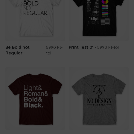
Be Bold not
5990 Ft
-
Print Test 01
5990 Ft
-tól
Regular
tól