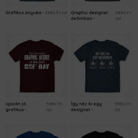
Grafikus Anyuka
5990 Ft
-tól
Graphic designer
5990 Ft
-
definition
tól
Igazán jó
5990 Ft
-
Így néz ki egy
5990 Ft
-
grafikus
tól
designer
tól