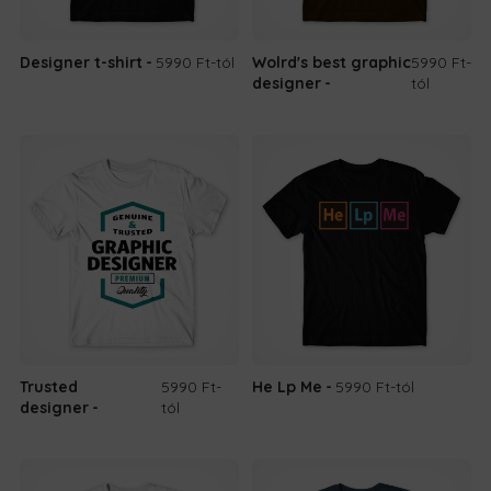
Designer t-shirt
5990 Ft
-tól
Wolrd's best graphic
5990 Ft
-
designer
tól
Trusted
5990 Ft
-
He Lp Me
5990 Ft
-tól
designer
tól