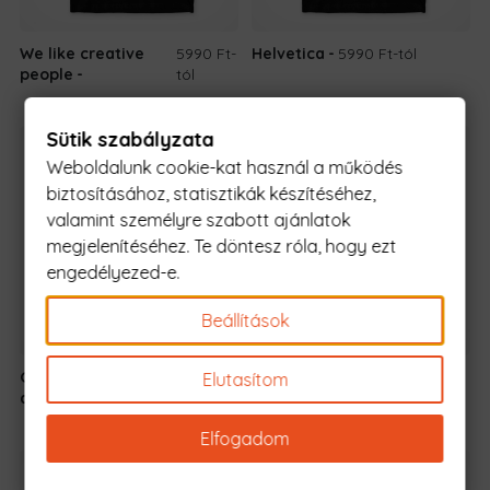
We like creative
5990 Ft
-
Helvetica
5990 Ft
-tól
people
tól
Sütik szabályzata
Weboldalunk cookie-kat használ a működés
biztosításához, statisztikák készítéséhez,
valamint személyre szabott ajánlatok
megjelenítéséhez. Te döntesz róla, hogy ezt
engedélyezed-e.
Beállítások
Graphic
5990 Ft
-
What the
5990 Ft
-
Elutasítom
designer
tól
helvetica
tól
Elfogadom