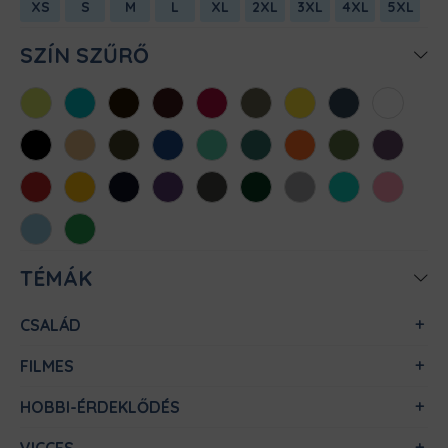
XS
S
M
L
XL
2XL
3XL
4XL
5XL
SZÍN SZŰRŐ
Almazöld
Atollkék
Barna
Bordó
Chili
Cink
Citromsárga
Denim
Fehér
Fekete
Homok
Khaki
Királykék
Menta
Méregzöld
Narancs
Oliva
Padlizsán
Piros
Sárga
Sötétkék
Sötétlila
Sötétszürke
Sötétzöld
Sportszürke
Türkiz
Világos
rózsaszín
Világoskék
Zöld
TÉMÁK
CSALÁD
FILMES
HOBBI-ÉRDEKLŐDÉS