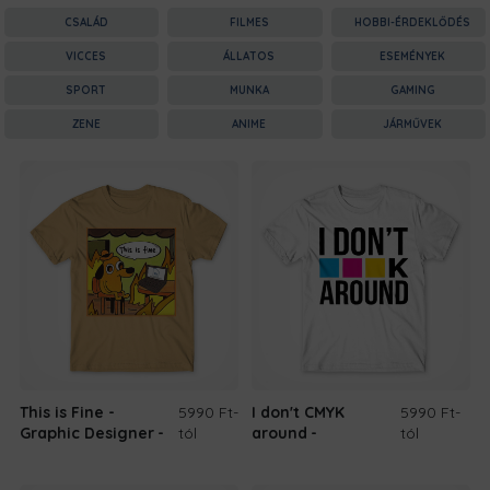
CSALÁD
FILMES
HOBBI-ÉRDEKLŐDÉS
VICCES
ÁLLATOS
ESEMÉNYEK
SPORT
MUNKA
GAMING
ZENE
ANIME
JÁRMŰVEK
This is Fine -
5990 Ft
-
I don't CMYK
5990 Ft
-
Graphic Designer
tól
around
tól