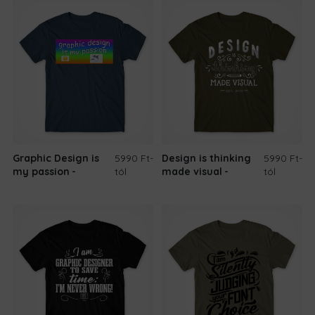
Graphic Design is
5990 Ft
-
Design is thinking
5990 Ft
-
my passion
tól
made visual
tól