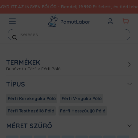
TT AZ INGYEN PÓLÓD - Rendelj 19.990 Ft felett, és tiéd lehet e
Products
search
TERMÉKEK
Ruházat
>
Férfi
>
Férfi Póló
TÍPUS
Férfi Kereknyakú Póló
Férfi V-nyakú Póló
Férfi Testhezálló Póló
Férfi Hosszúujjú Póló
MÉRET SZŰRŐ