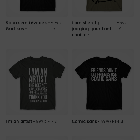
Soha sem tévedek -
5990 Ft
-
I am silently
5990 Ft
-
Grafikus
tól
judging your font
tól
choice
I'm an artist
5990 Ft
-tól
Comic sans
5990 Ft
-tól