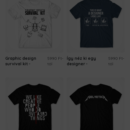
Graphic design
5990 Ft
-
Így néz ki egy
5990 Ft
-
survival kit
tól
designer
tól