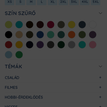
XS
S
M
L
XL
2XL
3XL
4XL
5XL
SZÍN SZŰRŐ
Almazöld
Atollkék
Barna
Bordó
Chili
Cink
Citromsárga
Denim
Fehér
Fekete
Homok
Khaki
Királykék
Menta
Méregzöld
Narancs
Oliva
Padlizsán
Piros
Sárga
Sötétkék
Sötétlila
Sötétszürke
Sötétzöld
Sportszürke
Türkiz
Világos
rózsaszín
Világoskék
Zöld
TÉMÁK
CSALÁD
FILMES
HOBBI-ÉRDEKLŐDÉS