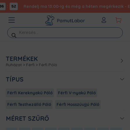
:
Rendelj ma 13:00-ig és még a héten megérkezik - Exp
6
52
Products
search
TERMÉKEK
Ruházat
>
Férfi
>
Férfi Póló
TÍPUS
Férfi Kereknyakú Póló
Férfi V-nyakú Póló
Férfi Testhezálló Póló
Férfi Hosszúujjú Póló
MÉRET SZŰRŐ