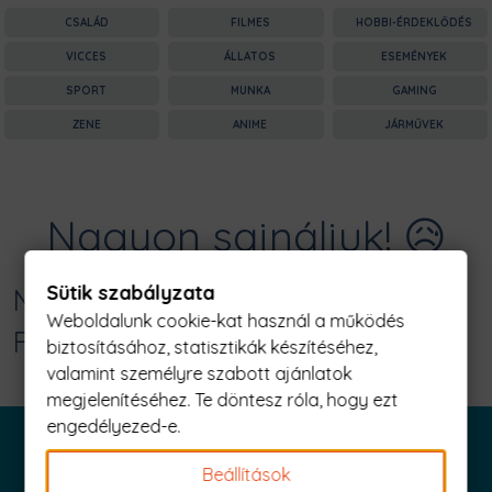
CSALÁD
FILMES
HOBBI-ÉRDEKLŐDÉS
VICCES
ÁLLATOS
ESEMÉNYEK
SPORT
MUNKA
GAMING
ZENE
ANIME
JÁRMŰVEK
Nagyon sajnáljuk! 😥
Sütik szabályzata
Nincs találat erre: "climbing text
Weboldalunk cookie-kat használ a működés
Férfi Póló"
biztosításához, statisztikák készítéséhez,
valamint személyre szabott ajánlatok
megjelenítéséhez. Te döntesz róla, hogy ezt
engedélyezed-e.
Beállítások