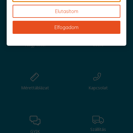
Iratkozz fel és küldjük is az 1000 Ft értékű kuponod!
Elutasítom
Elfogadom
Nagy tétel
Csere
Mérettáblázat
Kapcsolat
Szállítás
GYIK