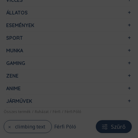
VICCES
ÁLLATOS
ESEMÉNYEK
SPORT
MUNKA
GAMING
ZENE
ANIME
JÁRMŰVEK
Összes termék
/
Ruházat
/
Férfi
/
Férfi Póló
Szűrő
climbing text
Férfi Póló