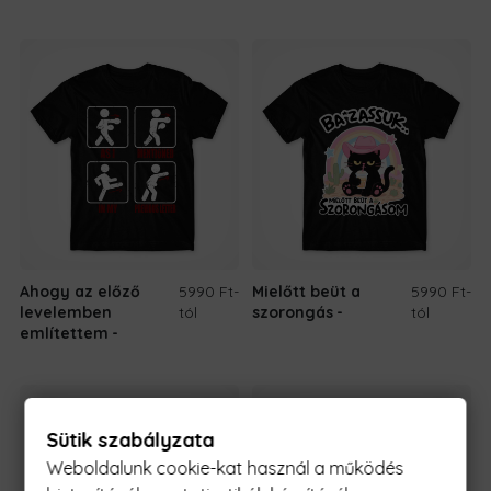
Ahogy az előző
5990 Ft
-
Mielőtt beüt a
5990 Ft
-
levelemben
tól
szorongás
tól
említettem
Sütik szabályzata
Weboldalunk cookie-kat használ a működés