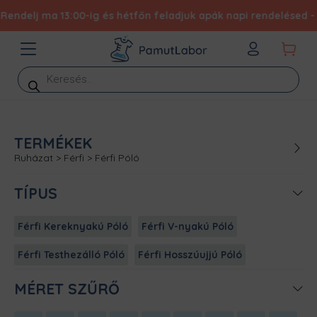
elj ma 13:00-ig és hétfőn feladjuk apák napi rendelésed - Expr
Products
search
TERMÉKEK
Ruházat
>
Férfi
>
Férfi Póló
TÍPUS
Férfi Kereknyakú Póló
Férfi V-nyakú Póló
Férfi Testhezálló Póló
Férfi Hosszúujjú Póló
MÉRET SZŰRŐ