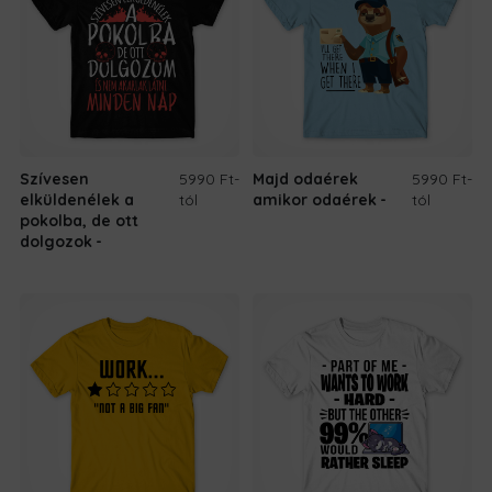
Szívesen
5990 Ft
-
Majd odaérek
5990 Ft
-
elküldenélek a
tól
amikor odaérek
tól
pokolba, de ott
dolgozok