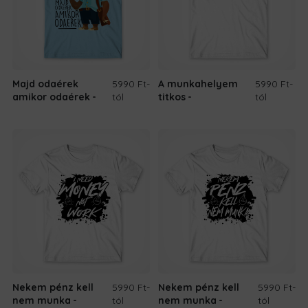
Majd odaérek
5990 Ft
-
A munkahelyem
5990 Ft
-
amikor odaérek
tól
titkos
tól
Nekem pénz kell
5990 Ft
-
Nekem pénz kell
5990 Ft
-
nem munka
tól
nem munka
tól