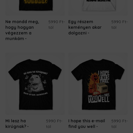
Ne mondd meg,
5990 Ft
-
Egy részem
5990 Ft
-
hogy hogyan
tól
keményen akar
tól
végezzem a
dolgozni
munkám
Mi lesz ha
5990 Ft
-
I hope this e-mail
5990 Ft
-
kirúgnak?
tól
find you well
tól