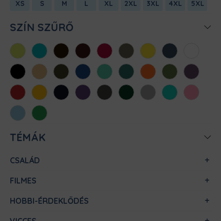
XS
S
M
L
XL
2XL
3XL
4XL
5XL
SZÍN SZŰRŐ
Almazöld
Atollkék
Barna
Bordó
Chili
Cink
Citromsárga
Denim
Fehér
Fekete
Homok
Khaki
Királykék
Menta
Méregzöld
Narancs
Oliva
Padlizsán
Piros
Sárga
Sötétkék
Sötétlila
Sötétszürke
Sötétzöld
Sportszürke
Türkiz
Világos
rózsaszín
Világoskék
Zöld
TÉMÁK
CSALÁD
FILMES
HOBBI-ÉRDEKLŐDÉS