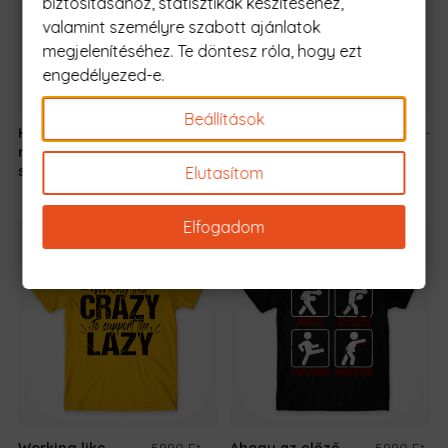
biztosításához, statisztikák készítéséhez,
valamint személyre szabott ajánlatok
megjelenítéséhez. Te döntesz róla, hogy ezt
engedélyezed-e.
Beállítások
Hogyan kerüld el a
5990 Ft
-
Don't ask me, I just
5990 Ft
-
munkahelyi
tól
work here
tól
stresszt
Elutasítom
Elfogadom
Working like
5990 Ft
-
Ahogy az előző
5990 Ft
-