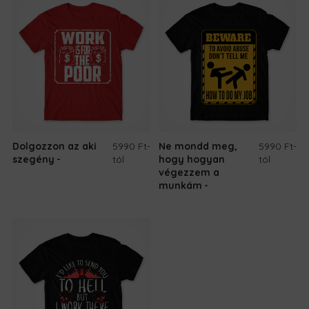
Dolgozzon az aki
5990 Ft
-
Ne mondd meg,
5990 Ft
-
szegény
tól
hogy hogyan
tól
végezzem a
munkám