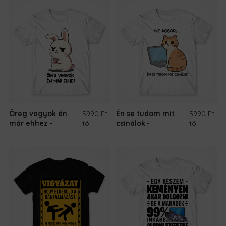
Öreg vagyok én
5990 Ft
-
Én se tudom mit
5990 Ft
-
már ehhez
tól
csinálok
tól