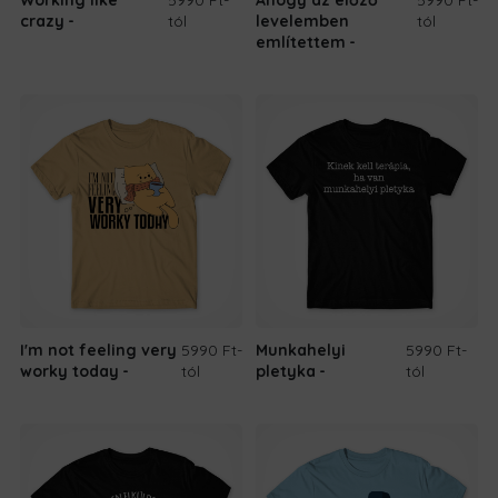
crazy
tól
levelemben
tól
említettem
I'm not feeling very
5990 Ft
-
Munkahelyi
5990 Ft
-
worky today
tól
pletyka
tól