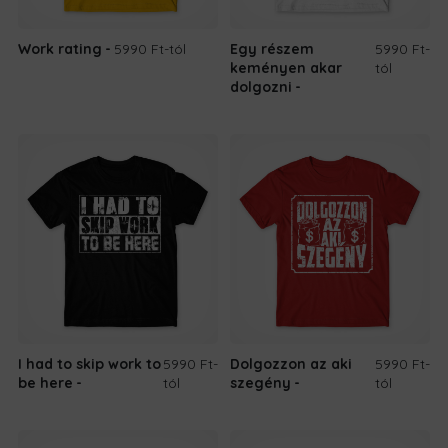
Work rating
5990 Ft
-tól
Egy részem
5990 Ft
-
keményen akar
tól
dolgozni
I had to skip work to
5990 Ft
-
Dolgozzon az aki
5990 Ft
-
be here
tól
szegény
tól