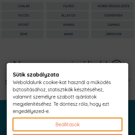
CSALÁD
FILMES
HOBBI-ÉRDEKLŐDÉS
VICCES
ÁLLATOS
ESEMÉNYEK
SPORT
MUNKA
GAMING
ZENE
ANIME
JÁRMŰVEK
Nagyon sajnáljuk! 😥
Sütik szabályzata
Nincs találat erre: "clerks Férfi Póló"
Weboldalunk cookie-kat használ a működés
biztosításához, statisztikák készítéséhez,
valamint személyre szabott ajánlatok
megjelenítéséhez. Te döntesz róla, hogy ezt
engedélyezed-e.
Beállítások
Iratkozz fel és küldjük is az 1000 Ft értékű kuponod!