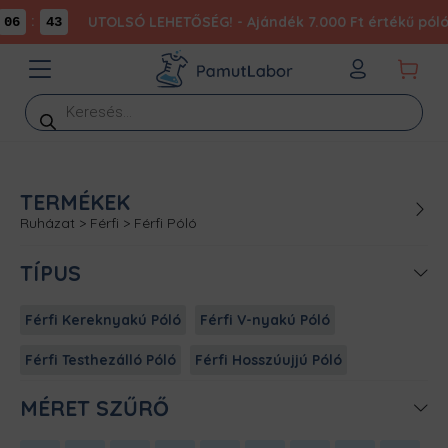
:
UTOLSÓ LEHETŐSÉG! - Ajándék 7.000 Ft értékű póló 
06
43
Products
search
TERMÉKEK
Ruházat
>
Férfi
>
Férfi Póló
TÍPUS
Férfi Kereknyakú Póló
Férfi V-nyakú Póló
Férfi Testhezálló Póló
Férfi Hosszúujjú Póló
MÉRET SZŰRŐ