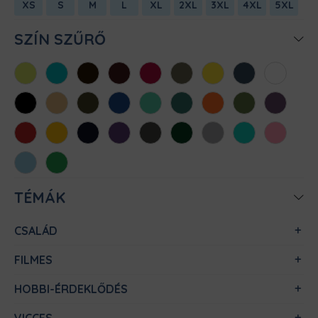
XS
S
M
L
XL
2XL
3XL
4XL
5XL
SZÍN SZŰRŐ
Almazöld
Atollkék
Barna
Bordó
Chili
Cink
Citromsárga
Denim
Fehér
Fekete
Homok
Khaki
Királykék
Menta
Méregzöld
Narancs
Oliva
Padlizsán
Piros
Sárga
Sötétkék
Sötétlila
Sötétszürke
Sötétzöld
Sportszürke
Türkiz
Világos
rózsaszín
Világoskék
Zöld
TÉMÁK
CSALÁD
FILMES
HOBBI-ÉRDEKLŐDÉS