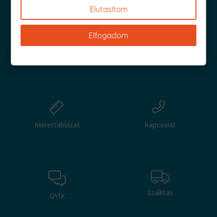
Elutasítom
Elfogadom
Nagy tétel
Csere
Mérettáblázat
Kapcsolat
Szállítás
GYIK