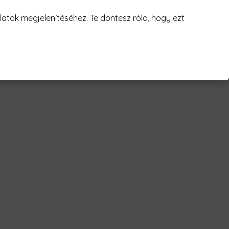
juk! 😥
atok megjelenítéséhez. Te döntesz róla, hogy ezt
 father Férfi Póló"