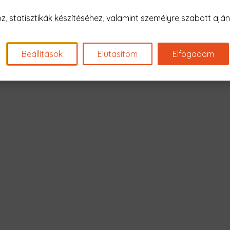
Nagyon sajnál
 statisztikák készítéséhez, valamint személyre szabott ajánl
Nincs találat erre: "cleaner
Beállítások
Elutasítom
Elfogadom