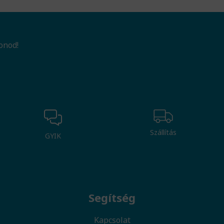
onod!
Szállítás
GYIK
Segítség
Kapcsolat