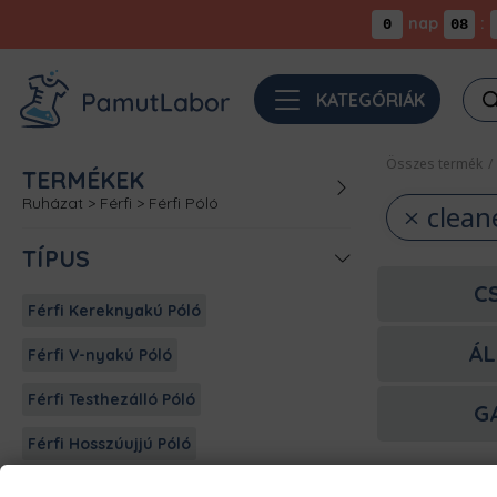
nap
:
0
08
Pro
KATEGÓRIÁK
sea
Összes termék
/
TERMÉKEK
Ruházat
>
Férfi
>
Férfi Póló
clean
TÍPUS
C
Férfi Kereknyakú Póló
ÁL
Férfi V-nyakú Póló
Férfi Testhezálló Póló
G
Férfi Hosszúujjú Póló