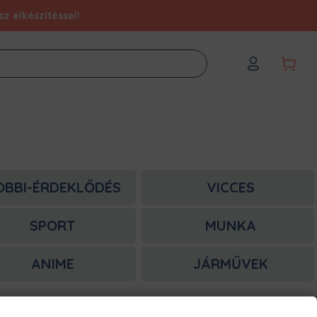
z elkészítéssel!
OBBI-ÉRDEKLŐDÉS
VICCES
SPORT
MUNKA
ANIME
JÁRMŰVEK