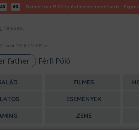
:
Rendelj ma 13:00-ig és holnap megérkezik - Express
43
03
ducts
rch
Ruházat
/
Férfi
/
Férfi Póló
er father
Férfi Póló
SALÁD
FILMES
H
LATOS
ESEMÉNYEK
AMING
ZENE