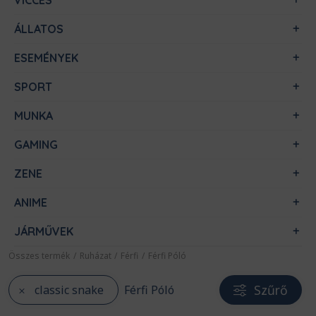
VICCES
ÁLLATOS
ESEMÉNYEK
SPORT
MUNKA
GAMING
ZENE
ANIME
JÁRMŰVEK
Összes termék
/
Ruházat
/
Férfi
/
Férfi Póló
Szűrő
classic snake
Férfi Póló