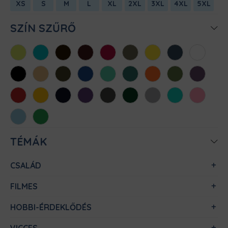
XS
S
M
L
XL
2XL
3XL
4XL
5XL
SZÍN SZŰRŐ
Almazöld
Atollkék
Barna
Bordó
Chili
Cink
Citromsárga
Denim
Fehér
Fekete
Homok
Khaki
Királykék
Menta
Méregzöld
Narancs
Oliva
Padlizsán
Piros
Sárga
Sötétkék
Sötétlila
Sötétszürke
Sötétzöld
Sportszürke
Türkiz
Világos
rózsaszín
Világoskék
Zöld
TÉMÁK
CSALÁD
FILMES
HOBBI-ÉRDEKLŐDÉS