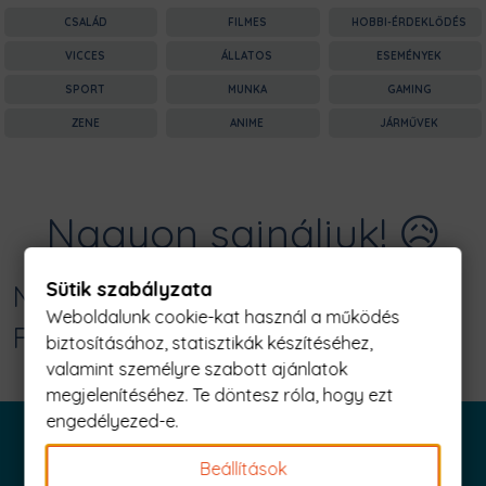
CSALÁD
FILMES
HOBBI-ÉRDEKLŐDÉS
VICCES
ÁLLATOS
ESEMÉNYEK
SPORT
MUNKA
GAMING
ZENE
ANIME
JÁRMŰVEK
Nagyon sajnáljuk! 😥
Sütik szabályzata
Nincs találat erre: "classic snake
Weboldalunk cookie-kat használ a működés
Férfi Póló"
biztosításához, statisztikák készítéséhez,
valamint személyre szabott ajánlatok
megjelenítéséhez. Te döntesz róla, hogy ezt
engedélyezed-e.
Beállítások