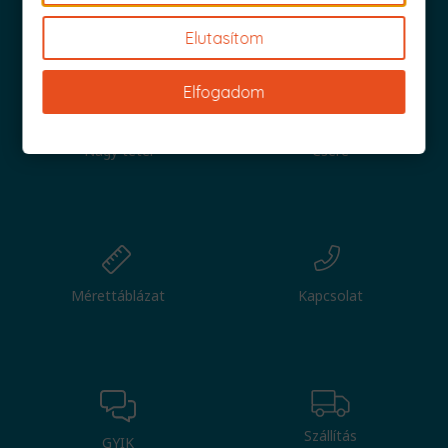
Iratkozz fel és küldjük is az 1000 Ft értékű kuponod!
Elutasítom
Elfogadom
Nagy tétel
Csere
Mérettáblázat
Kapcsolat
Szállítás
GYIK