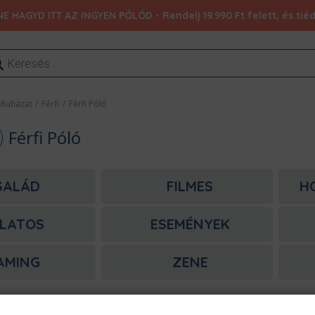
NE HAGYD ITT AZ INGYEN PÓLÓD - Rendelj 19.990 Ft felett, és ti
ducts
rch
Ruházat
/
Férfi
/
Férfi Póló
Férfi Póló
SALÁD
FILMES
H
LATOS
ESEMÉNYEK
AMING
ZENE