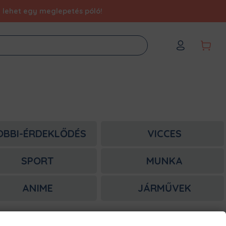
éd lehet egy meglepetés póló!
OBBI-ÉRDEKLŐDÉS
VICCES
SPORT
MUNKA
ANIME
JÁRMŰVEK