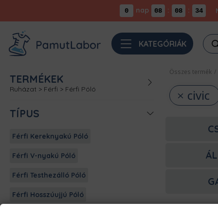
nap
:
:
0
08
08
34
Pro
KATEGÓRIÁK
sea
Összes termék
/
TERMÉKEK
Ruházat
>
Férfi
>
Férfi Póló
civic
TÍPUS
C
Férfi Kereknyakú Póló
ÁL
Férfi V-nyakú Póló
Férfi Testhezálló Póló
G
Férfi Hosszúujjú Póló