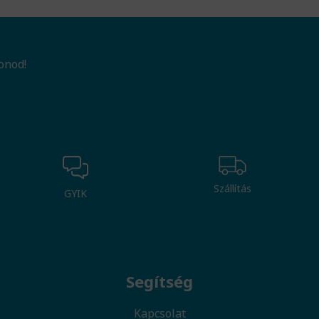
onod!
Szállítás
GYIK
Segítség
Kapcsolat