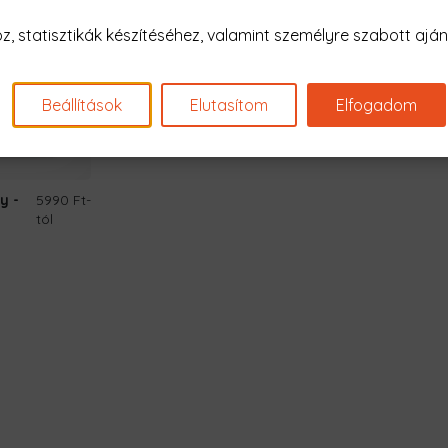
 statisztikák készítéséhez, valamint személyre szabott ajánl
Beállítások
Elutasítom
Elfogadom
y -
5990 Ft
-
tól