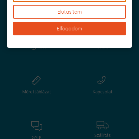
Iratkozz fel és küldjük is az 1000 Ft értékű kuponod!
Elutasítom
Elfogadom
Nagy tétel
Csere
Mérettáblázat
Kapcsolat
Szállítás
GYIK