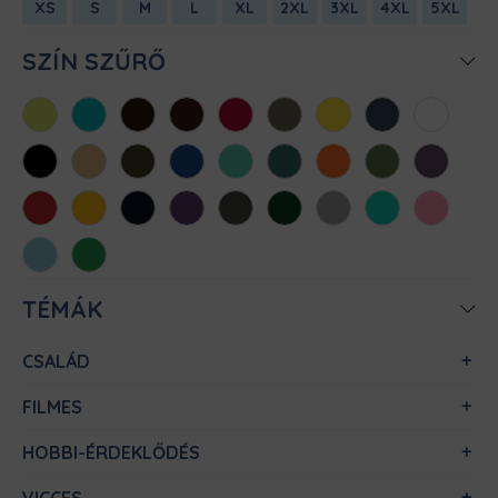
XS
S
M
L
XL
2XL
3XL
4XL
5XL
SZÍN SZŰRŐ
Almazöld
Atollkék
Barna
Bordó
Chili
Cink
Citromsárga
Denim
Fehér
Fekete
Homok
Khaki
Királykék
Menta
Méregzöld
Narancs
Oliva
Padlizsán
Piros
Sárga
Sötétkék
Sötétlila
Sötétszürke
Sötétzöld
Sportszürke
Türkiz
Világos
rózsaszín
Világoskék
Zöld
TÉMÁK
CSALÁD
FILMES
HOBBI-ÉRDEKLŐDÉS