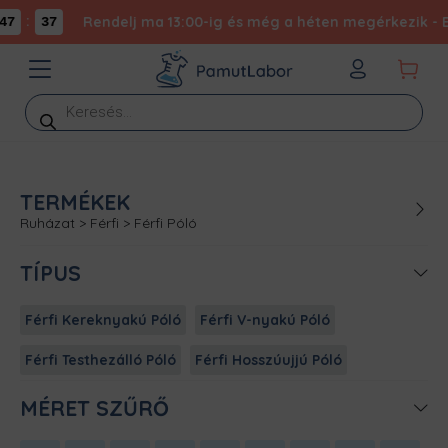
:
Rendelj ma 13:00-ig és még a héten megérkezik - Exp
7
37
Products
search
TERMÉKEK
Ruházat
>
Férfi
>
Férfi Póló
TÍPUS
Férfi Kereknyakú Póló
Férfi V-nyakú Póló
Férfi Testhezálló Póló
Férfi Hosszúujjú Póló
MÉRET SZŰRŐ