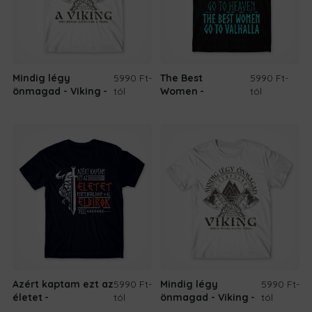
Mindig légy
5990 Ft
-
The Best
5990 Ft
-
önmagad - Viking
tól
Women
tól
Azért kaptam ezt az
5990 Ft
-
Mindig légy
5990 Ft
-
életet
tól
önmagad - Viking
tól