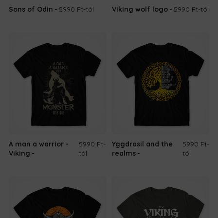
Sons of Odin
5990 Ft
-tól
Viking wolf logo
5990 Ft
-tól
A man a warrior -
5990 Ft
-
Yggdrasil and the
5990 Ft
-
Viking
tól
realms
tól