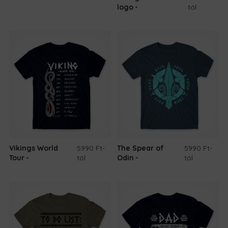
logo
tól
Vikings World
5990 Ft
-
The Spear of
5990 Ft
-
Tour
tól
Odin
tól