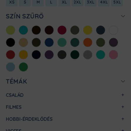
XS
S
M
L
XL
2XL
3XL
4XL
5XL
SZÍN SZŰRŐ
Almazöld
Atollkék
Barna
Bordó
Chili
Cink
Citromsárga
Denim
Fehér
Fekete
Homok
Khaki
Királykék
Menta
Méregzöld
Narancs
Oliva
Padlizsán
Piros
Sárga
Sötétkék
Sötétlila
Sötétszürke
Sötétzöld
Sportszürke
Türkiz
Világos
rózsaszín
Világoskék
Zöld
TÉMÁK
CSALÁD
FILMES
HOBBI-ÉRDEKLŐDÉS