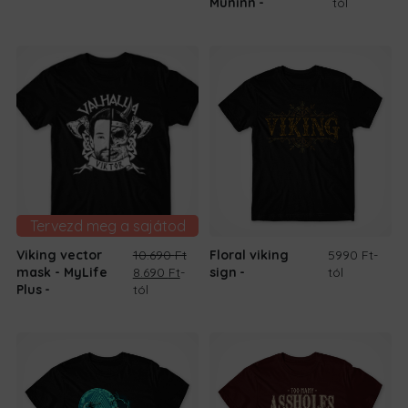
Muninn
tól
Tervezd meg a sajátod
Viking vector
10.690
Ft
Floral viking
5990 Ft
-
Original
Current
mask - MyLife
8.690
Ft
-
sign
tól
price
price
Plus
tól
was:
is:
10.690 Ft.
8.690 Ft.