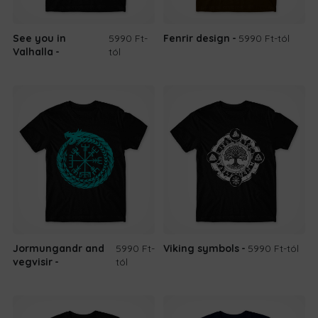
See you in
5990 Ft
-
Fenrir design
5990 Ft
-tól
Valhalla
tól
Jormungandr and
5990 Ft
-
Viking symbols
5990 Ft
-tól
vegvisir
tól