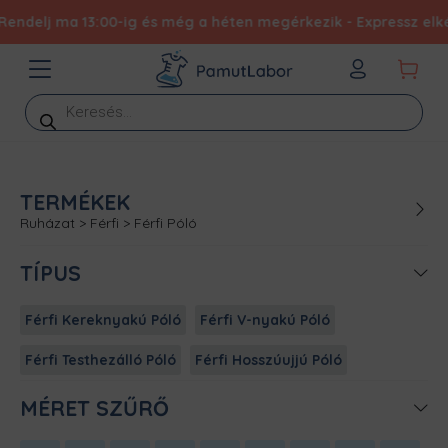
lj ma 13:00-ig és még a héten megérkezik - Expressz elkészíté
Products
search
TERMÉKEK
Ruházat
>
Férfi
>
Férfi Póló
TÍPUS
Férfi Kereknyakú Póló
Férfi V-nyakú Póló
Férfi Testhezálló Póló
Férfi Hosszúujjú Póló
MÉRET SZŰRŐ