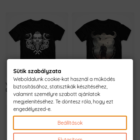
Sütik szabályzata
Weboldalunk cookie-kat használ a működés
Viking warrion -
5990 Ft
-
Viking
5990 Ft
-
biztosításához, statisztikák készítéséhez,
Dragon
tól
Silhouette
tól
valamint személyre szabott ajánlatok
megjelenítéséhez. Te döntesz róla, hogy ezt
engedélyezed-e.
Beállítások
Elutasítom