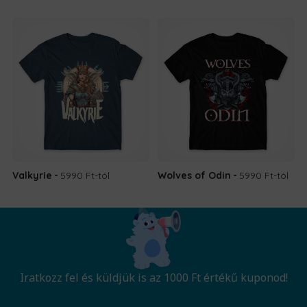
Valkyrie
5990 Ft
-tól
Wolves of Odin
5990 Ft
-tól
Iratkozz fel és küldjük is az 1000 Ft értékű kuponod!