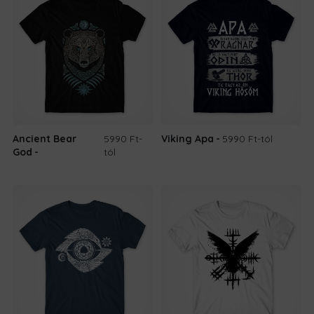
Ancient Bear
5990 Ft
-
Viking Apa
5990 Ft
-tól
God
tól