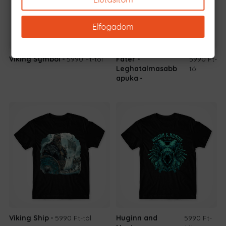
Elfogadom
Viking Symbol
5990 Ft
-tól
Fater -
5990 Ft
-
Leghatalmasabb
tól
apuka
Viking Ship
5990 Ft
-tól
Huginn and
5990 Ft
-