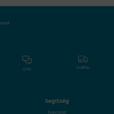
onod!
Szállítás
GYIK
Segítség
Kapcsolat