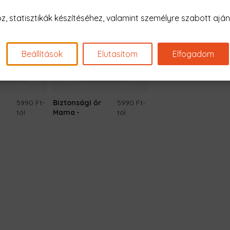
 statisztikák készítéséhez, valamint személyre szabott ajánl
Beállítások
Elutasítom
Elfogadom
5990 Ft
-
Biztonsági őr
5990 Ft
-
tól
Mama
tól