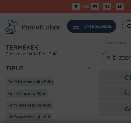
nap
:
:
0
09
30
17
Pro
KATEGÓRIÁK
sea
Összes termék
/
TERMÉKEK
Ruházat
>
Férfi
>
Férfi Póló
bizto
TÍPUS
C
Férfi Kereknyakú Póló
ÁL
Férfi V-nyakú Póló
Férfi Testhezálló Póló
G
Férfi Hosszúujjú Póló