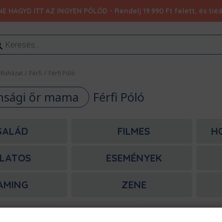
NE HAGYD ITT AZ INGYEN PÓLÓD - Rendelj 19.990 Ft felett, és ti
ducts
rch
Ruházat
/
Férfi
/
Férfi Póló
nsági őr mama
Férfi Póló
SALÁD
FILMES
H
LATOS
ESEMÉNYEK
AMING
ZENE