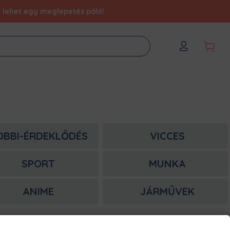
éd lehet egy meglepetés póló!
OBBI-ÉRDEKLŐDÉS
VICCES
SPORT
MUNKA
ANIME
JÁRMŰVEK