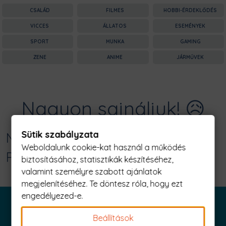
CSALÁD
FILMES
HOBBI-ÉRDEKLŐDÉS
VICCES
ÁLLATOS
ESEMÉNYEK
SPORT
MUNKA
GAMING
ZENE
ANIME
JÁRMŰVEK
Nagyon sajnáljuk! 😥
Sütik szabályzata
Nincs találat erre: "bite me Férfi
Weboldalunk cookie-kat használ a működés
Póló"
biztosításához, statisztikák készítéséhez,
valamint személyre szabott ajánlatok
megjelenítéséhez. Te döntesz róla, hogy ezt
engedélyezed-e.
Beállítások