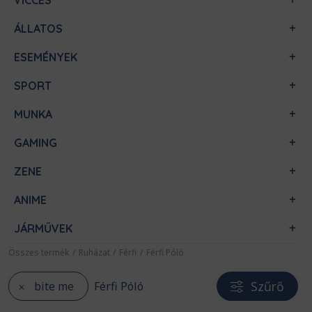
VICCES
ÁLLATOS
ESEMÉNYEK
SPORT
MUNKA
GAMING
ZENE
ANIME
JÁRMŰVEK
Összes termék
/
Ruházat
/
Férfi
/
Férfi Póló
Szűrő
bite me
Férfi Póló