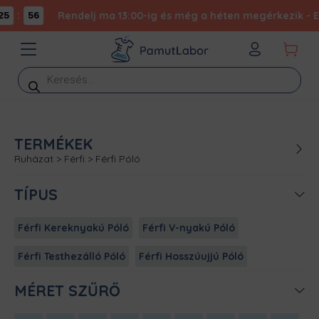
:
Rendelj ma 13:00-ig és még a héten megérkezik - Exp
5
56
Products
search
TERMÉKEK
Ruházat
>
Férfi
>
Férfi Póló
TÍPUS
Férfi Kereknyakú Póló
Férfi V-nyakú Póló
Férfi Testhezálló Póló
Férfi Hosszúujjú Póló
MÉRET SZŰRŐ