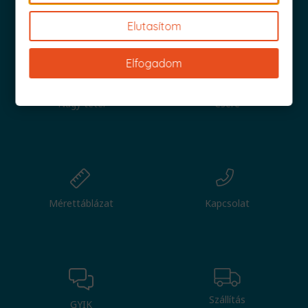
Iratkozz fel és küldjük is az 1000 Ft értékű kuponod!
Elutasítom
Elfogadom
Nagy tétel
Csere
Mérettáblázat
Kapcsolat
Szállítás
GYIK