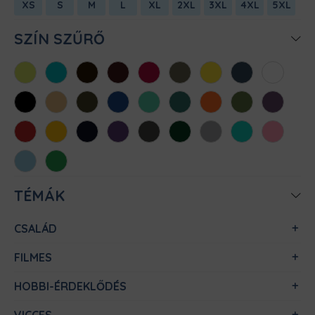
XS
S
M
L
XL
2XL
3XL
4XL
5XL
SZÍN SZŰRŐ
Almazöld
Atollkék
Barna
Bordó
Chili
Cink
Citromsárga
Denim
Fehér
Fekete
Homok
Khaki
Királykék
Menta
Méregzöld
Narancs
Oliva
Padlizsán
Piros
Sárga
Sötétkék
Sötétlila
Sötétszürke
Sötétzöld
Sportszürke
Türkiz
Világos
rózsaszín
Világoskék
Zöld
TÉMÁK
CSALÁD
FILMES
HOBBI-ÉRDEKLŐDÉS