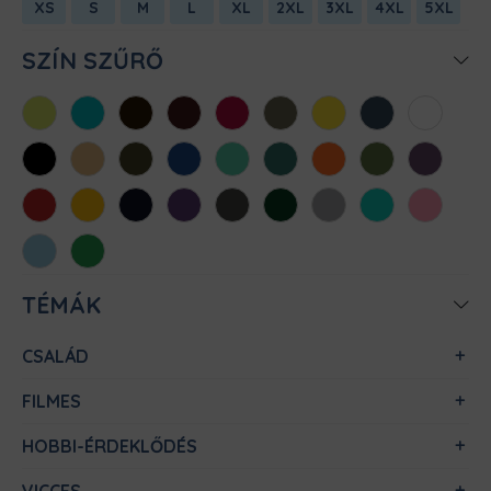
XS
S
M
L
XL
2XL
3XL
4XL
5XL
SZÍN SZŰRŐ
Almazöld
Atollkék
Barna
Bordó
Chili
Cink
Citromsárga
Denim
Fehér
Fekete
Homok
Khaki
Királykék
Menta
Méregzöld
Narancs
Oliva
Padlizsán
Piros
Sárga
Sötétkék
Sötétlila
Sötétszürke
Sötétzöld
Sportszürke
Türkiz
Világos
rózsaszín
Világoskék
Zöld
TÉMÁK
CSALÁD
FILMES
HOBBI-ÉRDEKLŐDÉS