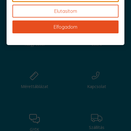
Iratkozz fel és küldjük is az 1000 Ft értékű kuponod!
Elutasítom
Elfogadom
Nagy tétel
Csere
Mérettáblázat
Kapcsolat
Szállítás
GYIK