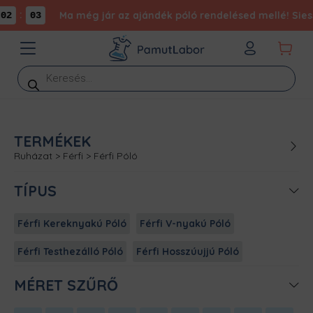
:
Ma még jár az ajándék póló rendelésed mellé! Siess
02
03
Products
search
TERMÉKEK
Ruházat
>
Férfi
>
Férfi Póló
TÍPUS
Férfi Kereknyakú Póló
Férfi V-nyakú Póló
Férfi Testhezálló Póló
Férfi Hosszúujjú Póló
MÉRET SZŰRŐ