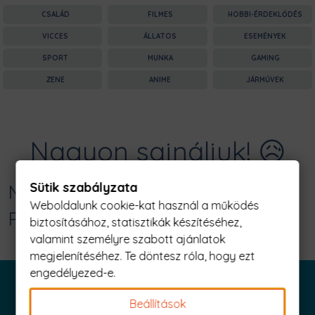
CSALÁD
FILMES
HOBBI-ÉRDEKLŐDÉS
VICCES
ÁLLATOS
ESEMÉNYEK
SPORT
MUNKA
GAMING
ZENE
ANIME
JÁRMŰVEK
Nagyon sajnáljuk! 😥
Sütik szabályzata
Nincs találat erre: "birding Férfi
Weboldalunk cookie-kat használ a működés
Póló"
biztosításához, statisztikák készítéséhez,
valamint személyre szabott ajánlatok
megjelenítéséhez. Te döntesz róla, hogy ezt
engedélyezed-e.
Beállítások