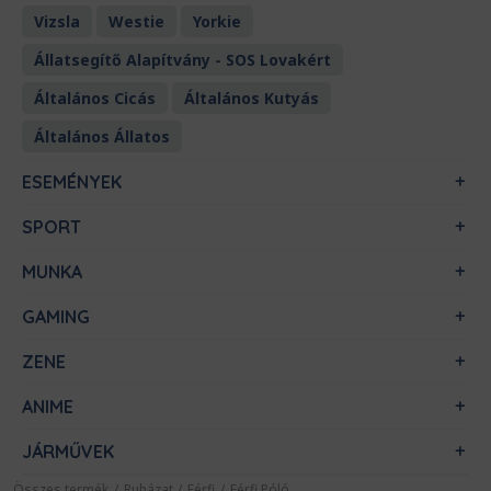
Vizsla
Westie
Yorkie
Állatsegítő Alapítvány - SOS Lovakért
Általános Cicás
Általános Kutyás
Általános Állatos
ESEMÉNYEK
SPORT
MUNKA
GAMING
ZENE
ANIME
JÁRMŰVEK
Összes termék
/
Ruházat
/
Férfi
/
Férfi Póló