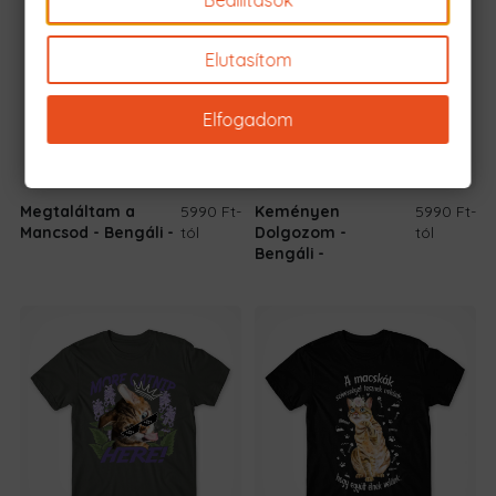
Elutasítom
Elfogadom
Megtaláltam a
5990 Ft
-
Keményen
5990 Ft
-
Mancsod - Bengáli
tól
Dolgozom -
tól
Bengáli