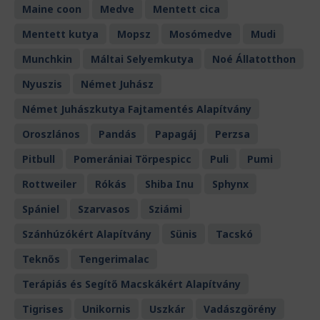
Maine coon
Medve
Mentett cica
Mentett kutya
Mopsz
Mosómedve
Mudi
Munchkin
Máltai Selyemkutya
Noé Állatotthon
Nyuszis
Német Juhász
Német Juhászkutya Fajtamentés Alapítvány
Oroszlános
Pandás
Papagáj
Perzsa
Pitbull
Pomerániai Törpespicc
Puli
Pumi
Rottweiler
Rókás
Shiba Inu
Sphynx
Spániel
Szarvasos
Sziámi
Szánhúzókért Alapítvány
Sünis
Tacskó
Teknős
Tengerimalac
Terápiás és Segítő Macskákért Alapítvány
Tigrises
Unikornis
Uszkár
Vadászgörény