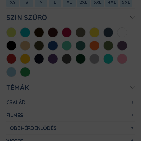
XS
S
M
L
XL
2XL
3XL
4XL
5XL
SZÍN SZŰRŐ
Almazöld
Atollkék
Barna
Bordó
Chili
Cink
Citromsárga
Denim
Fehér
Fekete
Homok
Khaki
Királykék
Menta
Méregzöld
Narancs
Oliva
Padlizsán
Piros
Sárga
Sötétkék
Sötétlila
Sötétszürke
Sötétzöld
Sportszürke
Türkiz
Világos
rózsaszín
Világoskék
Zöld
TÉMÁK
CSALÁD
FILMES
HOBBI-ÉRDEKLŐDÉS