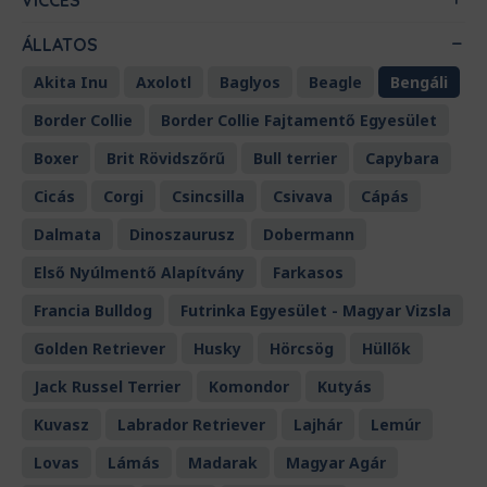
VICCES
ÁLLATOS
Akita Inu
Axolotl
Baglyos
Beagle
Bengáli
Border Collie
Border Collie Fajtamentő Egyesület
Boxer
Brit Rövidszőrű
Bull terrier
Capybara
Cicás
Corgi
Csincsilla
Csivava
Cápás
Dalmata
Dinoszaurusz
Dobermann
Első Nyúlmentő Alapítvány
Farkasos
Francia Bulldog
Futrinka Egyesület - Magyar Vizsla
Golden Retriever
Husky
Hörcsög
Hüllők
Jack Russel Terrier
Komondor
Kutyás
Kuvasz
Labrador Retriever
Lajhár
Lemúr
Lovas
Lámás
Madarak
Magyar Agár