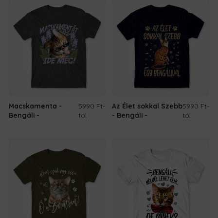
Macskamenta -
5990 Ft
-
Az Élet sokkal Szebb
5990 Ft
-
Bengáli
tól
- Bengáli
tól