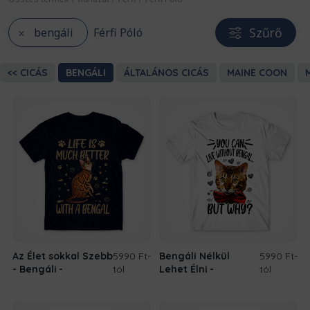
Szűrő
bengáli
Férfi Póló
CICÁS
BENGÁLI
ÁLTALÁNOS CICÁS
MAINE COON
Az Élet sokkal Szebb
5990 Ft
-
Bengáli Nélkül
5990 Ft
-
- Bengáli
tól
Lehet Élni
tól