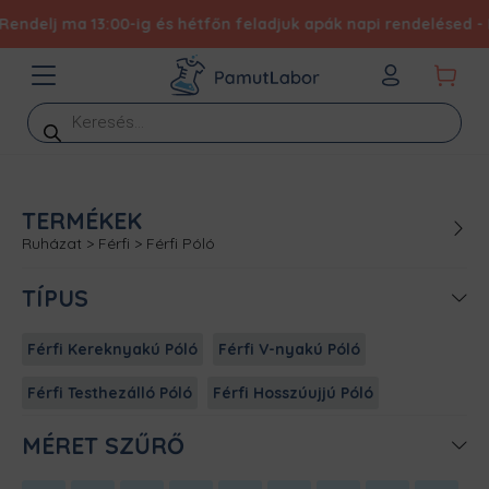
delj ma 13:00-ig és hétfőn feladjuk apák napi rendelésed - Exp
Products
search
TERMÉKEK
Ruházat
>
Férfi
>
Férfi Póló
TÍPUS
Férfi Kereknyakú Póló
Férfi V-nyakú Póló
Férfi Testhezálló Póló
Férfi Hosszúujjú Póló
MÉRET SZŰRŐ