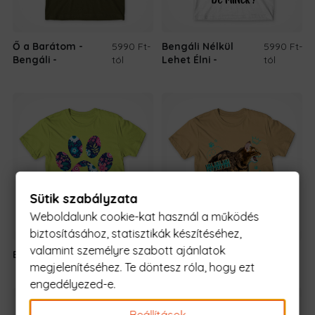
Ő a Barátom -
5990 Ft
-
Bengáli Nélkül
5990 Ft
-
Bengáli
tól
Lehet Élni
tól
Sütik szabályzata
Weboldalunk cookie-kat használ a működés
biztosításához, statisztikák készítéséhez,
valamint személyre szabott ajánlatok
Bengáli Gazdi
5990 Ft
-tól
Hhh - Bengáli
5990 Ft
-tól
megjelenítéséhez. Te döntesz róla, hogy ezt
engedélyezed-e.
Beállítások