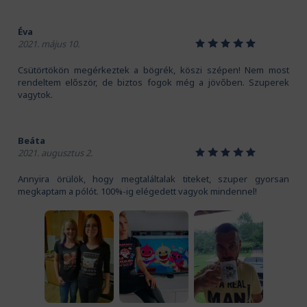
Éva
1
2
3
4
5
2021. május 10.
Csütörtökön megérkeztek a bögrék, köszi szépen! Nem most
rendeltem először, de biztos fogok még a jövőben. Szuperek
vagytok.
Beáta
1
2
3
4
5
2021. augusztus 2.
Annyira örülök, hogy megtaláltalak titeket, szuper gyorsan
megkaptam a pólót. 100%-ig elégedett vagyok mindennel!