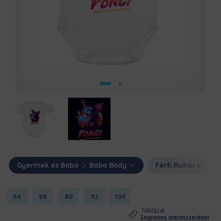
Gyermek és Baba
Baba Body
Férfi Ruházat
56
68
80
92
104
Táblázat
Ingyenes méretcserével