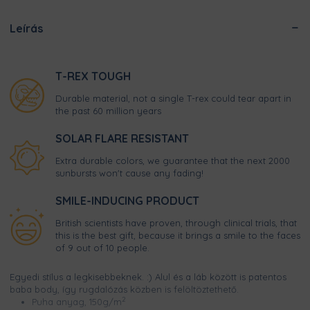
Leírás
T-REX TOUGH
Durable material, not a single T-rex could tear apart in
the past 60 million years
SOLAR FLARE RESISTANT
Extra durable colors, we guarantee that the next 2000
sunbursts won't cause any fading!
SMILE-INDUCING PRODUCT
British scientists have proven, through clinical trials, that
this is the best gift, because it brings a smile to the faces
of 9 out of 10 people.
Egyedi stílus a legkisebbeknek. :) Alul és a láb között is patentos
baba body, így rugdalózás közben is felöltöztethető.
2
Puha anyag, 150g/m