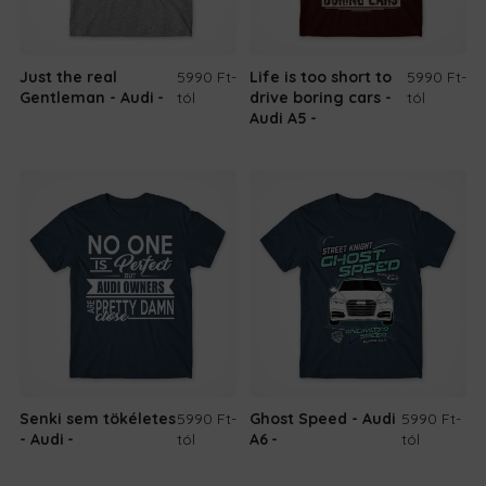
Just the real
5990 Ft
-
Life is too short to
5990 Ft
-
Gentleman - Audi
tól
drive boring cars -
tól
Audi A5
Senki sem tökéletes
5990 Ft
-
Ghost Speed - Audi
5990 Ft
-
- Audi
tól
A6
tól