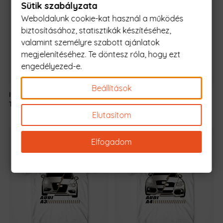
Sütik szabályzata
Weboldalunk cookie-kat használ a működés
biztosításához, statisztikák készítéséhez,
valamint személyre szabott ajánlatok
megjelenítéséhez. Te döntesz róla, hogy ezt
engedélyezed-e.
Beállítások
It's not a car - Audi
5990 Ft
-
Ghost Speed - Audi
5990 Ft
-
TT RS
tól
A5
tól
Elutasítom
Elfogadom