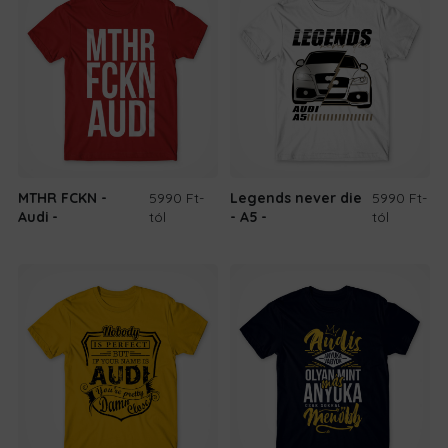
MTHR FCKN -
5990 Ft
-
Legends never die
5990 Ft
-
Audi
tól
- A5
tól