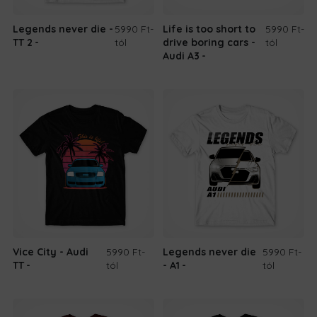
Legends never die -
5990 Ft
-
Life is too short to
5990 Ft
-
TT 2
tól
drive boring cars -
tól
Audi A3
Vice City - Audi
5990 Ft
-
Legends never die
5990 Ft
-
TT
tól
- A1
tól