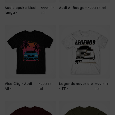
Audis apuka kicsi
5990 Ft
-
Audi A1 Badge
5990 Ft
-tól
lánya
tól
Vice City - Audi
5990 Ft
-
Legends never die
5990 Ft
-
A5
tól
- TT
tól