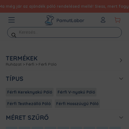
 jár az ajándék póló rendelésed mellé! Siess, mert fogy a kés
Products
search
TERMÉKEK
Ruházat
>
Férfi
>
Férfi Póló
TÍPUS
Férfi Kereknyakú Póló
Férfi V-nyakú Póló
Férfi Testhezálló Póló
Férfi Hosszúujjú Póló
MÉRET SZŰRŐ