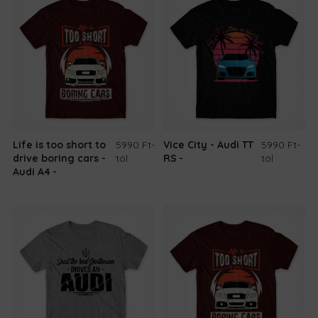
Life is too short to
5990 Ft
-
Vice City - Audi TT
5990 Ft
-
drive boring cars -
tól
RS
tól
Audi A4