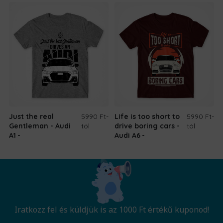
Just the real
5990 Ft
-
Life is too short to
5990 Ft
-
Gentleman - Audi
tól
drive boring cars -
tól
A1
Audi A6
Iratkozz fel és küldjük is az 1000 Ft értékű kuponod!