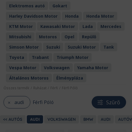
Elektromos autó
Gokart
Harley Davidson Motor
Honda
Honda Motor
KTM Motor
Kawasaki Motor
Lada
Mercedes
Mitsubishi
Motoros
Opel
Repülő
Simson Motor
Suzuki
Suzuki Motor
Tank
Toyota
Trabant
Triumph Motor
Vespa Motor
Volkswagen
Yamaha Motor
Általános Motoros
Élménypláza
Összes termék
/
Ruházat
/
Férfi
/
Férfi Póló
Szűrő
audi
Férfi Póló
AUTÓS
AUDI
VOLKSWAGEN
BMW
AUDI
AUTÓV