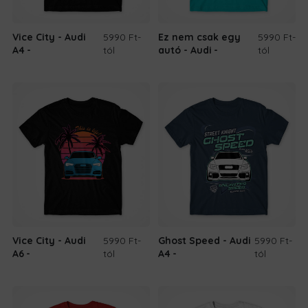
Vice City - Audi
5990 Ft
-
Ez nem csak egy
5990 Ft
-
A4
tól
autó - Audi
tól
Vice City - Audi
5990 Ft
-
Ghost Speed - Audi
5990 Ft
-
A6
tól
A4
tól