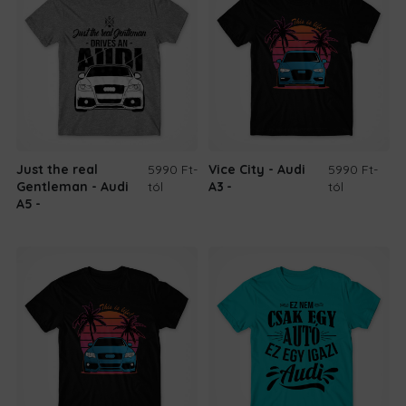
Just the real
5990 Ft
-
Vice City - Audi
5990 Ft
-
Gentleman - Audi
tól
A3
tól
A5