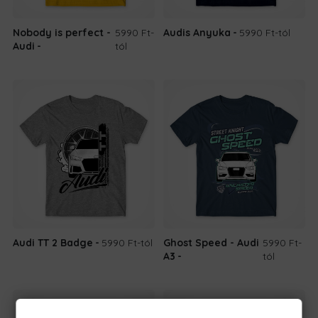
Nobody is perfect -
5990 Ft
-
Audis Anyuka
5990 Ft
-tól
Audi
tól
Audi TT 2 Badge
5990 Ft
-tól
Ghost Speed - Audi
5990 Ft
-
A3
tól