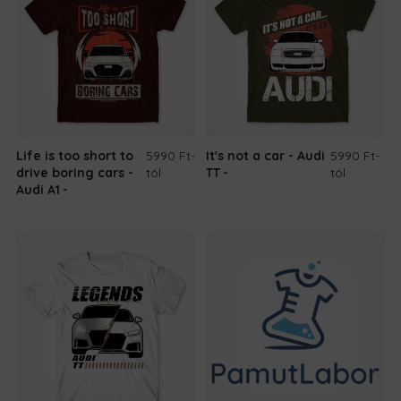
Life is too short to
5990 Ft
-
It's not a car - Audi
5990 Ft
-
drive boring cars -
tól
TT
tól
Audi A1