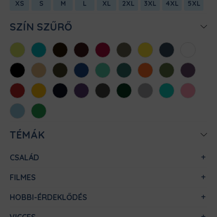
XS
S
M
L
XL
2XL
3XL
4XL
5XL
SZÍN SZŰRŐ
Almazöld
Atollkék
Barna
Bordó
Chili
Cink
Citromsárga
Denim
Fehér
Fekete
Homok
Khaki
Királykék
Menta
Méregzöld
Narancs
Oliva
Padlizsán
Piros
Sárga
Sötétkék
Sötétlila
Sötétszürke
Sötétzöld
Sportszürke
Türkiz
Világos
rózsaszín
Világoskék
Zöld
TÉMÁK
CSALÁD
FILMES
HOBBI-ÉRDEKLŐDÉS