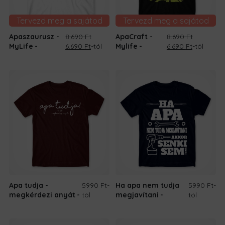
Tervezd meg a sajátod
Tervezd meg a sajátod
Apaszaurusz -
8.690
Ft
ApaCraft -
8.690
Ft
Original
Current
Original
Current
MyLife
6.690
Ft
-tól
Mylife
6.690
Ft
-tól
price
price
price
price
was:
is:
was:
is:
8.690 Ft.
6.690 Ft.
8.690 Ft.
6.690 Ft.
Apa tudja -
5990 Ft
-
Ha apa nem tudja
5990 Ft
-
megkérdezi anyát
tól
megjavítani
tól