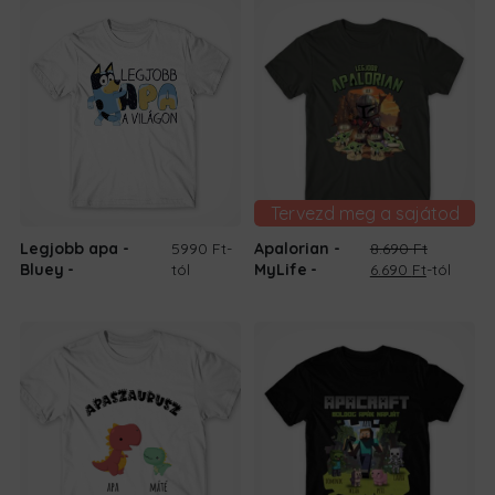
8.690 Ft.
6.690 Ft.
Tervezd meg a sajátod
Legjobb apa -
5990 Ft
-
Apalorian -
8.690
Ft
Original
Current
Bluey
tól
MyLife
6.690
Ft
-tól
price
price
was:
is:
8.690 Ft.
6.690 Ft.