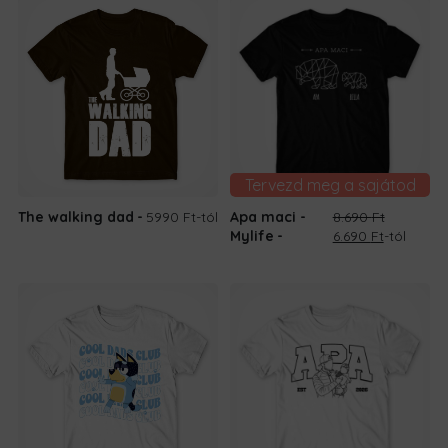
Tervezd meg a sajátod
The walking dad
5990 Ft
-tól
Apa maci -
8.690
Ft
Original
Current
Mylife
6.690
Ft
-tól
price
price
was:
is:
8.690 Ft.
6.690 Ft.