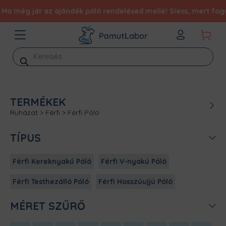
g jár az ajándék póló rendelésed mellé! Siess, mert fogy a ké
Products
search
TERMÉKEK
Ruházat
>
Férfi
>
Férfi Póló
TÍPUS
Férfi Kereknyakú Póló
Férfi V-nyakú Póló
Férfi Testhezálló Póló
Férfi Hosszúujjú Póló
MÉRET SZŰRŐ