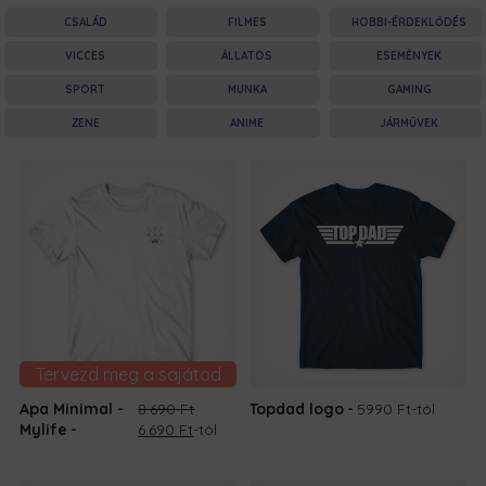
CSALÁD
FILMES
HOBBI-ÉRDEKLŐDÉS
VICCES
ÁLLATOS
ESEMÉNYEK
SPORT
MUNKA
GAMING
ZENE
ANIME
JÁRMŰVEK
Tervezd meg a sajátod
Apa Minimal -
8.690
Ft
Topdad logo
5990 Ft
-tól
Original
Current
Mylife
6.690
Ft
-tól
price
price
was:
is: