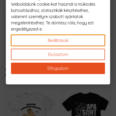
was:
is:
Weboldalunk cookie-kat használ a működés
8.690 Ft.
6.690 Ft.
biztosításához, statisztikák készítéséhez,
valamint személyre szabott ajánlatok
megjelenítéséhez. Te döntesz róla, hogy ezt
engedélyezed-e.
Beállítások
Elutasítom
Elfogadom
The noble
5990 Ft
-
Walking dad
5990 Ft
-tól
element
tól