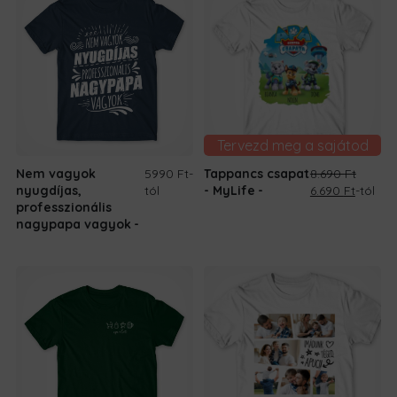
Tervezd meg a sajátod
Nem vagyok
5990 Ft
-
Tappancs csapat
8.690
Ft
Original
Curren
nyugdíjas,
tól
- MyLife
6.690
Ft
-tól
price
price
professzionális
was:
is:
nagypapa vagyok
8.690 Ft.
6.690 Ft