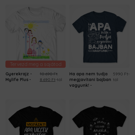
Tervezd meg a sajátod
Gyerekrajz -
10.690
Ft
Ha apa nem tudja
5990 Ft
-
Original
Current
Mylife Plus
8.690
Ft
-tól
megjavítani bajban
tól
price
price
vagyunk!
was:
is:
10.690 Ft.
8.690 Ft.