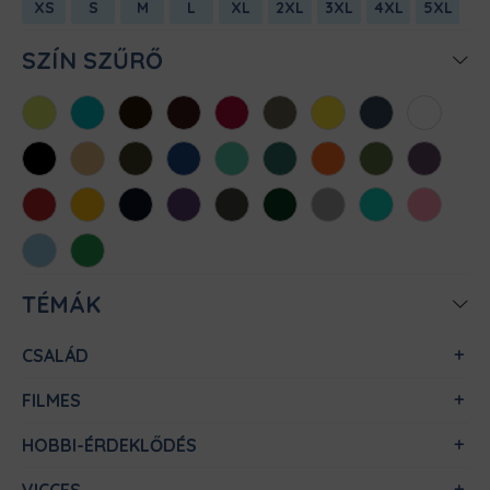
XS
S
M
L
XL
2XL
3XL
4XL
5XL
SZÍN SZŰRŐ
Almazöld
Atollkék
Barna
Bordó
Chili
Cink
Citromsárga
Denim
Fehér
Fekete
Homok
Khaki
Királykék
Menta
Méregzöld
Narancs
Oliva
Padlizsán
Piros
Sárga
Sötétkék
Sötétlila
Sötétszürke
Sötétzöld
Sportszürke
Türkiz
Világos
rózsaszín
Világoskék
Zöld
TÉMÁK
CSALÁD
FILMES
HOBBI-ÉRDEKLŐDÉS