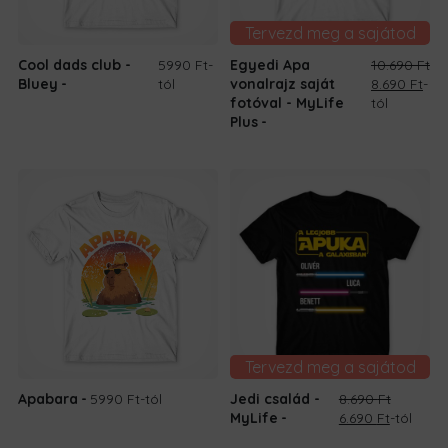
Tervezd meg a sajátod
Cool dads club -
5990 Ft
-
Egyedi Apa
10.690
Ft
Original
Cur
Bluey
tól
vonalrajz saját
8.690
Ft
-
price
pri
fotóval - MyLife
tól
was:
is:
Plus
10.690 Ft.
8.69
Tervezd meg a sajátod
Apabara
5990 Ft
-tól
Jedi család -
8.690
Ft
Original
Current
MyLife
6.690
Ft
-tól
price
price