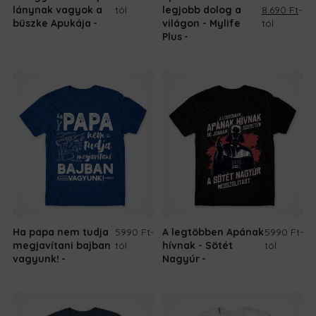
Original
Cur
lánynak vagyok a
tól
legjobb dolog a
8.690
Ft
-
price
pri
büszke Apukája
világon - Mylife
tól
was:
is:
Plus
10.690 Ft.
8.69
Ha papa nem tudja
5990 Ft
-
A legtöbben Apának
5990 Ft
-
megjavítani bajban
tól
hívnak - Sötét
tól
vagyunk!
Nagyúr