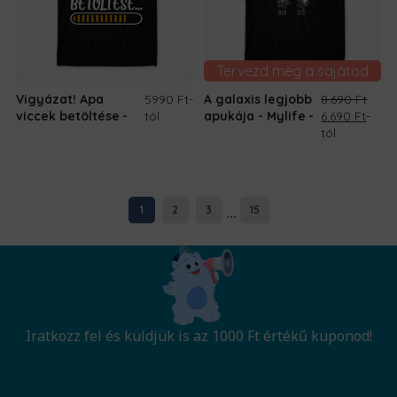
Tervezd meg a sajátod
Vigyázat! Apa
5990 Ft
-
A galaxis legjobb
8.690
Ft
Original
Curre
viccek betöltése
tól
apukája - Mylife
6.690
Ft
-
price
price
tól
was:
is:
8.690 Ft.
6.690
...
1
2
3
15
Iratkozz fel és küldjük is az 1000 Ft értékű kuponod!