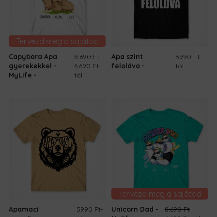
Tervezd meg a sajátod
Capybara Apa
8.690
Ft
Apa szint
5990 Ft
-
Original
Current
gyerekekkel -
6.690
Ft
-
feloldva
tól
price
price
MyLife
tól
was:
is:
8.690 Ft.
6.690 Ft.
Tervezd meg a sajátod
Apamaci
5990 Ft
-
Unicorn Dad -
8.690
Ft