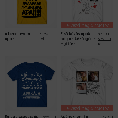
Tervezd meg a sajátod
A becenevem
5990 Ft
-
Első közös apák
8.690
Ft
Original
Cur
Apa
tól
napja - kézfogós -
6.690
Ft
-
price
pric
MyLife
tól
was:
is:
8.690 Ft.
6.69
Tervezd meg a sajátod
Én egy csodaszép
5990 Ft
-
Apának lenni a
10.690
Ft