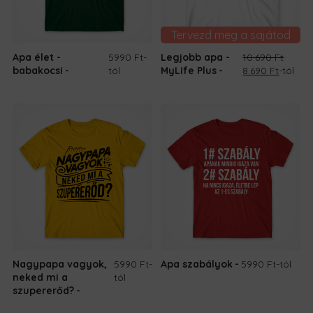
Tervezd meg a sajátod
Apa élet -
5990 Ft
-
Legjobb apa -
10.690
Ft
Original
Current
babakocsi
tól
MyLife Plus
8.690
Ft
-tól
price
price
was:
is:
10.690 Ft.
8.690 Ft
Nagypapa vagyok,
5990 Ft
-
Apa szabályok
5990 Ft
-tól
neked mi a
tól
szupererőd?