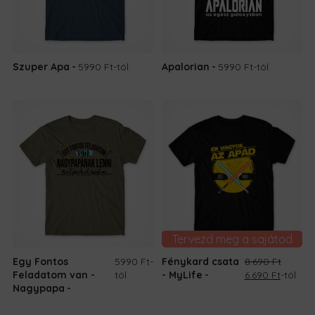
Szuper Apa
5990 Ft
-tól
Apalorian
5990 Ft
-tól
Tervezd meg a sajátod
Egy Fontos
5990 Ft
-
Fénykard csata
8.690
Ft
Original
Current
Feladatom van -
tól
- MyLife
6.690
Ft
-tól
price
price
Nagypapa
was:
is:
8.690 Ft.
6.690 Ft