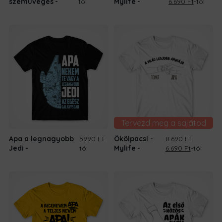
Original
Current
szemüveges
tól
Mylife
6.690
Ft
-tól
price
price
was:
is:
8.690 Ft.
6.690 Ft.
Tervezd meg a sajátod
Apa a legnagyobb
5990 Ft
-
Ökölpacsi -
8.690
Ft
Original
Current
Jedi
tól
Mylife
6.690
Ft
-tól
price
price
was:
is:
8.690 Ft.
6.690 Ft.