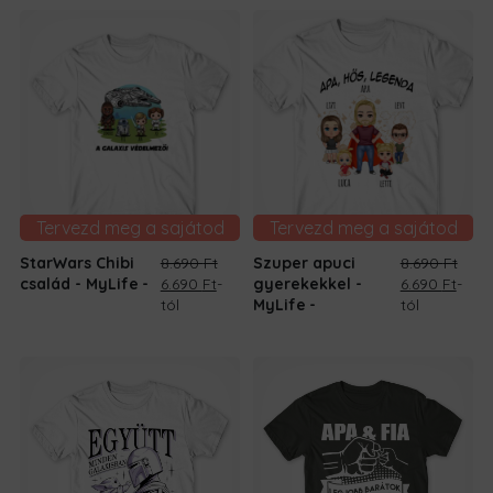
Tervezd meg a sajátod
Tervezd meg a sajátod
StarWars Chibi
8.690
Ft
Szuper apuci
8.690
Ft
Original
Current
Original
Curr
család - MyLife
6.690
Ft
-
gyerekekkel -
6.690
Ft
-
price
price
price
price
tól
MyLife
tól
was:
is:
was:
is:
8.690 Ft.
6.690 Ft.
8.690 Ft.
6.690