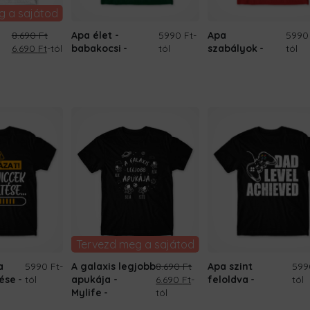
g a sajátod
8.690
Ft
Apa élet -
5990 Ft
-
Apa
5990
Original
Current
6.690
Ft
-tól
babakocsi
tól
szabályok
tól
price
price
was:
is:
8.690 Ft.
6.690 Ft.
Tervezd meg a sajátod
a
5990 Ft
-
A galaxis legjobb
8.690
Ft
Apa szint
599
Original
Current
tése
tól
apukája -
6.690
Ft
-
feloldva
tól
price
price
Mylife
tól
was:
is: