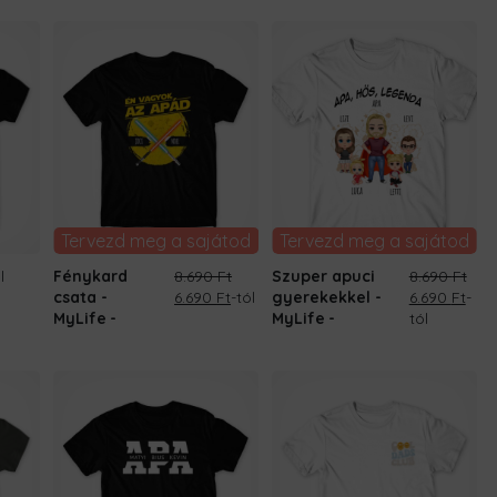
Tervezd meg a sajátod
Tervezd meg a sajátod
l
Fénykard
8.690
Ft
Szuper apuci
8.690
Ft
Original
Current
Original
Curr
csata -
6.690
Ft
-tól
gyerekekkel -
6.690
Ft
-
price
price
price
pric
MyLife
MyLife
tól
was:
is:
was:
is:
8.690 Ft.
6.690 Ft.
8.690 Ft.
6.69