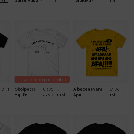
ginal
Current
90
Ft
-
Darth Vader
tól
feloldva
tól
ce
price
:
is:
0 Ft.
6.690 Ft.
Tervezd meg a sajátod
90 Ft
-
Ökölpacsi -
8.690
Ft
A becenevem
5990 Ft
-
Original
Current
Mylife
6.690
Ft
-tól
Apa
tól
price
price
was:
is:
8.690 Ft.
6.690 Ft.