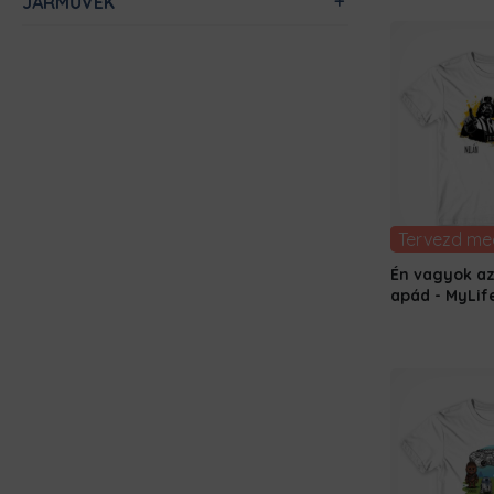
JÁRMŰVEK
Tervezd me
Én vagyok a
apád - MyLif