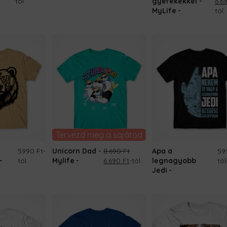
Ori
tól
gyerekekkel -
6.6
pri
MyLife
tól
was
8.69
Tervezd meg a sajátod
5990 Ft
-
Unicorn Dad -
8.690
Ft
Apa a
59
Original
Current
tól
Mylife
6.690
Ft
-tól
legnagyobb
tól
price
price
Jedi
was:
is:
8.690 Ft.
6.690 Ft.