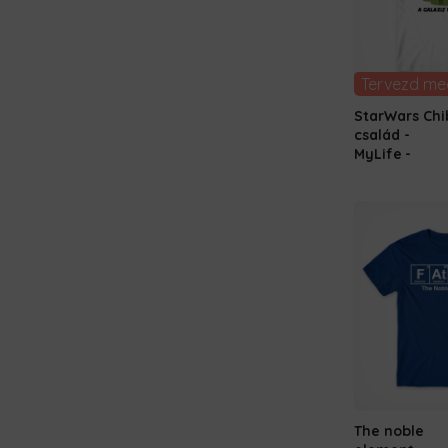
Tervezd me
StarWars Chi
család -
MyLife
The noble