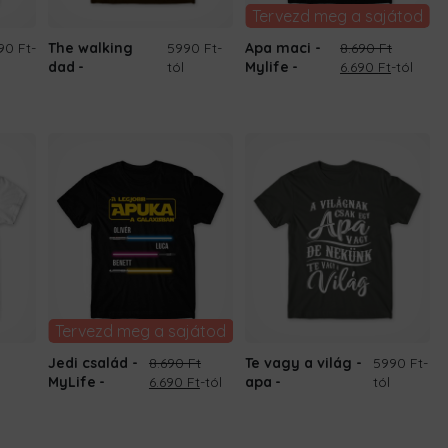
Tervezd meg a sajátod
90 Ft
-
The walking
5990 Ft
-
Apa maci -
8.690
Ft
Original
Current
dad
tól
Mylife
6.690
Ft
-tól
price
price
was:
is:
8.690 Ft.
6.690 Ft.
Tervezd meg a sajátod
Jedi család -
8.690
Ft
Te vagy a világ -
5990 Ft
-
Original
Current
MyLife
6.690
Ft
-tól
apa
tól
price
price
was:
is:
8.690 Ft.
6.690 Ft.