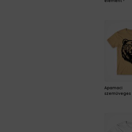
element
Apamaci
szemüveges