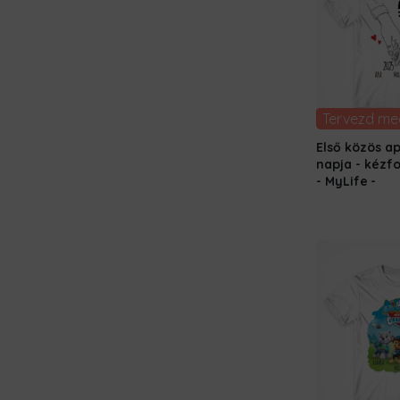
Tervezd me
Első közös a
napja - kézf
- MyLife