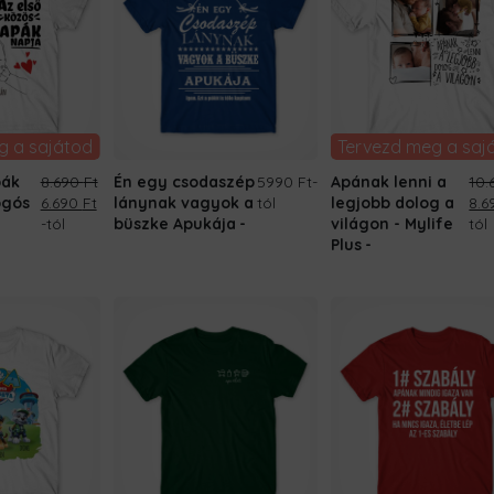
g a sajátod
Tervezd meg a saj
pák
8.690
Ft
Én egy csodaszép
5990 Ft
-
Apának lenni a
10
Original
Current
Ori
ogós
6.690
Ft
lánynak vagyok a
tól
legjobb dolog a
8.
price
price
pri
-tól
büszke Apukája
világon - Mylife
tól
was:
is:
was
Plus
8.690 Ft.
6.690 Ft.
10.