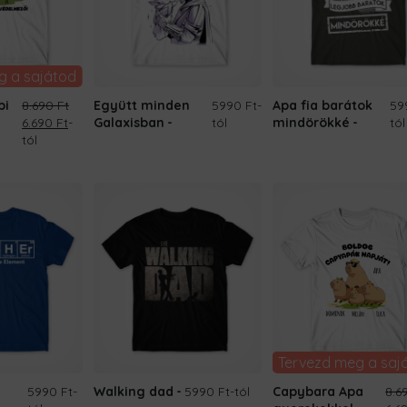
g a sajátod
bi
8.690
Ft
Együtt minden
5990 Ft
-
Apa fia barátok
59
Original
Current
6.690
Ft
-
Galaxisban
tól
mindörökké
tól
price
price
tól
was:
is:
8.690 Ft.
6.690 Ft.
Tervezd meg a saj
5990 Ft
-
Walking dad
5990 Ft
-tól
Capybara Apa
8.6