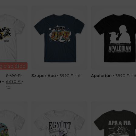
g a sajátod
z
8.690
Ft
Szuper Apa
5990 Ft
-tól
Apalorian
5990 Ft
-tó
Original
Current
e
6.690
Ft
-
price
price
tól
was:
is:
8.690 Ft.
6.690 Ft.