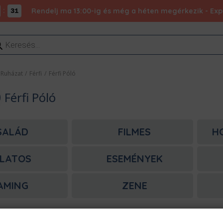
:
Rendelj ma 13:00-ig és még a héten megérkezik - Expr
30
ducts
rch
Ruházat
/
Férfi
/
Férfi Póló
Férfi Póló
SALÁD
FILMES
H
LATOS
ESEMÉNYEK
AMING
ZENE