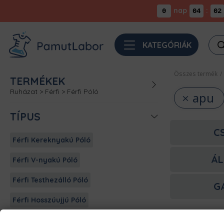
nap
:
0
04
02
Pro
KATEGÓRIÁK
sea
Összes termék
/
TERMÉKEK
Ruházat
>
Férfi
>
Férfi Póló
apu
TÍPUS
C
Férfi Kereknyakú Póló
ÁL
Férfi V-nyakú Póló
Férfi Testhezálló Póló
G
Férfi Hosszúujjú Póló