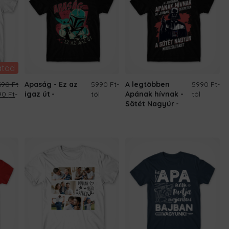
átod
.690
Ft
Apaság - Ez az
5990 Ft
-
A legtöbben
5990 Ft
-
ginal
Current
690
Ft
-
igaz út
tól
Apának hívnak -
tól
ce
price
Sötét Nagyúr
:
is:
690 Ft.
8.690 Ft.