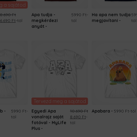
g a sajátod
8.690
Ft
Apa tudja -
5990 Ft
-
Ha apa nem tudja
59
Original
Current
6.690
Ft
-tól
megkérdezi
tól
megjavítani
tól
price
price
anyát
was:
is:
8.690 Ft.
6.690 Ft.
Tervezd meg a sajátod
b -
5990 Ft
-
Egyedi Apa
10.690
Ft
Apabara
5990 Ft
-tól
Original
Current
tól
vonalrajz saját
8.690
Ft
-
price
price
fotóval - MyLife
tól
was:
is:
Plus
10.690 Ft.
8.690 Ft.