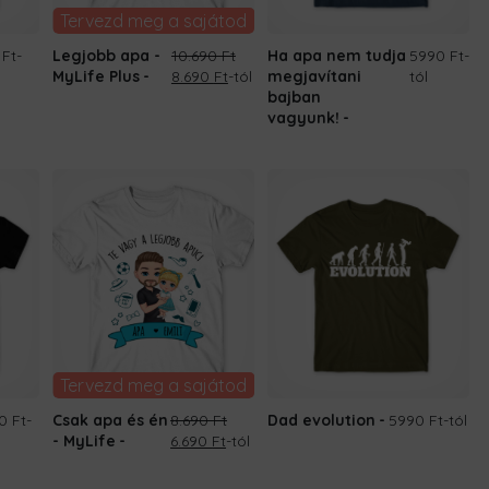
Tervezd meg a sajátod
 Ft
-
Legjobb apa -
10.690
Ft
Ha apa nem tudja
5990 Ft
-
Original
Current
MyLife Plus
8.690
Ft
-tól
megjavítani
tól
price
price
bajban
was:
is:
vagyunk!
10.690 Ft.
8.690 Ft.
Tervezd meg a sajátod
0 Ft
-
Csak apa és én
8.690
Ft
Dad evolution
5990 Ft
-tól
Original
Current
- MyLife
6.690
Ft
-tól
price
price
was:
is: