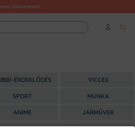
essz elkészítéssel!
OBBI-ÉRDEKLŐDÉS
VICCES
SPORT
MUNKA
ANIME
JÁRMŰVEK