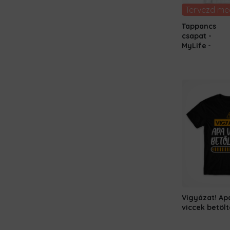
Tervezd me
Tappancs
csapat -
MyLife
Vigyázat! Ap
viccek betöl