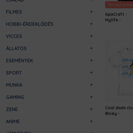
Tervezd me
FILMES
ApaCraft -
Mylife
HOBBI-ÉRDEKLŐDÉS
VICCES
ÁLLATOS
ESEMÉNYEK
SPORT
MUNKA
GAMING
Cool dads clu
ZENE
Bluey
ANIME