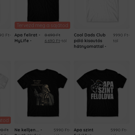
Tervezd meg a sajátod
90 Ft
-
Apa felirat -
8.690
Ft
Cool Dads Club
9990 Ft
-
Original
Current
MyLife
6.690
Ft
-tól
póló kisautós
tól
price
price
hátnyomattal
was:
is:
8.690 Ft.
6.690 Ft.
átod
90
Ft
Ne kelljen... -
5990 Ft
-
Apa szint
5990 Ft
-