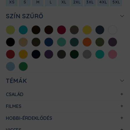
XS
S
M
L
XL
2XL
3XL
4XL
5XL
SZÍN SZŰRŐ
Almazöld
Atollkék
Barna
Bordó
Chili
Cink
Citromsárga
Denim
Fehér
Fekete
Homok
Khaki
Királykék
Menta
Méregzöld
Narancs
Oliva
Padlizsán
Piros
Sárga
Sötétkék
Sötétlila
Sötétszürke
Sötétzöld
Sportszürke
Türkiz
Világos
rózsaszín
Világoskék
Zöld
TÉMÁK
CSALÁD
FILMES
HOBBI-ÉRDEKLŐDÉS