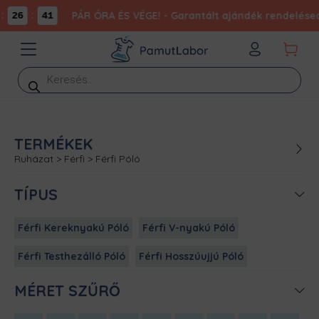
:
PÁR ÓRA ÉS VÉGE! - Garantált ajándék rendelésed
26
41
Products
search
TERMÉKEK
Ruházat
>
Férfi
>
Férfi Póló
TÍPUS
Férfi Kereknyakú Póló
Férfi V-nyakú Póló
Férfi Testhezálló Póló
Férfi Hosszúujjú Póló
MÉRET SZŰRŐ