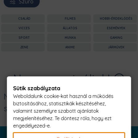
Szűrő
CSALÁD
FILMES
HOBBI-ÉRDEKLŐDÉS
VICCES
ÁLLATOS
ESEMÉNYEK
SPORT
MUNKA
GAMING
ZENE
ANIME
JÁRMŰVEK
Nagyon sajnáljuk! 😥
Sütik szabályzata
Nincs találat erre: "apu te vagy a
Weboldalunk cookie-kat használ a működés
biztosításához, statisztikák készítéséhez,
szuperhősöm Férfi Póló"
valamint személyre szabott ajánlatok
megjelenítéséhez. Te döntesz róla, hogy ezt
engedélyezed-e.