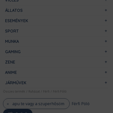
VICCES
ÁLLATOS
ESEMÉNYEK
SPORT
MUNKA
GAMING
ZENE
ANIME
JÁRMŰVEK
Összes termék
/
Ruházat
/
Férfi
/
Férfi Póló
apu te vagy a szuperhősöm
Férfi Póló