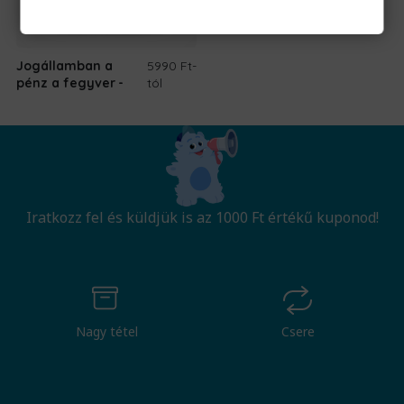
Jogállamban a
5990 Ft
-
pénz a fegyver
tól
Iratkozz fel és küldjük is az 1000 Ft értékű kuponod!
Nagy tétel
Csere