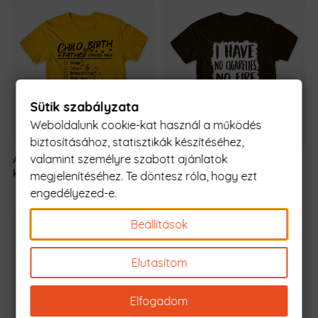
Sütik szabályzata
Weboldalunk cookie-kat használ a működés
biztosításához, statisztikák készítéséhez,
valamint személyre szabott ajánlatok
Apás szülés
5990 Ft
-
Az Időt sem
5990 Ft
-
kezdőszett
tól
Tudom
tól
megjelenítéséhez. Te döntesz róla, hogy ezt
engedélyezed-e.
Beállítások
Elutasítom
Elfogadom