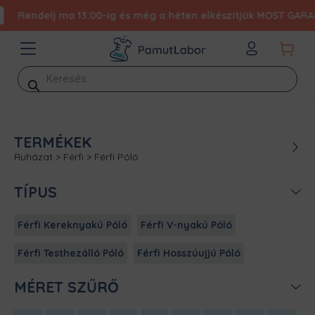
Rendelj ma 13:00-ig és még a héten elkészítjük MOST GARANTÁL
Products
search
TERMÉKEK
Ruházat
>
Férfi
>
Férfi Póló
TÍPUS
Férfi Kereknyakú Póló
Férfi V-nyakú Póló
Férfi Testhezálló Póló
Férfi Hosszúujjú Póló
MÉRET SZŰRŐ