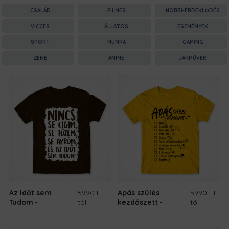
CSALÁD
FILMES
HOBBI-ÉRDEKLŐDÉS
VICCES
ÁLLATOS
ESEMÉNYEK
SPORT
MUNKA
GAMING
ZENE
ANIME
JÁRMŰVEK
Az Időt sem
5990 Ft
-
Apás szülés
5990 Ft
-
Tudom
tól
kezdőszett
tól