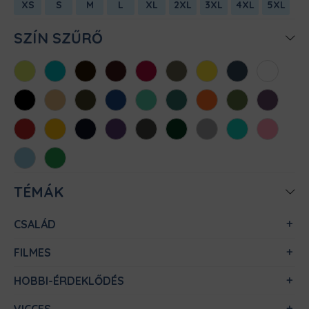
XS
S
M
L
XL
2XL
3XL
4XL
5XL
SZÍN SZŰRŐ
Almazöld
Atollkék
Barna
Bordó
Chili
Cink
Citromsárga
Denim
Fehér
Fekete
Homok
Khaki
Királykék
Menta
Méregzöld
Narancs
Oliva
Padlizsán
Piros
Sárga
Sötétkék
Sötétlila
Sötétszürke
Sötétzöld
Sportszürke
Türkiz
Világos
rózsaszín
Világoskék
Zöld
TÉMÁK
CSALÁD
FILMES
HOBBI-ÉRDEKLŐDÉS