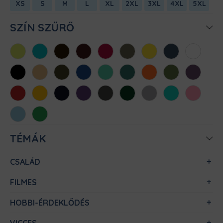
XS
S
M
L
XL
2XL
3XL
4XL
5XL
SZÍN SZŰRŐ
Almazöld
Atollkék
Barna
Bordó
Chili
Cink
Citromsárga
Denim
Fehér
Fekete
Homok
Khaki
Királykék
Menta
Méregzöld
Narancs
Oliva
Padlizsán
Piros
Sárga
Sötétkék
Sötétlila
Sötétszürke
Sötétzöld
Sportszürke
Türkiz
Világos
rózsaszín
Világoskék
Zöld
TÉMÁK
CSALÁD
FILMES
HOBBI-ÉRDEKLŐDÉS