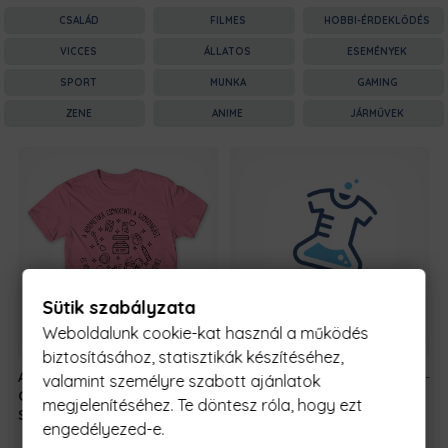
CSALÁD
FILMES
HOBBI-ÉRDEKLŐDÉS
VICCES
ÁLLATOS
ESEMÉNYEK
SPORT
MUNKA
GAMING
ZENE
ANIME
JÁRMŰVEK
Sütik szabályzata
Weboldalunk cookie-kat használ a működés
biztosításához, statisztikák készítéséhez,
A Kozmetika
5990 Ft
-
A Kozmetika
5990 Ft
-
valamint személyre szabott ajánlatok
Csökkenti a
tól
Csökkenti a
tól
megjelenítéséhez. Te döntesz róla, hogy ezt
Szorongást
Szorongást
engedélyezed-e.