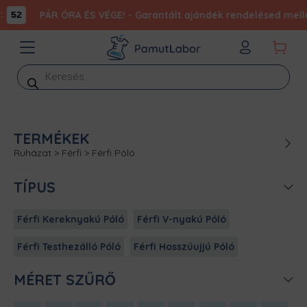
PÁR ÓRA ÉS VÉGE! - Garantált ajándék rendelésed mellé
52
Products
search
TERMÉKEK
Ruházat
>
Férfi
>
Férfi Póló
TÍPUS
Férfi Kereknyakú Póló
Férfi V-nyakú Póló
Férfi Testhezálló Póló
Férfi Hosszúujjú Póló
MÉRET SZŰRŐ