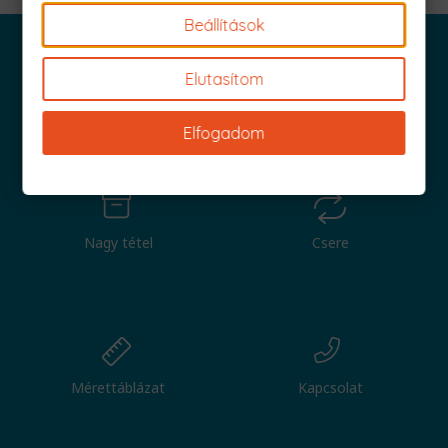
Beállítások
Elutasítom
Iratkozz fel és küldjük is az 1000 Ft értékű kuponod!
Elfogadom
Nagy tétel
Csere
Mérettáblázat
Kapcsolat