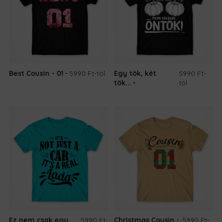
Best Cousin - 01
5990 Ft
-tól
Egy tök, két
5990 Ft
-
tök...
tól
Ez nem csak egy
5990 Ft
-
Christmas Cousin -
5990 Ft
-