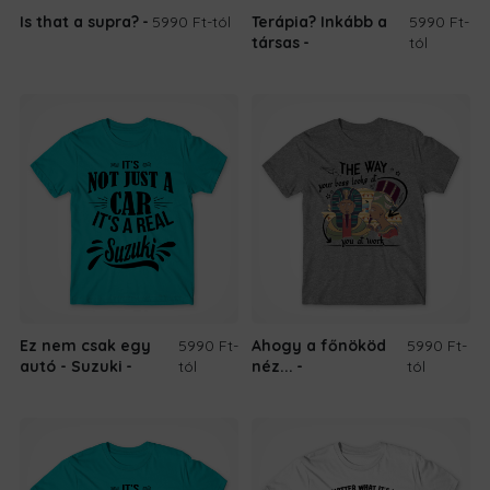
Is that a supra?
5990 Ft
-tól
Terápia? Inkább a
5990 Ft
-
társas
tól
Ez nem csak egy
5990 Ft
-
Ahogy a főnököd
5990 Ft
-
autó - Suzuki
tól
néz...
tól