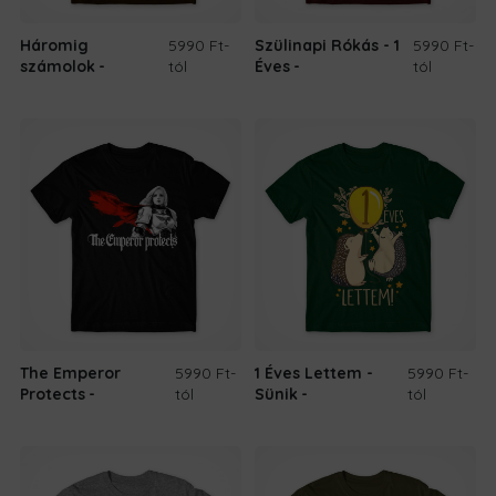
Háromig
5990 Ft
-
Szülinapi Rókás - 1
5990 Ft
-
számolok
tól
Éves
tól
The Emperor
5990 Ft
-
1 Éves Lettem -
5990 Ft
-
Protects
tól
Sünik
tól