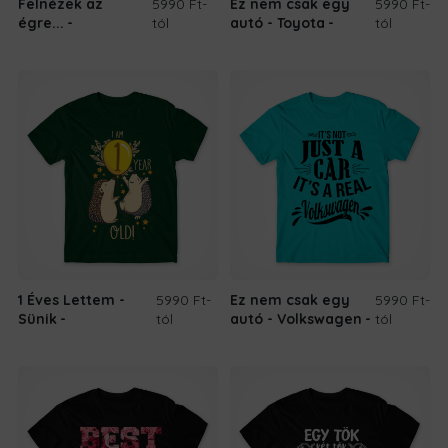
Felnézek az
5990 Ft
-
Ez nem csak egy
5990 Ft
-
égre...
tól
autó - Toyota
tól
1 Éves Lettem -
5990 Ft
-
Ez nem csak egy
5990 Ft
-
Sünik
tól
autó - Volkswagen
tól