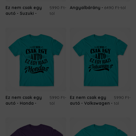
Ez nem csak egy
5990 Ft
-
Angyalbárány
6490 Ft
-tól
autó - Suzuki
tól
Ez nem csak egy
5990 Ft
-
Ez nem csak egy
5990 Ft
-
autó - Honda
tól
autó - Volkswagen
tól