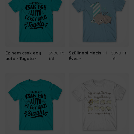
Ez nem csak egy
5990 Ft
-
Szülinapi Macis - 1
5990 Ft
-
autó - Toyota
tól
Éves
tól