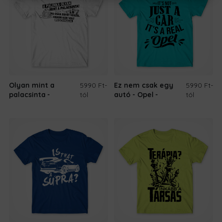
Olyan mint a
5990 Ft
-
Ez nem csak egy
5990 Ft
-
palacsinta
tól
autó - Opel
tól