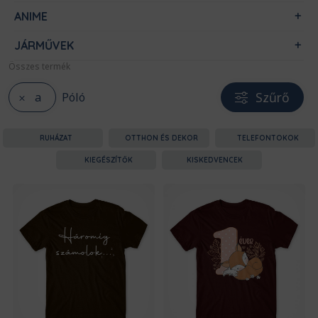
ANIME
JÁRMŰVEK
Összes termék
Szűrő
a
Póló
RUHÁZAT
OTTHON ÉS DEKOR
TELEFONTOKOK
KIEGÉSZÍTŐK
KISKEDVENCEK