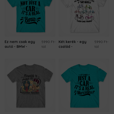
Ez nem csak egy
5990 Ft
-
Két kerék - egy
5990 Ft
-
autó - BMW
tól
család
tól