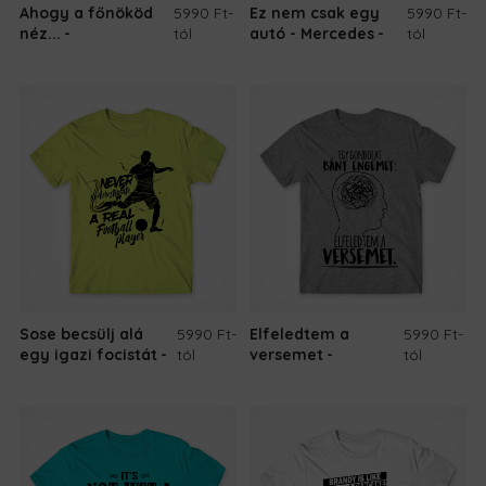
Ahogy a főnököd
5990 Ft
-
Ez nem csak egy
5990 Ft
-
néz...
tól
autó - Mercedes
tól
Sose becsülj alá
5990 Ft
-
Elfeledtem a
5990 Ft
-
egy igazi focistát
tól
versemet
tól