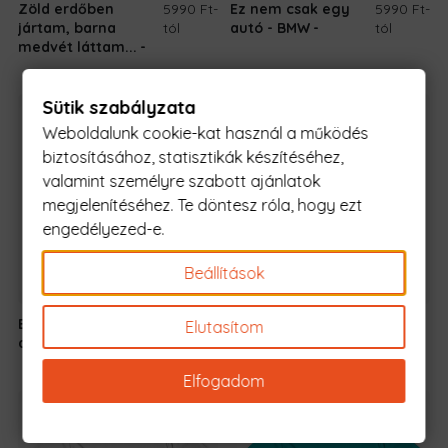
Zöld erdőben
5990 Ft
-
Ez nem csak egy
5990 Ft
-
jártam, barna
tól
autó - BMW
tól
medvét láttam...
Sütik szabályzata
Weboldalunk cookie-kat használ a működés
biztosításához, statisztikák készítéséhez,
valamint személyre szabott ajánlatok
megjelenítéséhez. Te döntesz róla, hogy ezt
engedélyezed-e.
Beállítások
Ez nem csak egy
5990 Ft
-
Petőfi - lélek és
5990 Ft
-
Elutasítom
autó - Lada
tól
test
tól
Elfogadom