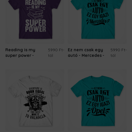
Reading is my
5990 Ft
-
Ez nem csak egy
5990 Ft
-
super power
tól
autó - Mercedes
tól