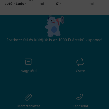
autó - Lada
tól
01
tól
Iratkozz fel és küldjük is az 1000 Ft értékű kuponod!
Nagy tétel
Csere
Mérettáblázat
Kapcsolat