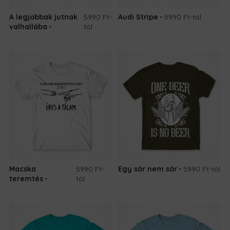
A legjobbak jutnak
5990 Ft
-
Audi Stripe
5990 Ft
-tól
valhallába
tól
Macska
5990 Ft
-
Egy sör nem sör
5990 Ft
-tól
teremtés
tól