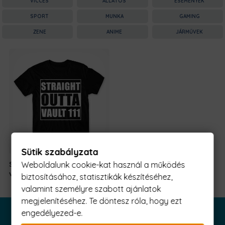
VICCES
ÁLLATOS
ESEMÉNYEK
SPORT
MUNKA
GAMING
ZENE
ANIME
JÁRMŰVEK
Sütik szabályzata
Straight outta
5990 Ft
-
Weboldalunk cookie-kat használ a működés
vault 111
tól
biztosításához, statisztikák készítéséhez,
valamint személyre szabott ajánlatok
megjelenítéséhez. Te döntesz róla, hogy ezt
engedélyezed-e.