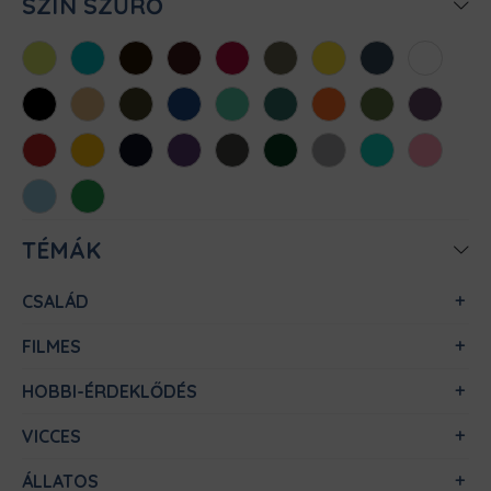
SZÍN SZŰRŐ
Almazöld
Atollkék
Barna
Bordó
Chili
Cink
Citromsárga
Denim
Fehér
Fekete
Homok
Khaki
Királykék
Menta
Méregzöld
Narancs
Oliva
Padlizsán
Piros
Sárga
Sötétkék
Sötétlila
Sötétszürke
Sötétzöld
Sportszürke
Türkiz
Világos
rózsaszín
Világoskék
Zöld
TÉMÁK
CSALÁD
FILMES
HOBBI-ÉRDEKLŐDÉS
VICCES
ÁLLATOS