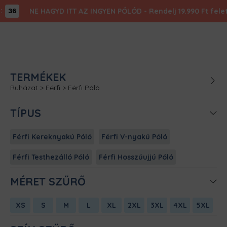
NE HAGYD ITT AZ INGYEN PÓLÓD - Rendelj 19.990 Ft felett
36
TERMÉKEK
Ruházat
>
Férfi
>
Férfi Póló
TÍPUS
Férfi Kereknyakú Póló
Férfi V-nyakú Póló
Férfi Testhezálló Póló
Férfi Hosszúujjú Póló
MÉRET SZŰRŐ
XS
S
M
L
XL
2XL
3XL
4XL
5XL