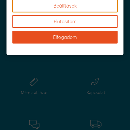
Beállítások
Iratkozz fel és küldjük is az 1000 Ft értékű kuponod!
Elutasítom
Elfogadom
Nagy tétel
Csere
Mérettáblázat
Kapcsolat