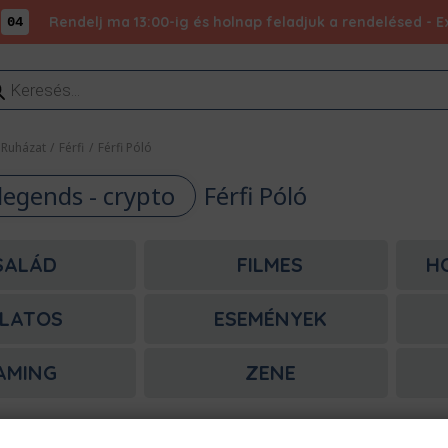
Rendelj ma 13:00-ig és holnap feladjuk a rendelésed - Ex
04
ducts
rch
Ruházat
/
Férfi
/
Férfi Póló
legends - crypto
Férfi Póló
SALÁD
FILMES
H
LATOS
ESEMÉNYEK
AMING
ZENE