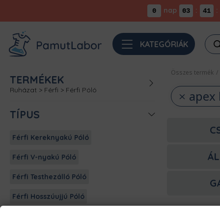
nap
:
:
0
03
41
Pro
KATEGÓRIÁK
sea
Összes termék
/
TERMÉKEK
Ruházat
>
Férfi
>
Férfi Póló
apex 
TÍPUS
C
Férfi Kereknyakú Póló
ÁL
Férfi V-nyakú Póló
Férfi Testhezálló Póló
G
Férfi Hosszúujjú Póló