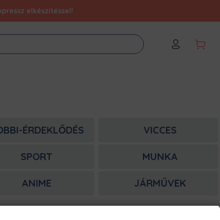
pressz elkészítéssel!
OBBI-ÉRDEKLŐDÉS
VICCES
SPORT
MUNKA
ANIME
JÁRMŰVEK