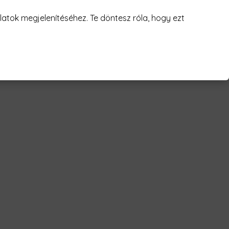
juk! 😥
atok megjelenítéséhez. Te döntesz róla, hogy ezt
s - crypto Férfi Póló"