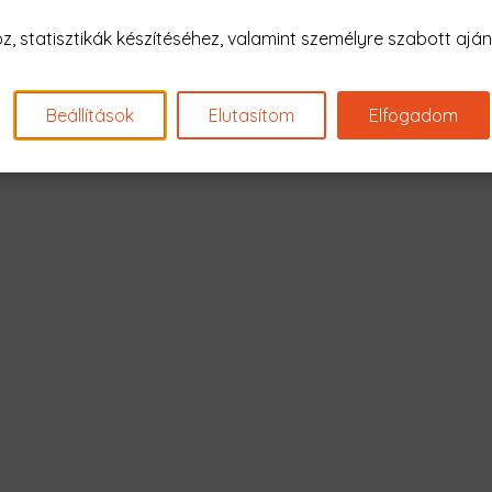
Nagyon sajnál
 statisztikák készítéséhez, valamint személyre szabott ajánl
Nincs találat erre: "apex legend
Beállítások
Elutasítom
Elfogadom