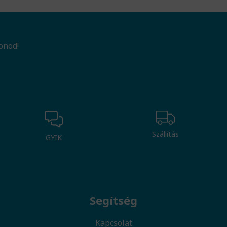
onod!
Szállítás
GYIK
Segítség
Kapcsolat