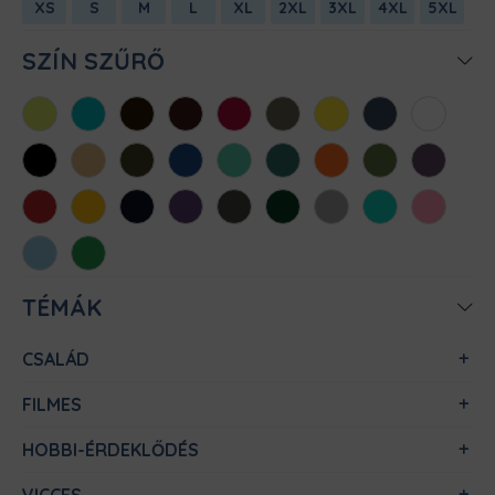
XS
S
M
L
XL
2XL
3XL
4XL
5XL
SZÍN SZŰRŐ
Almazöld
Atollkék
Barna
Bordó
Chili
Cink
Citromsárga
Denim
Fehér
Fekete
Homok
Khaki
Királykék
Menta
Méregzöld
Narancs
Oliva
Padlizsán
Piros
Sárga
Sötétkék
Sötétlila
Sötétszürke
Sötétzöld
Sportszürke
Türkiz
Világos
rózsaszín
Világoskék
Zöld
TÉMÁK
CSALÁD
FILMES
HOBBI-ÉRDEKLŐDÉS