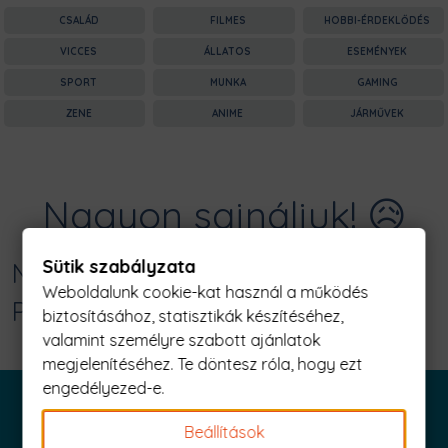
CSALÁD
FILMES
HOBBI-ÉRDEKLŐDÉS
VICCES
ÁLLATOS
ESEMÉNYEK
SPORT
MUNKA
GAMING
ZENE
ANIME
JÁRMŰVEK
Nagyon sajnáljuk! 😥
Sütik szabályzata
Nincs találat erre: "aperture Férfi
Weboldalunk cookie-kat használ a működés
Póló"
biztosításához, statisztikák készítéséhez,
valamint személyre szabott ajánlatok
megjelenítéséhez. Te döntesz róla, hogy ezt
engedélyezed-e.
Beállítások