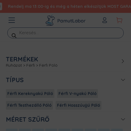
Rendelj ma 13:00-ig és még a héten elkészítjük MOST GARANTÁ
Products
search
TERMÉKEK
Ruházat
>
Férfi
>
Férfi Póló
TÍPUS
Férfi Kereknyakú Póló
Férfi V-nyakú Póló
Férfi Testhezálló Póló
Férfi Hosszúujjú Póló
MÉRET SZŰRŐ