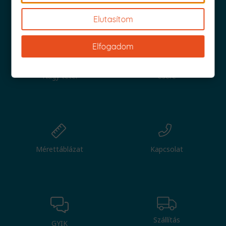
Iratkozz fel és küldjük is az 1000 Ft értékű kuponod!
Elutasítom
Elfogadom
Nagy tétel
Csere
Mérettáblázat
Kapcsolat
Szállítás
GYIK