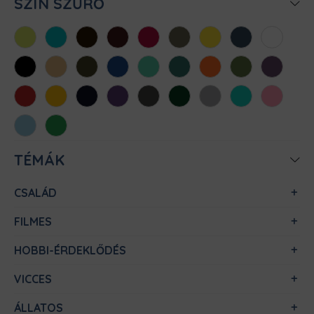
SZÍN SZŰRŐ
Almazöld
Atollkék
Barna
Bordó
Chili
Cink
Citromsárga
Denim
Fehér
Fekete
Homok
Khaki
Királykék
Menta
Méregzöld
Narancs
Oliva
Padlizsán
Piros
Sárga
Sötétkék
Sötétlila
Sötétszürke
Sötétzöld
Sportszürke
Türkiz
Világos
rózsaszín
Világoskék
Zöld
TÉMÁK
CSALÁD
FILMES
HOBBI-ÉRDEKLŐDÉS
VICCES
ÁLLATOS