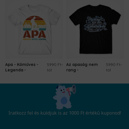
8.690 Ft.
6.690 Ft.
Apa - Kőműves -
5990 Ft
-
Az apaság nem
5990 Ft
-
Legenda
tól
rang
tól
Iratkozz fel és küldjük is az 1000 Ft értékű kuponod!