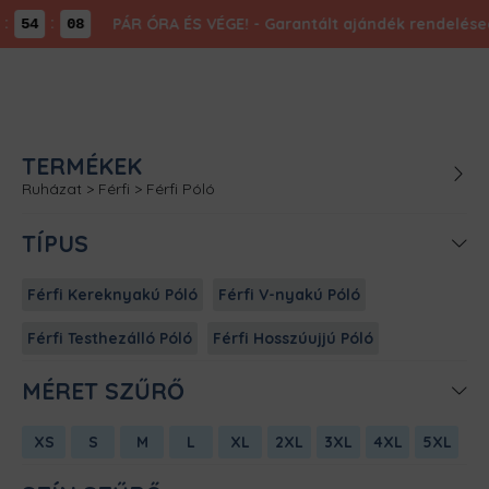
:
PÁR ÓRA ÉS VÉGE! - Garantált ajándék rendelésed 
54
08
TERMÉKEK
Ruházat
>
Férfi
>
Férfi Póló
TÍPUS
Férfi Kereknyakú Póló
Férfi V-nyakú Póló
Férfi Testhezálló Póló
Férfi Hosszúujjú Póló
MÉRET SZŰRŐ
XS
S
M
L
XL
2XL
3XL
4XL
5XL