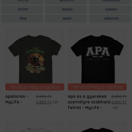
VICCES
ÁLLATOS
ESEMÉNYEK
SPORT
MUNKA
GAMING
ZENE
ANIME
JÁRMŰVEK
Tervezd meg a sajátod
Tervezd meg a sajátod
Apalorian -
8.690
Ft
Apa és a gyerekek
8.690
Ft
Original
Current
Original
Cu
MyLife
6.690
Ft
-tól
személyre szabható
6.690
Ft
price
price
price
pri
felirat - MyLife
-tól
was:
is:
was:
is:
8.690 Ft.
6.690 Ft.
8.690 Ft.
6.6