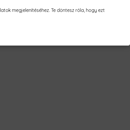
juk! 😥
atok megjelenítéséhez. Te döntesz róla, hogy ezt
og a világon - mylife plus Férfi Póló"