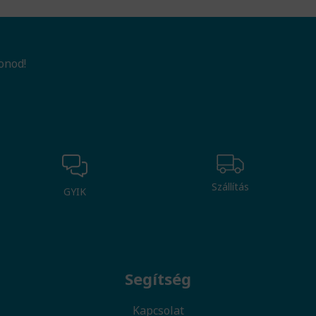
onod!
Szállítás
GYIK
Segítség
Kapcsolat