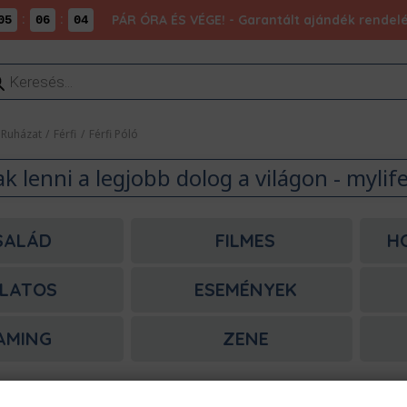
:
:
PÁR ÓRA ÉS VÉGE! - Garantált ajándék rendel
05
06
04
ducts
rch
Ruházat
/
Férfi
/
Férfi Póló
k lenni a legjobb dolog a világon - mylif
SALÁD
FILMES
H
LATOS
ESEMÉNYEK
AMING
ZENE