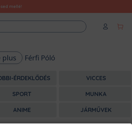
ésed mellé!
e plus
Férfi Póló
OBBI-ÉRDEKLŐDÉS
VICCES
SPORT
MUNKA
ANIME
JÁRMŰVEK