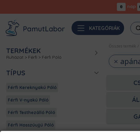
nap
0
Pro
KATEGÓRIÁK
sea
Összes termék
/
TERMÉKEK
Ruházat
>
Férfi
>
Férfi Póló
apána
TÍPUS
C
Férfi Kereknyakú Póló
ÁL
Férfi V-nyakú Póló
Férfi Testhezálló Póló
G
Férfi Hosszúujjú Póló