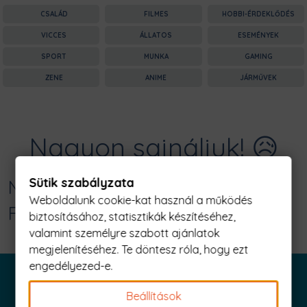
CSALÁD
FILMES
HOBBI-ÉRDEKLŐDÉS
VICCES
ÁLLATOS
ESEMÉNYEK
SPORT
MUNKA
GAMING
ZENE
ANIME
JÁRMŰVEK
Nagyon sajnáljuk! 😥
Sütik szabályzata
Nincs találat erre: "apák csinálnák
Weboldalunk cookie-kat használ a működés
Férfi Póló"
biztosításához, statisztikák készítéséhez,
valamint személyre szabott ajánlatok
megjelenítéséhez. Te döntesz róla, hogy ezt
engedélyezed-e.
Beállítások