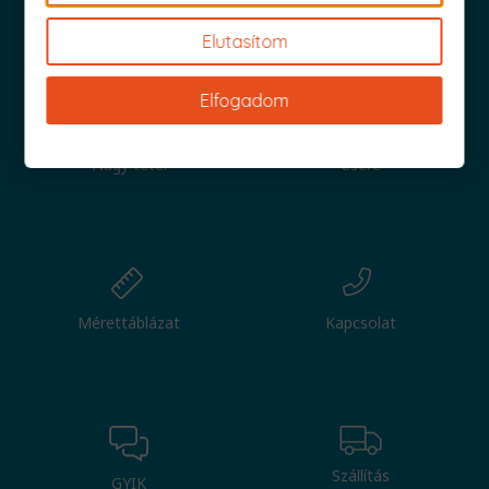
Iratkozz fel és küldjük is az 1000 Ft értékű kuponod!
Elutasítom
Elfogadom
Nagy tétel
Csere
Mérettáblázat
Kapcsolat
Szállítás
GYIK