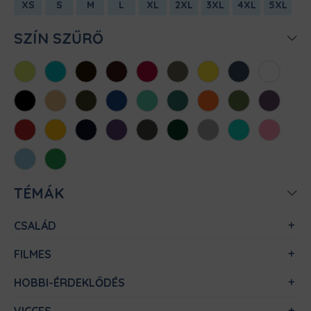
XS
S
M
L
XL
2XL
3XL
4XL
5XL
SZÍN SZŰRŐ
Almazöld
Atollkék
Barna
Bordó
Chili
Cink
Citromsárga
Denim
Fehér
Fekete
Homok
Khaki
Királykék
Menta
Méregzöld
Narancs
Oliva
Padlizsán
Piros
Sárga
Sötétkék
Sötétlila
Sötétszürke
Sötétzöld
Sportszürke
Türkiz
Világos
rózsaszín
Világoskék
Zöld
TÉMÁK
CSALÁD
FILMES
HOBBI-ÉRDEKLŐDÉS