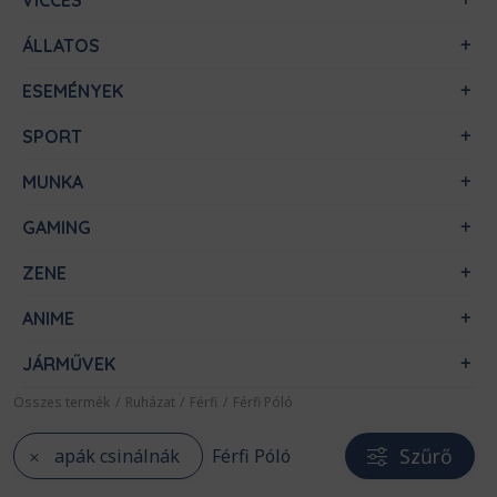
VICCES
ÁLLATOS
ESEMÉNYEK
SPORT
MUNKA
GAMING
ZENE
ANIME
JÁRMŰVEK
Összes termék
/
Ruházat
/
Férfi
/
Férfi Póló
Szűrő
apák csinálnák
Férfi Póló