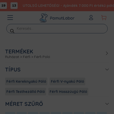
:
UTOLSÓ LEHETŐSÉG! - Ajándék 7.000 Ft értékű póló
19
13
Products
search
TERMÉKEK
Ruházat
>
Férfi
>
Férfi Póló
TÍPUS
Férfi Kereknyakú Póló
Férfi V-nyakú Póló
Férfi Testhezálló Póló
Férfi Hosszúujjú Póló
MÉRET SZŰRŐ