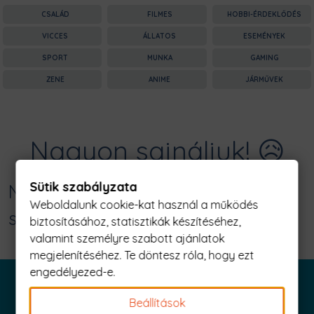
CSALÁD
FILMES
HOBBI-ÉRDEKLŐDÉS
VICCES
ÁLLATOS
ESEMÉNYEK
SPORT
MUNKA
GAMING
ZENE
ANIME
JÁRMŰVEK
Nagyon sajnáljuk! 😥
Sütik szabályzata
Nincs találat erre: "apa szeretetből
Weboldalunk cookie-kat használ a működés
süt Férfi Póló"
biztosításához, statisztikák készítéséhez,
valamint személyre szabott ajánlatok
megjelenítéséhez. Te döntesz róla, hogy ezt
engedélyezed-e.
Beállítások