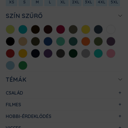
XS
S
M
L
XL
2XL
3XL
4XL
5XL
SZÍN SZŰRŐ
Almazöld
Atollkék
Barna
Bordó
Chili
Cink
Citromsárga
Denim
Fehér
Fekete
Homok
Khaki
Királykék
Menta
Méregzöld
Narancs
Oliva
Padlizsán
Piros
Sárga
Sötétkék
Sötétlila
Sötétszürke
Sötétzöld
Sportszürke
Türkiz
Világos
rózsaszín
Világoskék
Zöld
TÉMÁK
CSALÁD
FILMES
HOBBI-ÉRDEKLŐDÉS