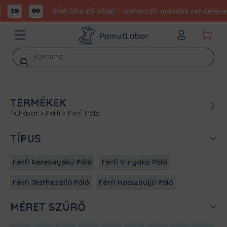
:
:
PÁR ÓRA ÉS VÉGE! - Garantált ajándék rendelésed
19
00
Products
search
TERMÉKEK
Ruházat
>
Férfi
>
Férfi Póló
TÍPUS
Férfi Kereknyakú Póló
Férfi V-nyakú Póló
Férfi Testhezálló Póló
Férfi Hosszúujjú Póló
MÉRET SZŰRŐ