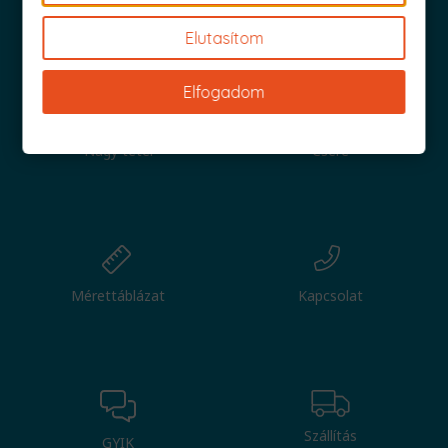
Iratkozz fel és küldjük is az 1000 Ft értékű kuponod!
Elutasítom
Elfogadom
Nagy tétel
Csere
Mérettáblázat
Kapcsolat
Szállítás
GYIK