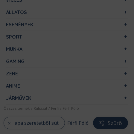
VICCES
ÁLLATOS
ESEMÉNYEK
SPORT
MUNKA
GAMING
ZENE
ANIME
JÁRMŰVEK
Összes termék
/
Ruházat
/
Férfi
/
Férfi Póló
Szűrő
apa szeretetből süt
Férfi Póló