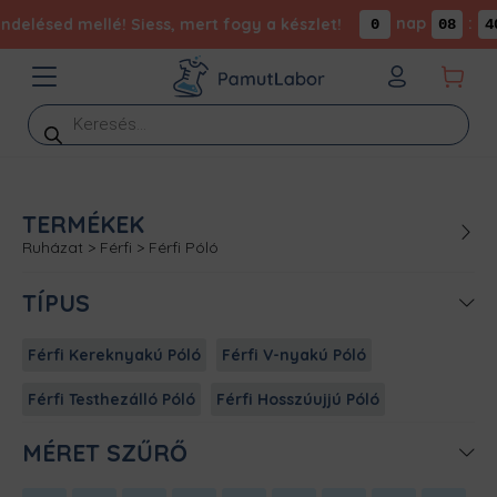
nap
:
delésed mellé! Siess, mert fogy a készlet!
0
08
40
Products
search
TERMÉKEK
Ruházat
>
Férfi
>
Férfi Póló
TÍPUS
Férfi Kereknyakú Póló
Férfi V-nyakú Póló
Férfi Testhezálló Póló
Férfi Hosszúujjú Póló
MÉRET SZŰRŐ