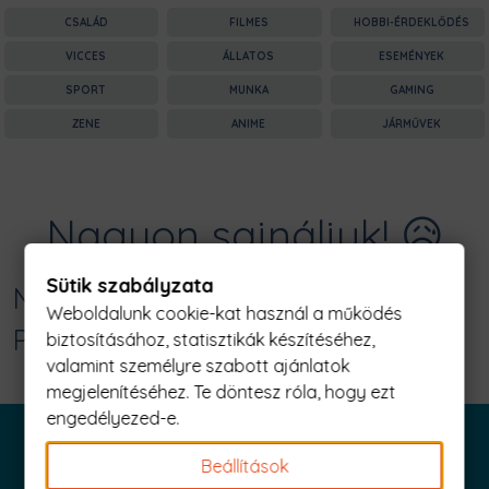
CSALÁD
FILMES
HOBBI-ÉRDEKLŐDÉS
VICCES
ÁLLATOS
ESEMÉNYEK
SPORT
MUNKA
GAMING
ZENE
ANIME
JÁRMŰVEK
Nagyon sajnáljuk! 😥
Sütik szabályzata
Nincs találat erre: "apa graffiti Férfi
Weboldalunk cookie-kat használ a működés
Póló"
biztosításához, statisztikák készítéséhez,
valamint személyre szabott ajánlatok
megjelenítéséhez. Te döntesz róla, hogy ezt
engedélyezed-e.
Beállítások