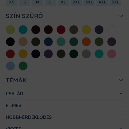
XS
S
M
L
XL
2XL
3XL
4XL
5XL
SZÍN SZŰRŐ
Almazöld
Atollkék
Barna
Bordó
Chili
Cink
Citromsárga
Denim
Fehér
Fekete
Homok
Khaki
Királykék
Menta
Méregzöld
Narancs
Oliva
Padlizsán
Piros
Sárga
Sötétkék
Sötétlila
Sötétszürke
Sötétzöld
Sportszürke
Türkiz
Világos
rózsaszín
Világoskék
Zöld
TÉMÁK
CSALÁD
FILMES
HOBBI-ÉRDEKLŐDÉS