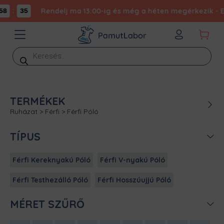
:
Rendelj ma 13:00-ig és még a héten megérkezik - Exp
8
35
Products
search
TERMÉKEK
Ruházat
>
Férfi
>
Férfi Póló
TÍPUS
Férfi Kereknyakú Póló
Férfi V-nyakú Póló
Férfi Testhezálló Póló
Férfi Hosszúujjú Póló
MÉRET SZŰRŐ