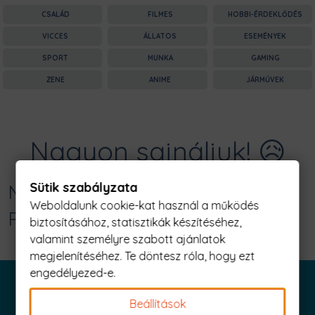
CSALÁD
FILMES
HOBBI-ÉRDEKLŐDÉS
VICCES
ÁLLATOS
ESEMÉNYEK
SPORT
MUNKA
GAMING
ZENE
ANIME
JÁRMŰVEK
Nagyon sajnáljuk! 😥
Sütik szabályzata
Nincs találat erre: "apa amőba Férfi
Weboldalunk cookie-kat használ a működés
Póló"
biztosításához, statisztikák készítéséhez,
valamint személyre szabott ajánlatok
megjelenítéséhez. Te döntesz róla, hogy ezt
engedélyezed-e.
Beállítások