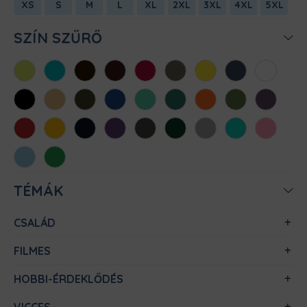
XS
S
M
L
XL
2XL
3XL
4XL
5XL
SZÍN SZŰRŐ
Almazöld
Atollkék
Barna
Bordó
Chili
Cink
Citromsárga
Denim
Fehér
Fekete
Homok
Khaki
Királykék
Menta
Méregzöld
Narancs
Oliva
Padlizsán
Piros
Sárga
Sötétkék
Sötétlila
Sötétszürke
Sötétzöld
Sportszürke
Türkiz
Világos
rózsaszín
Világoskék
Zöld
TÉMÁK
CSALÁD
FILMES
HOBBI-ÉRDEKLŐDÉS