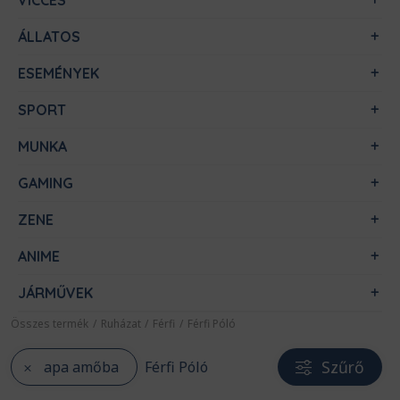
VICCES
ÁLLATOS
ESEMÉNYEK
SPORT
MUNKA
GAMING
ZENE
ANIME
JÁRMŰVEK
Összes termék
/
Ruházat
/
Férfi
/
Férfi Póló
Szűrő
apa amőba
Férfi Póló