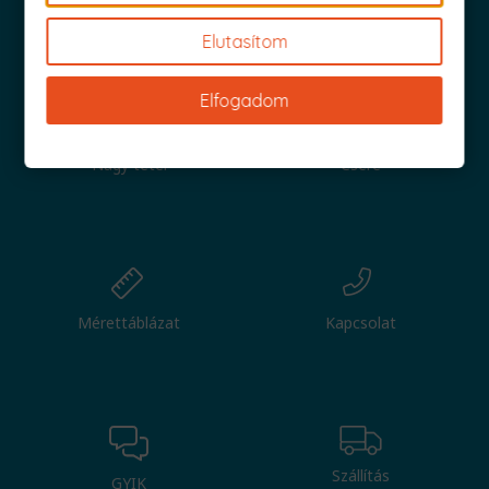
Iratkozz fel és küldjük is az 1000 Ft értékű kuponod!
Elutasítom
Elfogadom
Nagy tétel
Csere
Mérettáblázat
Kapcsolat
Szállítás
GYIK