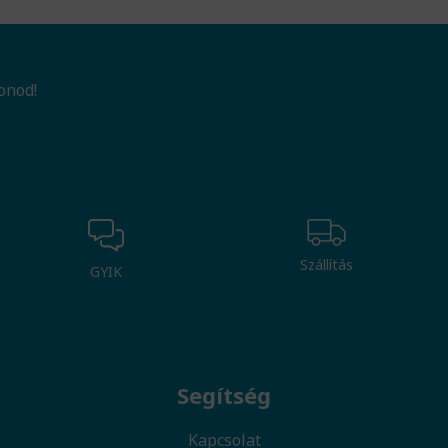
onod!
Szállítás
GYIK
Segítség
Kapcsolat