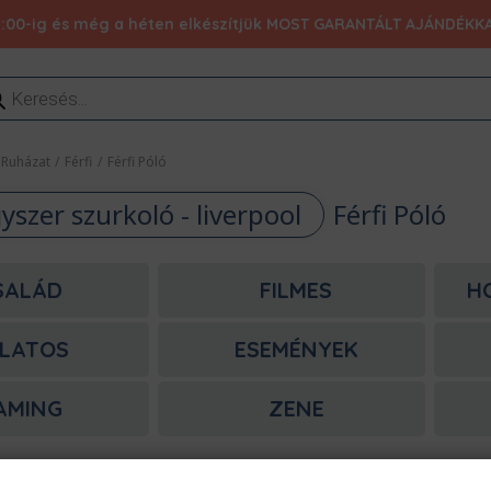
:00-ig és még a héten elkészítjük MOST GARANTÁLT AJÁNDÉKKAL 1
ducts
rch
Ruházat
/
Férfi
/
Férfi Póló
gyszer szurkoló - liverpool
Férfi Póló
SALÁD
FILMES
H
LATOS
ESEMÉNYEK
AMING
ZENE