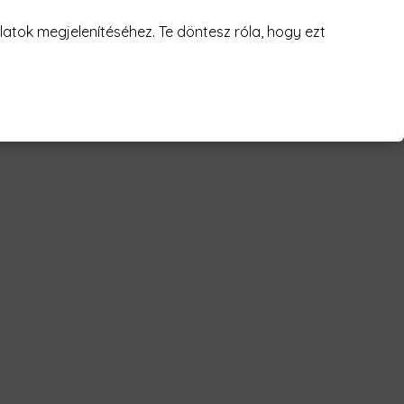
juk! 😥
atok megjelenítéséhez. Te döntesz róla, hogy ezt
koló - liverpool Férfi Póló"