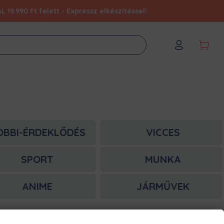
9.990 Ft felett - Expressz elkészítéssel!
OBBI-ÉRDEKLŐDÉS
VICCES
SPORT
MUNKA
ANIME
JÁRMŰVEK