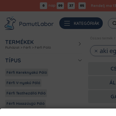
nap
:
:
Rendelj ma 13
0
09
37
05
Pro
KATEGÓRIÁK
sea
Összes termék
/
TERMÉKEK
Ruházat
>
Férfi
>
Férfi Póló
aki e
TÍPUS
C
Férfi Kereknyakú Póló
ÁL
Férfi V-nyakú Póló
Férfi Testhezálló Póló
G
Férfi Hosszúujjú Póló