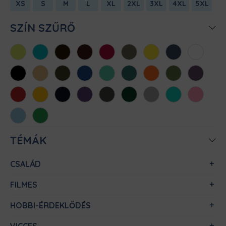
XS
S
M
L
XL
2XL
3XL
4XL
5XL
SZÍN SZŰRŐ
Almazöld
Atollkék
Barna
Bordó
Chili
Cink
Citromsárga
Denim
Fehér
Fekete
Homok
Khaki
Királykék
Menta
Méregzöld
Narancs
Oliva
Padlizsán
Piros
Sárga
Sötétkék
Sötétlila
Sötétszürke
Sötétzöld
Sportszürke
Türkiz
Világos
rózsaszín
Világoskék
Zöld
TÉMÁK
CSALÁD
FILMES
HOBBI-ÉRDEKLŐDÉS