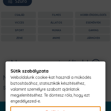
Szűrő
CSALÁD
FILMES
HOBBI-ÉRDEKLŐDÉS
VICCES
ÁLLATOS
ESEMÉNYEK
SPORT
MUNKA
GAMING
ZENE
ANIME
JÁRMŰVEK
Nagyon sajnáljuk! 😥
Sütik szabályzata
Nincs találat erre: "aki egyszer
Weboldalunk cookie-kat használ a működés
biztosításához, statisztikák készítéséhez,
szurkoló - juventus Férfi Póló"
valamint személyre szabott ajánlatok
megjelenítéséhez. Te döntesz róla, hogy ezt
engedélyezed-e.