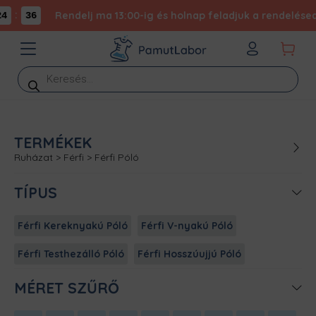
:
Rendelj ma 13:00-ig és holnap feladjuk a rendelésed -
4
36
Products
search
TERMÉKEK
Ruházat
>
Férfi
>
Férfi Póló
TÍPUS
Férfi Kereknyakú Póló
Férfi V-nyakú Póló
Férfi Testhezálló Póló
Férfi Hosszúujjú Póló
MÉRET SZŰRŐ