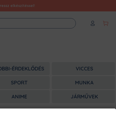
essz elkészítéssel!
OBBI-ÉRDEKLŐDÉS
VICCES
SPORT
MUNKA
ANIME
JÁRMŰVEK