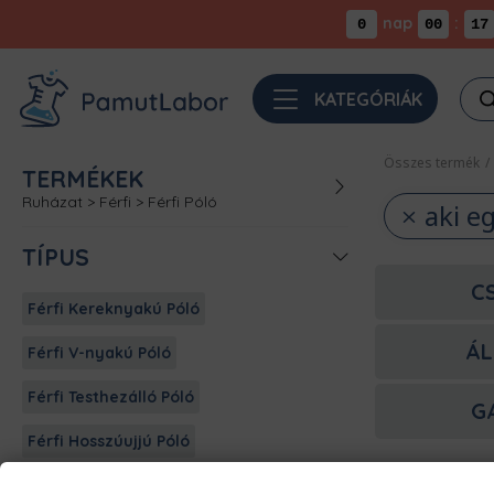
nap
:
0
00
17
Pro
KATEGÓRIÁK
sea
Összes termék
/
TERMÉKEK
Ruházat
>
Férfi
>
Férfi Póló
aki e
TÍPUS
C
Férfi Kereknyakú Póló
ÁL
Férfi V-nyakú Póló
Férfi Testhezálló Póló
G
Férfi Hosszúujjú Póló