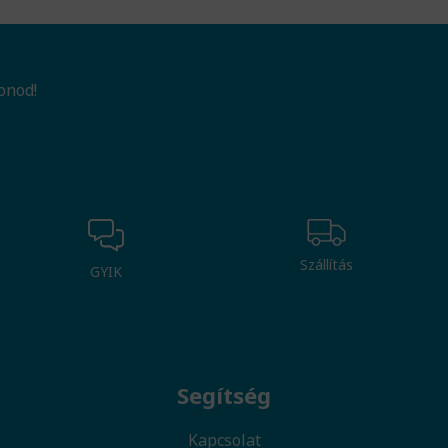
onod!
Szállítás
GYIK
Segítség
Kapcsolat