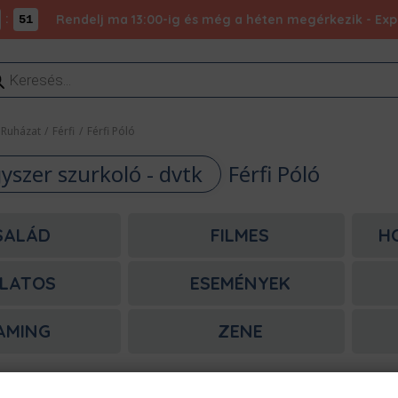
:
Rendelj ma 13:00-ig és még a héten megérkezik - Expr
51
ducts
rch
Ruházat
/
Férfi
/
Férfi Póló
gyszer szurkoló - dvtk
Férfi Póló
SALÁD
FILMES
H
LATOS
ESEMÉNYEK
AMING
ZENE