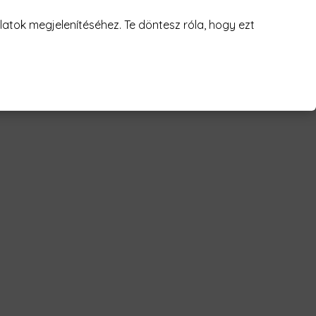
juk! 😥
atok megjelenítéséhez. Te döntesz róla, hogy ezt
urkoló - dvtk Férfi Póló"