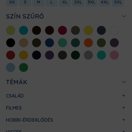
XS
S
M
L
XL
2XL
3XL
4XL
5XL
SZÍN SZŰRŐ
Almazöld
Atollkék
Barna
Bordó
Chili
Cink
Citromsárga
Denim
Fehér
Fekete
Homok
Khaki
Királykék
Menta
Méregzöld
Narancs
Oliva
Padlizsán
Piros
Sárga
Sötétkék
Sötétlila
Sötétszürke
Sötétzöld
Sportszürke
Türkiz
Világos
rózsaszín
Világoskék
Zöld
TÉMÁK
CSALÁD
FILMES
HOBBI-ÉRDEKLŐDÉS