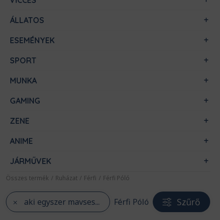
VICCES
ÁLLATOS
ESEMÉNYEK
SPORT
MUNKA
GAMING
ZENE
ANIME
JÁRMŰVEK
Összes termék
/
Ruházat
/
Férfi
/
Férfi Póló
Szűrő
aki egyszer mavses...
Férfi Póló