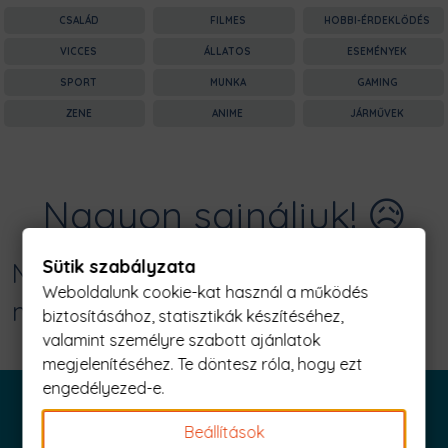
CSALÁD
FILMES
HOBBI-ÉRDEKLŐDÉS
VICCES
ÁLLATOS
ESEMÉNYEK
SPORT
MUNKA
GAMING
ZENE
ANIME
JÁRMŰVEK
Nagyon sajnáljuk! 😥
Sütik szabályzata
Nincs találat erre: "aki egyszer
Weboldalunk cookie-kat használ a működés
mavses... Férfi Póló"
biztosításához, statisztikák készítéséhez,
valamint személyre szabott ajánlatok
megjelenítéséhez. Te döntesz róla, hogy ezt
engedélyezed-e.
Beállítások