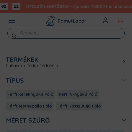
:
UTOLSÓ LEHETŐSÉG! - Ajándék 7.000 Ft értékű póló
02
11
Products
search
TERMÉKEK
Ruházat
>
Férfi
>
Férfi Póló
TÍPUS
Férfi Kereknyakú Póló
Férfi V-nyakú Póló
Férfi Testhezálló Póló
Férfi Hosszúujjú Póló
MÉRET SZŰRŐ