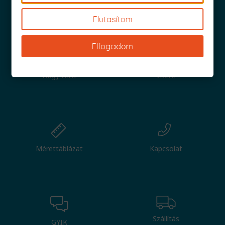
Iratkozz fel és küldjük is az 1000 Ft értékű kuponod!
Elutasítom
Elfogadom
Nagy tétel
Csere
Mérettáblázat
Kapcsolat
Szállítás
GYIK