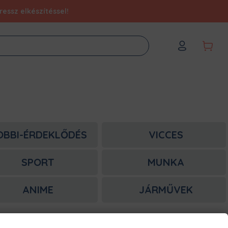
essz elkészítéssel!
OBBI-ÉRDEKLŐDÉS
VICCES
SPORT
MUNKA
ANIME
JÁRMŰVEK