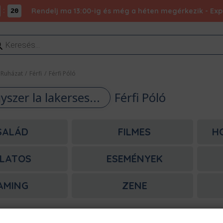
:
Rendelj ma 13:00-ig és még a héten megérkezik - Expr
19
ducts
rch
Ruházat
/
Férfi
/
Férfi Póló
yszer la lakerses...
Férfi Póló
SALÁD
FILMES
H
LATOS
ESEMÉNYEK
AMING
ZENE