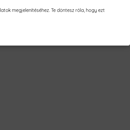
juk! 😥
atok megjelenítéséhez. Te döntesz róla, hogy ezt
a lakerses... Férfi Póló"