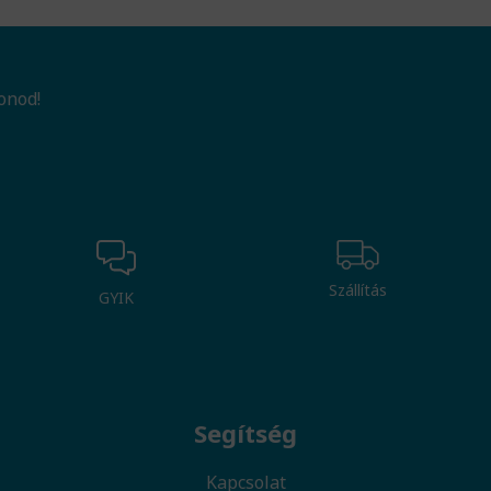
onod!
Szállítás
GYIK
Segítség
Kapcsolat