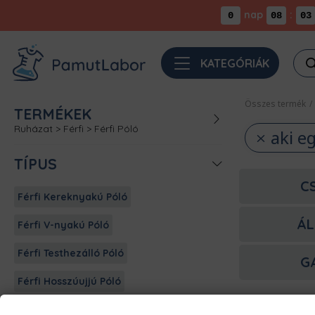
nap
:
0
08
03
Pro
KATEGÓRIÁK
sea
Összes termék
/
TERMÉKEK
Ruházat
>
Férfi
>
Férfi Póló
aki eg
TÍPUS
C
Férfi Kereknyakú Póló
ÁL
Férfi V-nyakú Póló
Férfi Testhezálló Póló
G
Férfi Hosszúujjú Póló