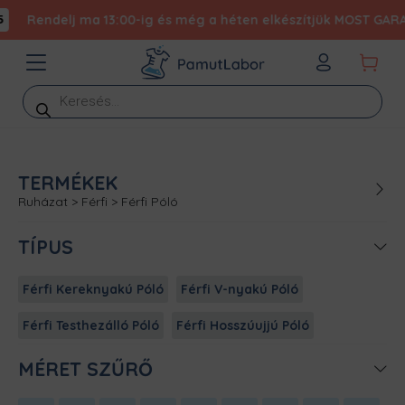
Rendelj ma 13:00-ig és még a héten elkészítjük MOST GARANTÁ
Products
search
TERMÉKEK
Ruházat
>
Férfi
>
Férfi Póló
TÍPUS
Férfi Kereknyakú Póló
Férfi V-nyakú Póló
Férfi Testhezálló Póló
Férfi Hosszúujjú Póló
MÉRET SZŰRŐ