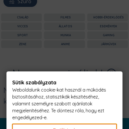
Szűrő
CSALÁD
FILMES
HOBBI-ÉRDEKLŐDÉS
VICCES
ÁLLATOS
ESEMÉNYEK
SPORT
MUNKA
GAMING
ZENE
ANIME
JÁRMŰVEK
Nagyon sajnáljuk! 😥
Sütik szabályzata
Nincs találat erre: "aki egyszer
Weboldalunk cookie-kat használ a működés
biztosításához, statisztikák készítéséhez,
knickses... Férfi Póló"
valamint személyre szabott ajánlatok
megjelenítéséhez. Te döntesz róla, hogy ezt
engedélyezed-e.