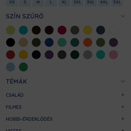
XS
S
M
L
XL
2XL
3XL
4XL
5XL
SZÍN SZŰRŐ
Almazöld
Atollkék
Barna
Bordó
Chili
Cink
Citromsárga
Denim
Fehér
Fekete
Homok
Khaki
Királykék
Menta
Méregzöld
Narancs
Oliva
Padlizsán
Piros
Sárga
Sötétkék
Sötétlila
Sötétszürke
Sötétzöld
Sportszürke
Türkiz
Világos
rózsaszín
Világoskék
Zöld
TÉMÁK
CSALÁD
FILMES
HOBBI-ÉRDEKLŐDÉS